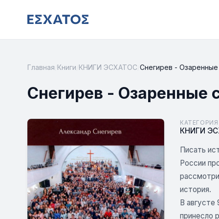
Главная
/
Книги
/
КНИГИ ЭСХАТОС
/
Снегирев - Озаренные
Снегирев - Озаренные 
КАТЕГОРИЯ
КНИГИ Э
Писать ис
России про
рассмотрит
история.
В августе 
принесло р