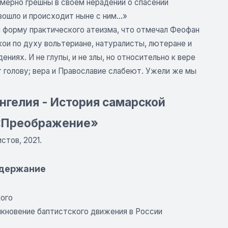
змерно грешны в своем нерадении о спасении
зошло и происходит ныне с ним...»
а форму практического атеизма, что отмечал Феофан
кои по духу вольтериане, натуралисты, лютеране и
ниях. И не глупы, и не злы, но относительно к вере
ют голову; вера и Православие слабеют. Ужели же мы
нгелия - История самарской
 «Преображение»
стов, 2021.
одержание
кого
никновение баптистского движения в России