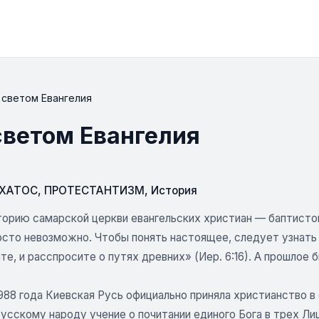
 светом Евангелия
светом Евангелия
СХАТОС
,
ПРОТЕСТАНТИЗМ
,
История
торию самарской церкви евангельских христиан — баптисто
сто невозможно. Чтобы понять настоящее, следует узнать п
е, и расспросите о путях древних» (Иер. 6:16). А прошлое 
988 года Киевская Русь официально приняла христианство в
усскому народу учение о почитании единого Бога в трех Лиц