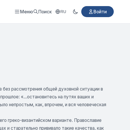
Меню
Поиск
Войти
RU
в без рассмотрения общей духовной ситуации в
рошлое: «...остановитесь на путях ваших и
было непростым, как, впрочем, и вся человеческая
 его греко-византийском варианте. Православие
ах и старательно прививало такие качества, как