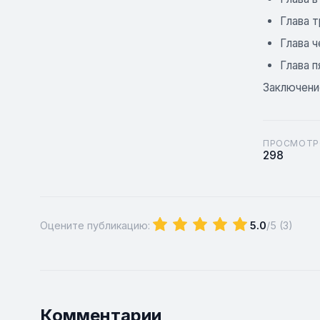
Глава 
Глава 
Глава п
Заключени
ПРОСМОТР
298
Оцените публикацию:
5.0
/5 (
3
)
Комментарии