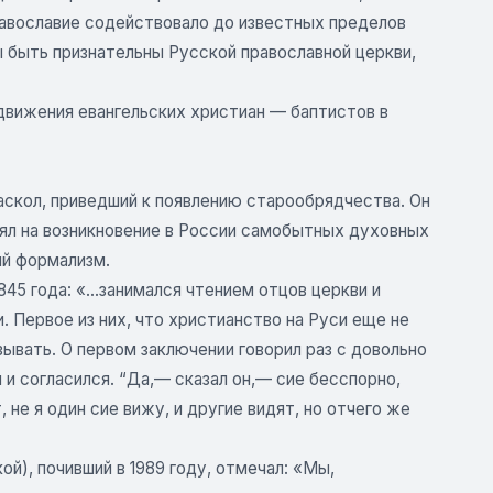
равославие содействовало до известных пределов
ы быть признательны Русской православной церкви,
вижения евангельских христиан — баптистов в
аскол, приведший к появлению старообрядчества. Он
иял на возникновение в России самобытных духовных
ый формализм.
45 года: «...занимался чтением отцов церкви и
. Первое из них, что христианство на Руси еще не
ывать. О первом заключении говорил раз с довольно
 и согласился. “Да,— сказал он,— сие бесспорно,
 не я один сие вижу, и другие видят, но отчего же
), почивший в 1989 году, отмечал: «Мы,