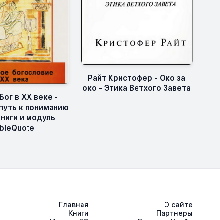
Райт Кристофер - Око за
око - Этика Ветхого Завета
Бог в XX веке -
 путь к пониманию
книги и модуль
ibleQuote
Главная
О сайте
Книги
Партнеры