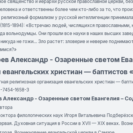
ное священство и иерархи русской православной церкви, бе
еловека и ответственны более чем кто-либо за то, что прои
а религиозный формализм у русской интеллигенции принимал
(1815-1894): «Встречаю людей, числящихся православными, 
да вольнодумцы. Они прошли все науки в наших высших заведе
 никуда не гожи... Зло растет: зловерие и неверие поднима
мимся?»
ев Александр - Озаренные светом Ева
 евангельских христиан — баптистов
ная религиозная организация евангельских христиан — бапти
5-7454-1658-3
в Александр - Озаренные светом Евангелия – С
автора
доктора филологических наук Игоря Витальевича Подберёзс
ервая. Духовная ситуация в России в XVII — XIX веках. Воз
торая. Возникновение евангельской церкви в Самаре