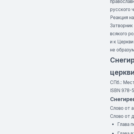
православ
русского ч
Реакция н
Затворник 
всякого ро
и к Церкви
не образу
Снегир
церкви
СПб.: Мест
ISBN 978-
Снегире
Слово от 
Слово от 
Глава п
Глава в