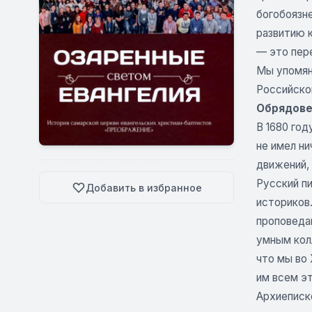
богобоязн
развитию к
— это пере
Мы упомян
Российско
Обрядове
В 1680 год
не имел н
движений,
Русский пи
Добавить в избранное
историков.
проповедан
умным колл
что мы во 
им всем э
Архиеписко