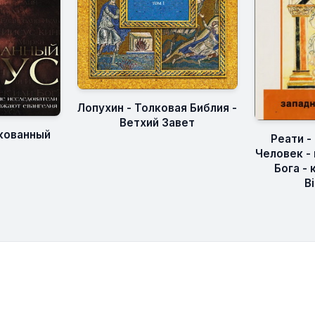
Лопухин - Толковая Библия -
Ветхий Завет
кованный
Реати - 
Человек -
Бога - 
B