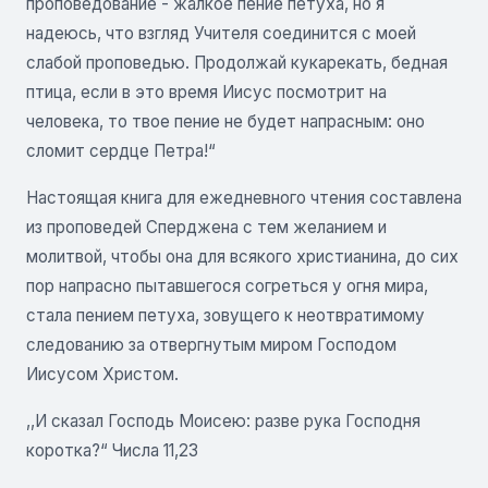
проповедование - жалкое пение петуха, но я
надеюсь, что взгляд Учителя соединится с моей
слабой проповедью. Продолжай кукарекать, бедная
птица, если в это время Иисус посмотрит на
человека, то твое пение не будет напрасным: оно
сломит сердце Петра!“
Настоящая книга для ежедневного чтения составлена
из проповедей Сперджена с тем желанием и
молитвой, чтобы она для всякого христианина, до сих
пор напрасно пытавшегося согреться у огня мира,
стала пением петуха, зовущего к неотвратимому
следованию за отвергнутым миром Господом
Иисусом Христом.
,,И сказал Господь Моисею: разве рука Господня
коротка?“ Числа 11,23