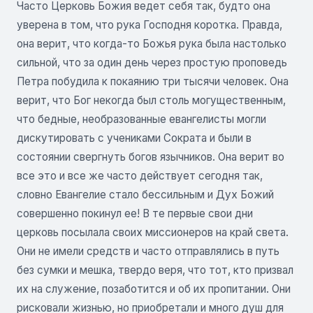
Часто Церковь Божия ведет себя так, будто она
уверена в том, что рука Господня коротка. Правда,
она верит, что когда-то Божья рука была настолько
сильной, что за один день через простую проповедь
Петра побудила к покаянию три тысячи человек. Она
верит, что Бог некогда был столь могущественным,
что бедные, необразованные евангелисты могли
дискутировать с учениками Сократа и были в
состоянии свергнуть богов язычников. Она верит во
все это и все же часто действует сегодня так,
словно Евангелие стало бессильным и Дух Божий
совершенно покинул ее! В те первые свои дни
церковь посылала своих миссионеров на край света.
Они не имели средств и часто отправлялись в путь
без сумки и мешка, твердо веря, что тот, кто призвал
их на служение, позаботится и об их пропитании. Они
рисковали жизнью, но приобретали и много душ для