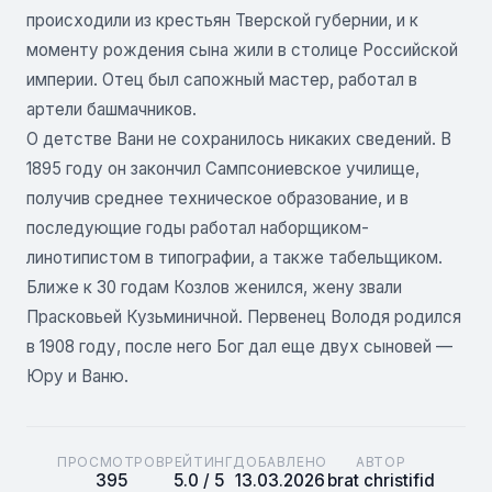
происходили из крестьян Тверской губернии, и к
моменту рождения сына жили в столице Российской
империи. Отец был сапожный мастер, работал в
артели башмачников.
О детстве Вани не сохранилось никаких сведений. В
1895 году он закончил Сампсониевское училище,
получив среднее техническое образование, и в
последующие годы работал наборщиком-
линотипистом в типографии, а также табельщиком.
Ближе к 30 годам Козлов женился, жену звали
Прасковьей Кузьминичной. Первенец Володя родился
в 1908 году, после него Бог дал еще двух сыновей —
Юру и Ваню.
ПРОСМОТРОВ
РЕЙТИНГ
ДОБАВЛЕНО
АВТОР
395
5.0 / 5
13.03.2026
brat christifid