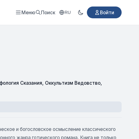
Меню
Поиск
Войти
RU
фология Сказания
,
Оккультизм Ведовство
,
ческое и богословское осмысление классического
нного жанра готического романа. Книга не только