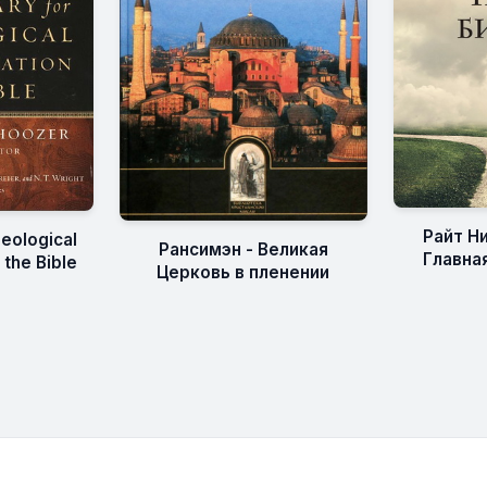
Райт Н
heological
Рансимэн - Великая
Главна
 the Bible
Церковь в пленении