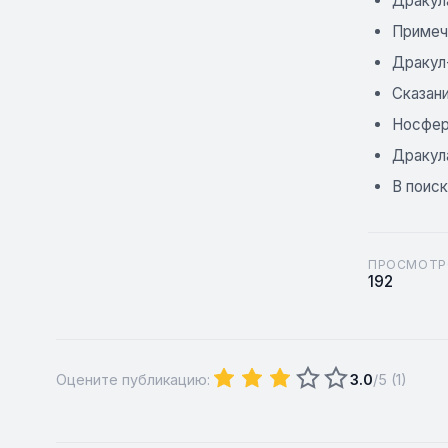
Дракул
Примеч
Дракул
Сказан
Носфер
Дракул
В поис
ПРОСМОТР
192
Оцените публикацию:
3.0
/5 (
1
)