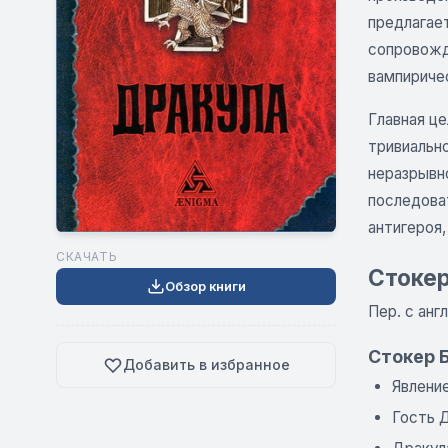
предлагае
сопровожд
вампириче
Главная це
тривиальн
неразрывно
последова
антигероя
СКАЧАТЬ
Стокер
Обзор книги
Пер. с анг
Стокер 
Добавить в избранное
Явлени
Гость 