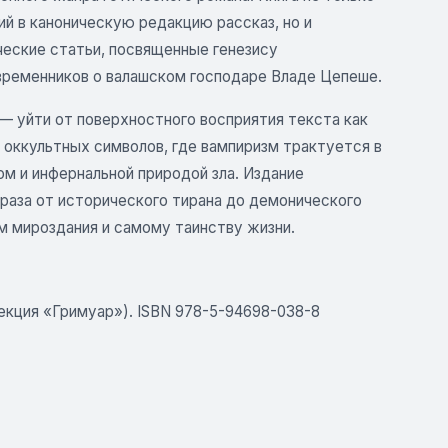
й в каноническую редакцию рассказ, но и
еские статьи, посвященные генезису
временников о валашском господаре Владе Цепеше.
— уйти от поверхностного восприятия текста как
 оккультных символов, где вампиризм трактуется в
м и инфернальной природой зла. Издание
аза от исторического тирана до демонического
м мироздания и самому таинству жизни.
Коллекция «Гримуар»). ISBN 978-5-94698-038-8