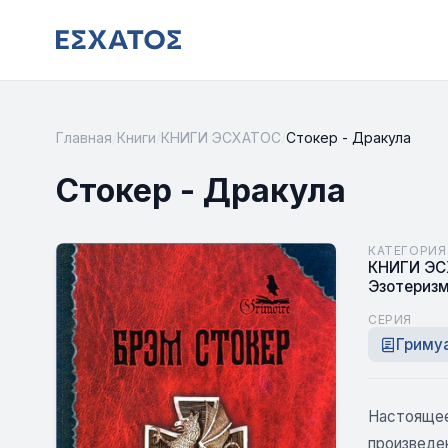
Главная
/
Книги
/
КНИГИ ЭСХАТОС
/
Стокер - Дракула
Стокер - Дракула
КАТЕГОРИЯ
КНИГИ Э
Эзотериз
СЕРИЯ
Гриму
Настоящее
произведен