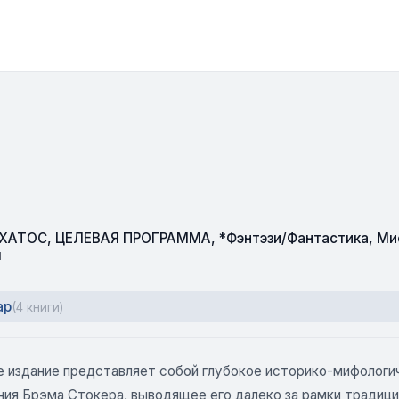
СХАТОС
,
ЦЕЛЕВАЯ ПРОГРАММА
,
*Фэнтэзи/Фантастика
,
Ми
м
ар
(4 книги)
 издание представляет собой глубокое историко-мифологи
ия Брэма Стокера, выводящее его далеко за рамки традицио