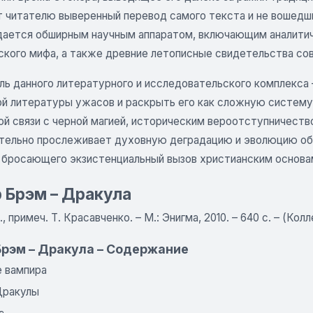
т читателю выверенный перевод самого текста и не вошедши
ается обширным научным аппаратом, включающим аналитич
ского мифа, а также древние летописные свидетельства со
ль данного литературного и исследовательского комплекса 
ой литературы ужасов и раскрыть его как сложную систему
й связи с черной магией, историческим вероотступничество
тельно прослеживает духовную деградацию и эволюцию обр
, бросающего экзистенциальный вызов христианским основа
 Брэм – Дракула
л., примеч. Т. Красавченко. – М.: Энигма, 2010. – 640 с. – (
Брэм – Дракула – Содержание
е вампира
Дракулы