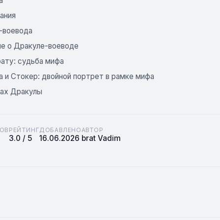
а
ания
-воевода
ие о Дракуле-воеводе
ату: судьба мифа
а и Стокер: двойной портрет в рамке мифа
ках Дракулы
ОВ
РЕЙТИНГ
ДОБАВЛЕНО
АВТОР
3.0 / 5
16.06.2026
brat Vadim