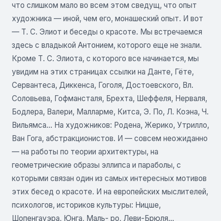
что слишком мало во всем этом сведущ, что опыт
художника — иной, чем его, монашеский опыт. И вот
— Т. С. Элиот и беседы о красоте. Мы встречаемся
здесь с владыкой Антонием, которого еще не знали.
Кроме Т. С. Элиота, с которого все начинается, мы
увидим на этих страницах ссылки на Данте, Гёте,
Сервантеса, Диккенса, Гоголя, Достоевского, Вл.
Соловьева, Гофмансталя, Брехта, Шеффеля, Нерваля,
Бодлера, Валери, Малларме, Китса, Э. По, Л. Коэна, Ч.
Вильямса... На художников: Родена, Жерико, Утрилло,
Ван Гога, абстракционистов. И — совсем неожиданно
— на работы по теории архитектуры, на
геометрические образы эллипса и параболы, с
которыми связан один из самых интересных мотивов
этих бесед о красоте. И на европейских мыслителей,
психологов, историков культуры: Ницше,
Шопенгауэра, Юнга, Маль- ро, Леви-Брюля...