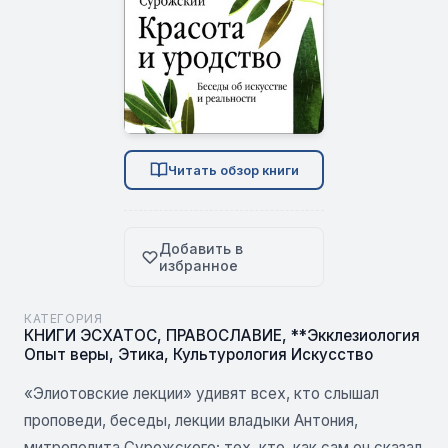
Читать обзор книги
Добавить в
избранное
КАТЕГОРИЯ
КНИГИ ЭСХАТОС
,
ПРАВОСЛАВИЕ
,
**Экклезиология
Опыт веры
,
Этика
,
Культурология Искусство
«Элиотовские лекции» удивят всех, кто слышал
проповеди, беседы, лекции владыки Антония,
митрополита Сурожского; тех, кто, как сам он сказал