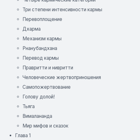
Три степени интенсивности кармы
Перевоплощение
Дхарма
Механизм кармы
Рнанубандхана
Перевод кармы
Правритти и нивритти
Человеческие жертвоприношения
Самопожертвование
Голову долой!
Тьяга
Вималананда
Мир мифов и сказок
Глава 1