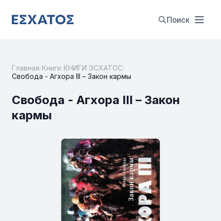
Поиск
Главная
/
Книги
/
КНИГИ ЭСХАТОС
/
Свобода - Агхора III – Закон кармы
Свобода - Агхора III – Закон
кармы