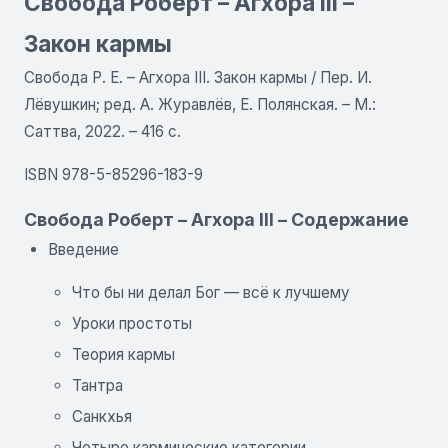
Свобода Роберт – Агхора III –
Закон кармы
Свобода Р. Е. – Агхора III. Закон кармы / Пер. И.
Лёвушкин; ред. А. Журавлёв, Е. Полянская. – М.:
Саттва, 2022. – 416 с.
ISBN 978-5-85296-183-9
Свобода Роберт – Агхора III – Содержание
Введение
Что бы ни делал Бог — всё к лучшему
Уроки простоты
Теория кармы
Тантра
Санкхья
Четыре кармические категории