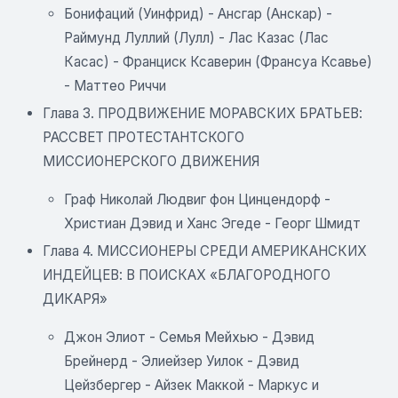
Бонифаций (Уинфрид) - Ансгар (Анскар) -
Раймунд Луллий (Лулл) - Лас Казас (Лас
Касас) - Франциск Ксаверин (Франсуа Ксавье)
- Маттео Риччи
Глава 3. ПРОДВИЖЕНИЕ МОРАВСКИХ БРАТЬЕВ:
РАССВЕТ ПРОТЕСТАНТСКОГО
МИССИОНЕРСКОГО ДВИЖЕНИЯ
Граф Николай Людвиг фон Цинцендорф -
Христиан Дэвид и Ханс Эгеде - Георг Шмидт
Глава 4. МИССИОНЕРЫ СРЕДИ АМЕРИКАНСКИХ
ИНДЕЙЦЕВ: В ПОИСКАХ «БЛАГОРОДНОГО
ДИКАРЯ»
Джон Элиот - Семья Мейхью - Дэвид
Брейнерд - Элиейзер Уилок - Дэвид
Цейзбергер - Айзек Маккой - Маркус и