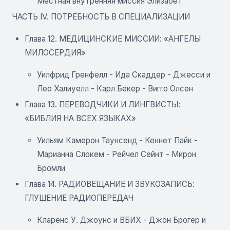
Местная внутренняя миссия Элизабет
ЧАСТЬ IV. ПОТРЕБНОСТЬ В СПЕЦИАЛИЗАЦИИ
Глава 12. МЕДИЦИНСКИЕ МИССИИ: «АНГЕЛЫ
МИЛОСЕРДИЯ»
Уилфрид Гренфелл - Ида Скаддер - Джесси и
Лео Халиуелл - Карл Бекер - Вигго Олсен
Глава 13. ПЕРЕВОДЧИКИ И ЛИНГВИСТЫ:
«БИБЛИЯ НА ВСЕХ ЯЗЫКАХ»
Уильям Камерон Таунсенд - Кеннет Пайк -
Марианна Слокем - Рейчел Сейнт - Мирон
Бромли
Глава 14. РАДИОВЕЩАНИЕ И ЗВУКОЗАПИСЬ:
ГЛУШЕНИЕ РАДИОПЕРЕДАЧ
Кларенс У. Джоунс и ВБИХ - Джон Брогер и