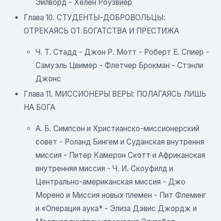
Эйлворд - Хелен Роузвиер
Глава 10. СТУДЕНТЫ-ДОБРОВОЛЬЦЫ:
ОТРЕКАЯСЬ ОТ БОГАТСТВА И ПРЕСТИЖА
Ч. Т. Стадд - Джон Р. Мотт - Роберт Е. Спиер -
Самуэль Цвимер - Флетчер Брокман - Стэнли
Джонс
Глава 11. МИССИОНЕРЫ ВЕРЫ: ПОЛАГАЯСЬ ЛИШЬ
НА БОГА
А. Б. Симпсон и Христианско-миссионерский
совет - Роланд Бингем и Суданская внутрення
миссия - Питер Камерон Скотт и Африканская
внутренняя миссия - Ч. И. Скоуфилд и
Центрально-американская миссия - Джо
Морено и Миссия новых племен - Пит Флеминг
и «Операция аука* - Элиза Дэвис Джордж и