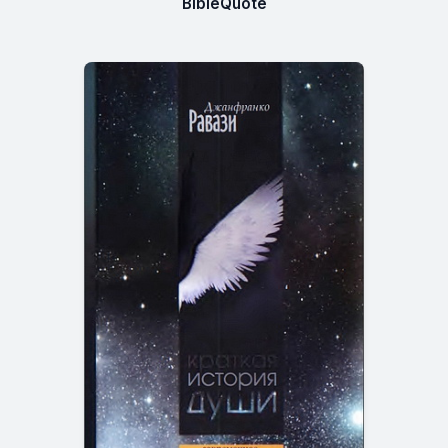
BibleQuote