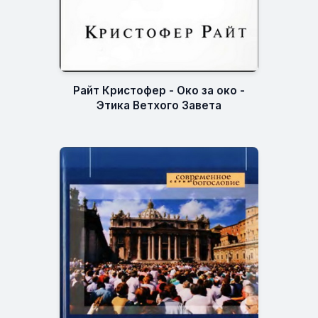
Райт Кристофер - Око за око -
Этика Ветхого Завета