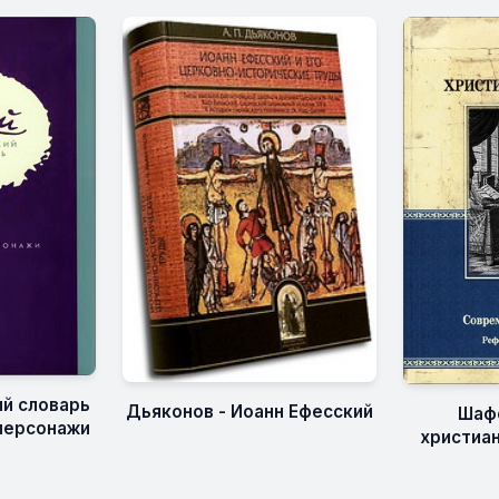
й словарь
Дьяконов - Иоанн Ефесский
Шафф
 персонажи
христиан