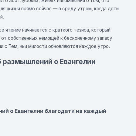
Это 365 глубоких, живых напоминаний о том, что
для жизни прямо сейчас — в среду утром, когда дети
й.
е чтение начинается с краткого тезиса, который
 от собственных немощей к бесконечному запасу
чи с Тем, чьи милости обновляются каждое утро.
65 размышлений о Евангелии
ний о Евангелии благодати на каждый