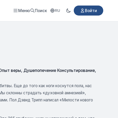
Меню
Поиск
Войти
RU
 Опыт веры
,
Душепопечение Консультирование
,
итвы. Еще до того как ноги коснутся пола, нас
 Мы склонны страдать «духовной амнезией»,
лами. Пол Дэвид Трипп написал «Милости нового