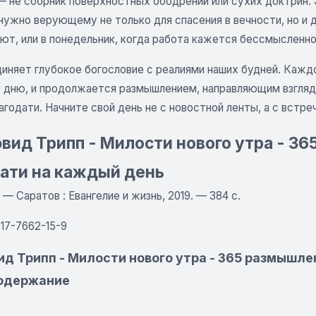
— не сборник поверхностных ободрений или сухих доктрин. 
нужно верующему не только для спасения в вечности, но и 
ют, или в понедельник, когда работа кажется бессмысленно
иняет глубокое богословие с реалиями наших будней. Каждо
н дню, и продолжается размышлением, направляющим взгляд
годати. Начните свой день не с новостной ленты, а с встре
вид Трипп - Милости нового утра - 3
ати на каждый день
. — Саратов : Евангелие и жизнь, 2019. — 384 с.
17-7662-15-9
ид Трипп - Милости нового утра - 365 размышле
Содержание