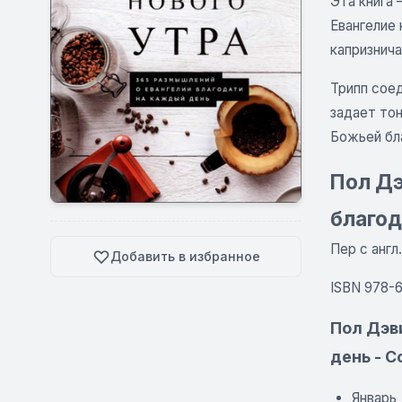
Эта книга 
Евангелие 
капризнича
Трипп соед
задает то
Божьей бла
Пол Дэ
благод
Пер с англ
Добавить в избранное
ISBN 978-6
Пол Дэв
день - 
Январь