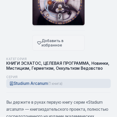
Добавить в
избранное
КАТЕГОРИЯ
КНИГИ ЭСХАТОС
,
ЦЕЛЕВАЯ ПРОГРАММА
,
Новинки
,
Мистицизм
,
Герметизм
,
Оккультизм Ведовство
СЕРИЯ
Studium Arcanum
(1 книга)
Вы держите в руках первую книгу серии «Stadium
arcanum» — книгоиздательского проекта, полностью
сосредоточенного на издании академических