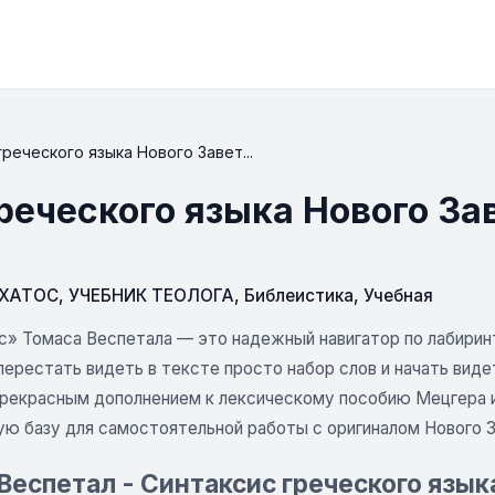
греческого языка Нового Завет...
реческого языка Нового За
СХАТОС
,
УЧЕБНИК ТЕОЛОГА
,
Библеистика
,
Учебная
с» Томаса Веспетала — это надежный навигатор по лабирин
перестать видеть в тексте просто набор слов и начать вид
прекрасным дополнением к лексическому пособию Мецгера и
ую базу для самостоятельной работы с оригиналом Нового З
Веспетал - Синтаксис греческого язык