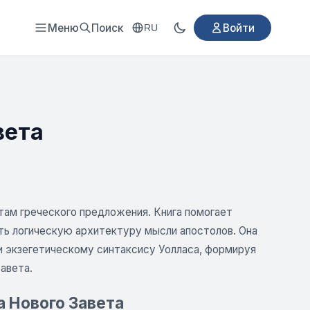
Меню
Поиск
Войти
RU
вета
там греческого предложения. Книга помогает
еть логическую архитектуру мысли апостолов. Она
 экзегетическому синтаксису Уолласа, формируя
авета.
а Нового Завета