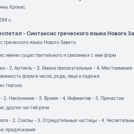
Анны Крокис
 294 с.
еспетал - Синтаксис греческого языка Нового З
ис греческого языка Нового Завета
сис имени существительного и связанных с ним форм
жи - 2. Артикль - 3. Имена прилагательные - 4. Местоимения
ванность форм в числе, роде, лице и падеже
ис глагола
г - 2. Наклонение - 3. Время - 4. Инфинитив - 5. Причастие
ис других частей речи
логи - 2. Союзы - 3. Отрицательные частицы - 4. Числительн
сис предложения