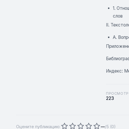
1. Отн
слов
II. Тексто
A. Вопр
Приложени
Библиогра
Индекс: М
ПРОСМОТР
223
Оцените публикацию:
—
/5 (
0
)