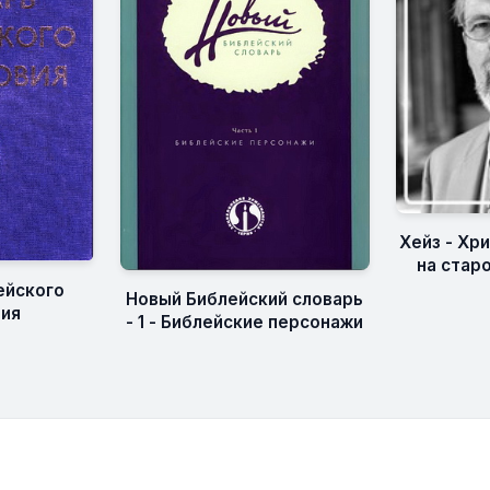
Хейз - Хр
на стар
ейского
Новый Библейский словарь
вия
- 1 - Библейские персонажи