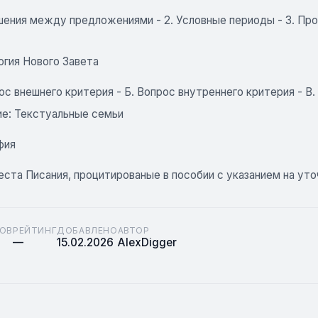
ошения между предложениями - 2. Условные периоды - 3. Пр
логия Нового Завета
ос внешнего критерия - Б. Вопрос внутреннего критерия - B
е: Текстуальные семьи
фия
еста Писания, процитированые в пособии с указанием на ут
ОВ
РЕЙТИНГ
ДОБАВЛЕНО
АВТОР
—
15.02.2026
AlexDigger