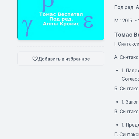
Под ред. 
М.: 2015. -
Томас В
I. Синтакс
A. Синтак
Добавить в избранное
1. Паде
Согласо
Б. Синтакс
1. Зало
B. Синтакс
1. Пред
Г. Синтак