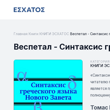
Главная
/
Книги
/
КНИГИ ЭСХАТОС
/
Веспетал - Синтаксис 
Веспетал - Синтаксис г
КАТЕГОРИЯ
КНИГИ Э
«Синтакси
читателю 
является 
полноценн
Томас 