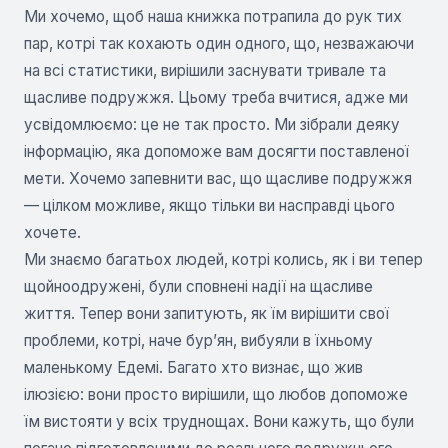
Ми хочемо, щоб наша книжка потрапила до рук тих
пар, котрі так кохають один одного, що, незважаючи
на всі статистики, вирішили заснувати тривале та
щасливе подружжя. Цьому треба вчитися, адже ми
усвідомлюємо: це не так просто. Ми зібрали деяку
інформацію, яка допоможе вам досягти поставленої
мети. Хочемо запевнити вас, що щасливе подружжя
— цілком можливе, якщо тільки ви насправді цього
хочете.
Ми знаємо багатьох людей, котрі колись, як і ви тепер
щойноодружені, були сповнені надії на щасливе
життя. Тепер вони запитують, як їм вирішити свої
проблеми, котрі, наче бур’ян, вибуяли в їхньому
маленькому Едемі. Багато хто визнає, що жив
ілюзією: вони просто вирішили, що любов допоможе
їм вистояти у всіх труднощах. Вони кажуть, що були