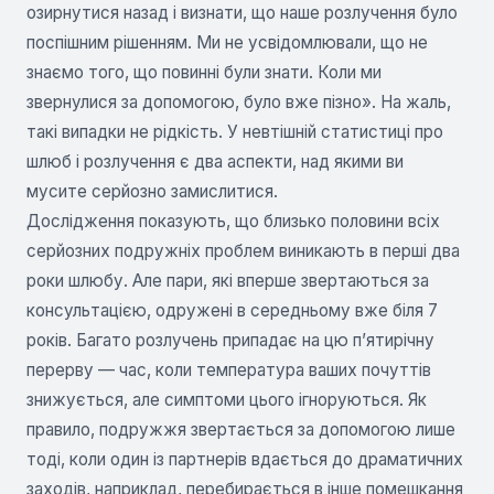
озирнутися назад і визнати, що наше розлучення було
поспішним рішенням. Ми не усвідомлювали, що не
знаємо того, що повинні були знати. Коли ми
звернулися за допомогою, було вже пізно». На жаль,
такі випадки не рідкість. У невтішній статистиці про
шлюб і розлучення є два аспекти, над якими ви
мусите серйозно замислитися.
Дослідження показують, що близько половини всіх
серйозних подружніх проблем виникають в перші два
роки шлюбу. Але пари, які вперше звертаються за
консультацією, одружені в середньому вже біля 7
років. Багато розлучень припадає на цю п’ятирічну
перерву — час, коли температура ваших почуттів
знижується, але симптоми цього ігноруються. Як
правило, подружжя звертається за допомогою лише
тоді, коли один із партнерів вдається до драматичних
заходів, наприклад, перебирається в інше помешкання