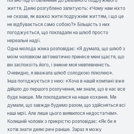
погано підготовленими до реального подружнього
життя. Деякі розгублено запитують: «Чому нам ніхто
не сказав, як важко жити подружнім життям, і що це
не відбувається само собою?» Більшість з них
погоджується, що покладали на шлюб просто
нереальні надії.
Одна молода жінка розповідає: «Я думала, що шлюб з
моїм чоловіком автоматично принесе мені щастя, що
він заспокоїть його, і зникне моя невпевненість.
Очевидно, я вважала шлюб солодкою пілюлею».
Інша погоджується з нею: «Хоча в нашій компанії вже
дійшло до першого розлучення, ми знали, що в нас все
буде інакше. Ми покладалися на наше кохання. Ми
думали, що завжди будемо разом, що здійсняться всі
наші мрії. Але лише цього виявилося недостатнім».
Колишній чоловік з прикрістю розповідає: «Як би я
хотів знати деякі речі раніше. Зараз я можу