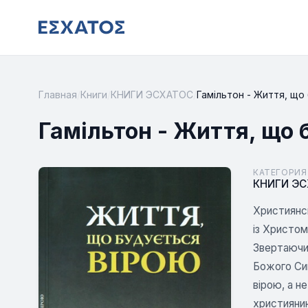
Главная
/
Книги
/
КНИГИ ЭСХАТОС
/
Гамільтон - Життя, що
Гамільтон - Життя, що 
КАТЕГОРИЯ
КНИГИ Э
Християнсь
із Христом
Звертаючис
Божого Син
вірою, а н
християнин