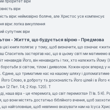
й пріоритет віри
вність віри
ість віри: неймовірно боляче, але Христос усе компенсує
я віри: логіка викуплення
ий супутник віри
ьтон - Життя, що будується вірою - Предмова
 цієї книги полягає у тому, щоб визначити, що означає «жит
ш Спаситель застерігав нас, що в цьому світі ми матимемо ви
віт ненавидів Його, він ненавидить і тих, хто належить Йому (І
боротьби зі світом, тілом і дияволом. Кожен крок вперед у
 Єдине, що триматиме нас на нашому шляху і допомагатиме р
в Його Слово, в доброту та досконалість Його цілей і в Його «ці
» (2 Пет. 1:4; 2 Кор. 1:20). Т
ді, наша віра - це «перемога, що світ перемогла» (1 Ів. 5:4).
, що вони містять достатньо біблійного вчення, щоб заохотит
і, що найголовніше, щоб невпинно вказувати нам на Ісуса Хрис