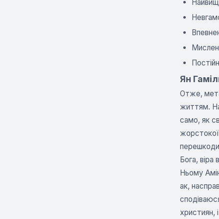
Найвищи
Невгамо
Впевнен
Мисленн
Постійн
Ян Гаміл
Отже, мета
життям. На
само, як с
жорстокої 
перешкоди.
Бога, віра 
Ньому Амінь
ак, насправ
сподіваюся
християн, 