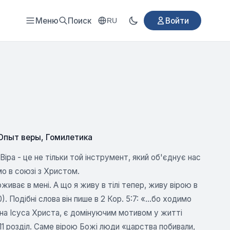
Меню
Поиск
Войти
RU
 Опыт веры
,
Гомилетика
іра - це не тільки той інструмент, який об'єднує нас
мо в союзі з Христом.
живає в мені. А що я живу в тілі тепер, живу вірою в
 Подібні слова він пише в 2 Кор. 5:7: «...бо ходимо
я на Ісуса Христа, є домінуючим мотивом у житті
11 розділ. Саме вірою Божі люди «царства побивали,