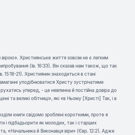
и вірою». Християнське життя зовсім не є легким
пробування (Ів. 16:33). Він сказав нам також, що так
в. 15:18-21). Християнин знаходиться в стані
 намаганні уподібнюватися Христу зустрічатиме
ухатись уперед, - це невпинна й постійна довіра до
нні та великі обітниці», які «в Ньому [Христі] Так, і в
 Розділи книги свідомо зроблені короткими, проте я
и і підбадьорити як молодих, так і старших
та, «Начальника й Виконавця віри» (Євр. 12:2). Адже