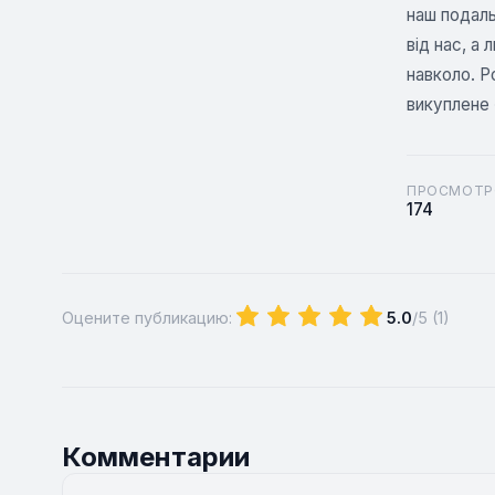
наш подаль
від нас, а
навколо. Р
викуплене 
ПРОСМОТР
174
Оцените публикацию:
5.0
/5 (
1
)
Комментарии