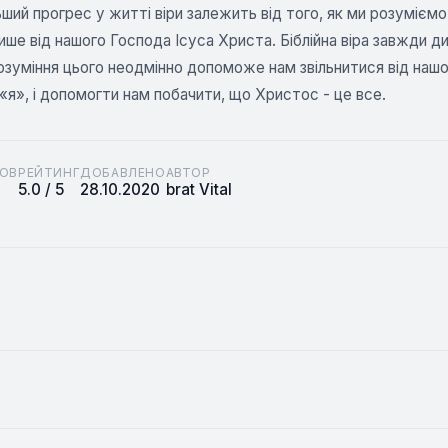
ший прогрес у житті віри залежить від того, як ми розуміємо 
 лише від нашого Господа Ісуса Христа. Біблійна віра завжди д
озуміння цього неодмінно допоможе нам звільнитися від нашо
«я», і допомогти нам побачити, що Христос - це все.
ОВ
РЕЙТИНГ
ДОБАВЛЕНО
АВТОР
5.0 / 5
28.10.2020
brat Vital