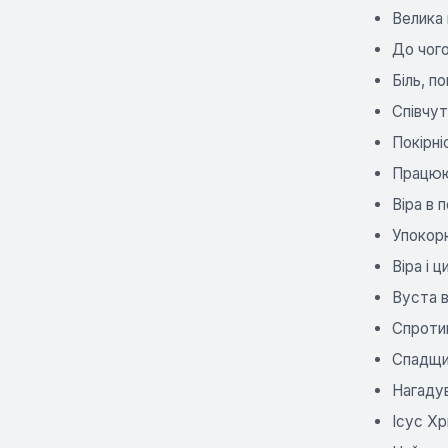
Велика 
До чого
Біль, по
Співчут
Покірні
Працюю
Віра в 
Упокор
Віра і 
Вуста в
Спротив
Спадщин
Нагадув
Ісус Хр