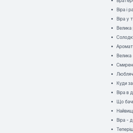
Братер
Віра і р
Віра у 
Велика 
Солодкі
Аромат 
Велика 
Смиренн
Люблячи
Куди за
Віра в д
Що бачи
Найвищи
Віра - 
Теперіш