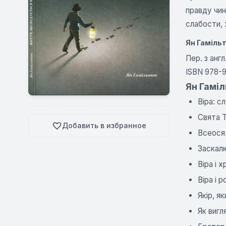
правду чин
слабости, 
Ян Гаміль
Пер. з англ
ISBN 978-
Ян Гаміл
Віра: с
Свята Т
Добавить в избранное
Всеосяж
Заскалк
Віра і 
Віра і 
Якір, я
Як вигл