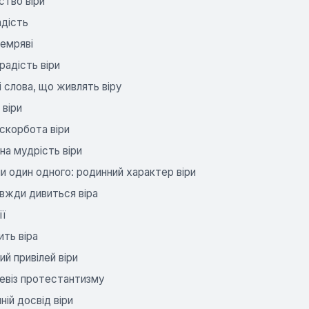
ство віри
адість
темряві
радість віри
 слова, що живлять віру
віри
скорбота віри
а мудрість віри
 один одного: родинний характер віри
вжди дивиться віра
ії
ть віра
й привілей віри
девіз протестантизму
ній досвід віри