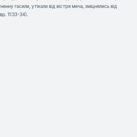
енну гасили, утікали від вістря меча, зміцнялись від
р. 11:33-34).