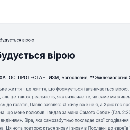
 будується вірою
будується вірою
СХАТОС
,
ПРОТЕСТАНТИЗМ
,
Богословие
,
**Экклезиология
ке життя - це життя, що формується і визначається вірою. В
, але це також реальність, яка визначає те, як саме ми живе
ь до галатів, Павло заявляє: «І живу вже не я, а Христос про
а, що мене полюбив, і видав за мене Самого Себе» (Гал. 2:20).
е видінням». Віра, яка самозабутньо покладає свої сподіванн
а. Ця нота повторюється знову і знову в Посланні до євреїв 