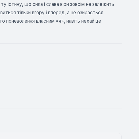
ту істину, що сила і слава віри зовсім не залежить
ивиться тільки вгору і вперед, а не озирається
го поневолення власним «я», навіть нехай це