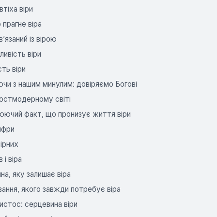
втіха віри
 прагне віра
в’язаний із вірою
ливість віри
сть віри
чи з нашим минулим: довіряємо Богові
постмодерному світі
юючий факт, що пронизує життя віри
цифри
ірних
 і віра
а, яку залишає віра
ання, якого завжди потребує віра
истос: серцевина віри