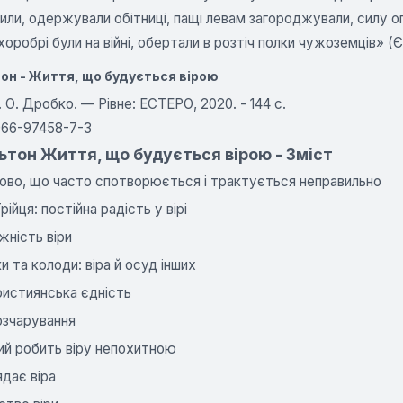
или, одержували обітниці, пащі левам загороджували, силу огн
хоробрі були на війні, обертали в розтіч полки чужоземців» (Єв
тон - Життя, що будується вірою
. О. Дробко. — Рівне: ЕСТЕРО, 2020. - 144 с.
966-97458-7-3
ьтон Життя, що будується вірою - Зміст
лово, що часто спотворюється і трактується неправильно
рійця: постійна радість у вірі
ність віри
и та колоди: віра й осуд інших
християнська єдність
розчарування
кий робить віру непохитною
ядає віра