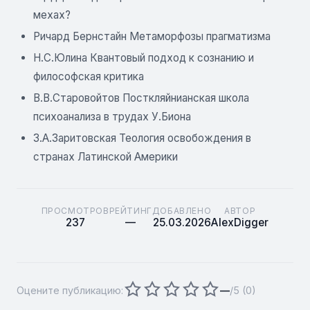
мехах?
Ричард Бернстайн Метаморфозы прагматизма
Н.С.Юлина Квантовый подход к сознанию и
философская критика
В.В.Старовойтов Посткляйнианская школа
психоанализа в трудах У.Биона
З.А.Заритовская Теология освобождения в
странах Латинской Америки
ПРОСМОТРОВ
РЕЙТИНГ
ДОБАВЛЕНО
АВТОР
237
—
25.03.2026
AlexDigger
Оцените публикацию:
—
/5 (
0
)