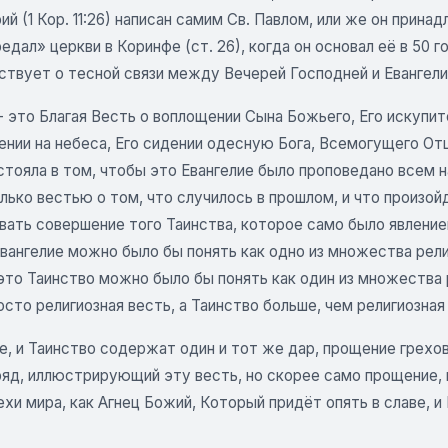
й (1 Кор. 11:26) написан самим Св. Павлом, или же он прин
едал» церкви в Коринфе (ст. 26), когда он основал её в 50 г
ствует о тесной связи между Вечерей Господней и Евангели
- это Благая Весть о воплощении Сына Божьего, Его искупит
ении на небеса, Его сидении одесную Бога, Всемогущего От
стояла в том, чтобы это Евангелие было проповедано всем 
олько вестью о том, что случилось в прошлом, и что произ
вать совершение того Таинства, которое само было явление
вангелие можно было бы понять как одно из множества рели
это Таинство можно было бы понять как один из множества 
сто религиозная весть, а Таинство больше, чем религиозная
е, и Таинство содержат один и тот же дар, прощение грехов 
ряд, иллюстрирующий эту весть, но скорее само прощение, 
ехи мира, как Агнец Божий, Который придёт опять в славе, 