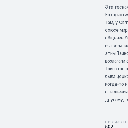
Эта тесная
Евхаристия
Там, у Свя
союзе мир
общение б
встречали
этим Таин
возлагали 
Таинство в
была церк
когда-то и
отношении
другому, э
ПРОСМОТР
502