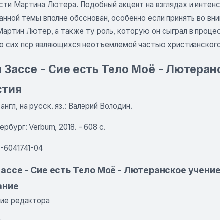
сти Мартина Лютера. Подобный акцент на взглядах и интен
анной темы вполне обоснован, особенно если принять во вн
Мартин Лютер, а также ту роль, которую он сыграл в проц
до сих пор являющихся неотъемлемой частью христианского
 Зассе - Сие есть Тело Моё - Лютеран
стия
англ, на русск. яз.: Валерий Володин.
рбург: Verbum, 2018. - 608 с.
-6041741-04
ассе - Сие есть Тело Моё - Лютеранское учение
ание
ие редактора