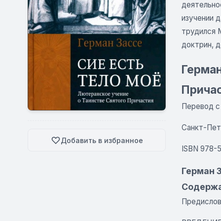
деятельно
изучении д
трудился 
доктрин, 
Герман
Прича
Перевод с 
Санкт-Пете
Добавить в избранное
ISBN 978-5
Герман З
Содерж
Предислов