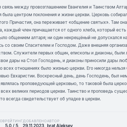
 связь между провозглашением Евангелия и Таинством Алтар
 была центром поклонения и жизни церкви. Церковь собирал
того Причастия, она переживает «общение святых». Там она
а, каждый член причащается от одного хлеба, который есть
ыло общением алтаря; ни один некрещёный не допускался н
сь со своим Спасителем и Господом. Даже внешняя организа
ством. Служители первых общин, епископы и диаконы, были
свои дары на Стол Господень, и диаконы приносили дары лю
о всех отношениях было жизнью церкви. Его никогда нельзя
овью Евхаристии. Воскресный день, день Господень, был не
 являлась проповедующей церковью, то таковой была церков
 всех великих периодов церкви. Таинство и проповедь суще
то всегда свидетельствует об упадке в церкви.
ОВ
РЕЙТИНГ
ДОБАВЛЕНО
АВТОР
5.0 / 5
29.11.2023
brat Aleksey