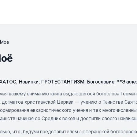
 Моё
Моё
СХАТОС
,
Новинки
,
ПРОТЕСТАНТИЗМ
,
Богословие
,
**Эккле
мая вашему вниманию книга выдающегося богослова Герман
 догматов христианской Церкви — учению о Таинстве Свято
ормирования евхаристического учения и тех многочисленных
аинств начиная со Средних веков и достигли своего наивыс
льно, что, будучи представителем лютеранской богословск