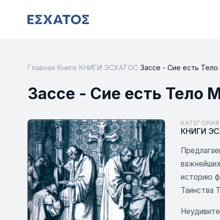
Главная
/
Книги
/
КНИГИ ЭСХАТОС
/
Зассе - Сие есть Тело
Зассе - Сие есть Тело 
КАТЕГОРИЯ
КНИГИ Э
Предлагае
важнейших
историю ф
Таинства Т
Неудивите