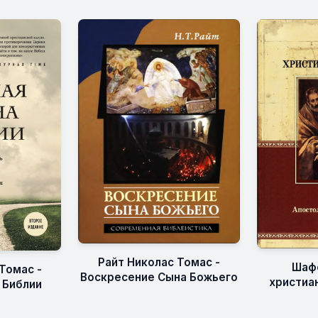
Райт Николас Томас -
Шафф
Томас -
Воскресение Сына Божьего
христиан
 Библии