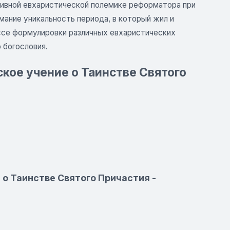
сивной евхаристической полемике реформатора при
имание уникальность периода, в который жил и
ессе формулировки различных евхаристических
 богословия.
ское учение о Таинстве Святого
 о Таинстве Святого Причастия -