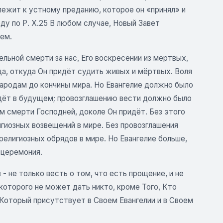
адлежит к устному преданию, которое он «принял» и
оду по Р. X.25 В любом случае, Новый Завет
ем.
ельной смерти за нас, Его воскресении из мёртвых,
ца, откуда Он придёт судить живых и мёртвых. Воля
народам до кончины мира. Но Евангелие должно было
ойдёт в будущем; провозглашению вести должно было
м смерти Господней, доколе Он придёт. Без этого
гиозных возвещений в мире. Без провозглашения
религиозных обрядов в мире. Но Евангелие больше,
 церемония.
- не только весть о том, что есть прощение, и не
которого не может дать никто, кроме Того, Кто
и Который присутствует в Своем Евангелии и в Своем