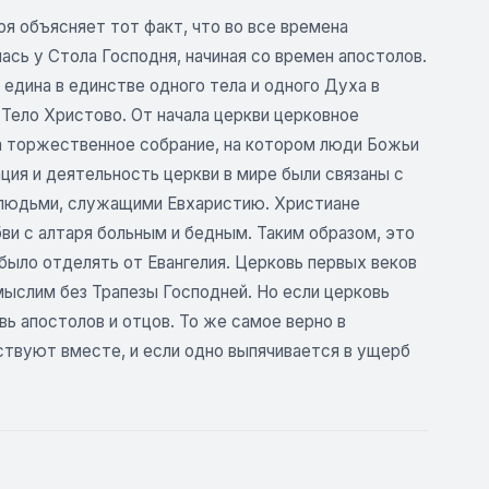
я объясняет тот факт, что во все времена
ась у Стола Господня, начиная со времен апостолов.
 едина в единстве одного тела и одного Духа в
 Тело Христово. От начала церкви церковное
а торжественное собрание, на котором люди Божьи
ция и деятельность церкви в мире были связаны с
 людьми, служащими Евхаристию. Христиане
бви с алтаря больным и бедным. Таким образом, это
 было отделять от Евангелия. Церковь первых веков
мыслим без Трапезы Господней. Но если церковь
ь апостолов и отцов. То же самое верно в
ствуют вместе, и если одно выпячивается в ущерб