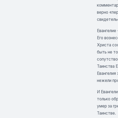
комментари
верно «пер
свидетель
Евангелие 
Его вознес
Христа со
быть не т
сопутство
Таинства Е
Евангелия 
нежели про
И Евангели
только об
умер за гр
Таинстве.