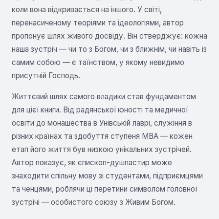
коли вона відкривається на іншого. У світі,
перенасиченому теоріями та ідеологіями, автор
пропонує шлях живого досвіду. Він стверджує: кожна
наша зустріч — чи то з Богом, чи з ближнім, чи навіть із
самим собою — є таїнством, у якому невидимо
присутній Господь.
Життєвий шлях самого владики став фундаментом
для цієї книги. Від радянської юності та медичної
освіти до монашества в Унівській лаврі, служіння в
різних країнах та здобуття ступеня MBA — кожен
етап його життя був низкою унікальних зустрічей.
Автор показує, як єпископ-душпастир може
знаходити спільну мову зі студентами, підприємцями
та ченцями, роблячи ці перетини символом головної
зустрічі — особистого союзу з Живим Богом.