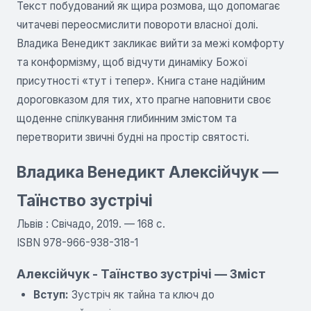
Текст побудований як щира розмова, що допомагає
читачеві переосмислити повороти власної долі.
Владика Венедикт закликає вийти за межі комфорту
та конформізму, щоб відчути динаміку Божої
присутності «тут і тепер». Книга стане надійним
дороговказом для тих, хто прагне наповнити своє
щоденне спілкування глибинним змістом та
перетворити звичні будні на простір святості.
Владика Венедикт Алексійчук —
Таїнство зустрічі
Львів : Свічадо, 2019. — 168 с.
ISBN 978-966-938-318-1
Алексійчук - Таїнство зустрічі — Зміст
Вступ:
Зустріч як тайна та ключ до