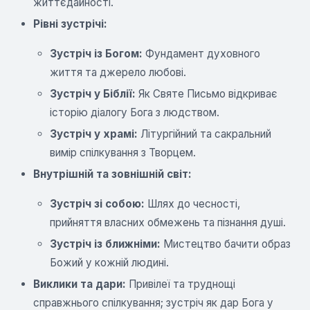
життєдайності.
Рівні зустрічі:
Зустріч із Богом:
Фундамент духовного
життя та джерело любові.
Зустріч у Біблії:
Як Святе Письмо відкриває
історію діалогу Бога з людством.
Зустріч у храмі:
Літургійний та сакральний
вимір спілкування з Творцем.
Внутрішній та зовнішній світ:
Зустріч зі собою:
Шлях до чесності,
прийняття власних обмежень та пізнання душі.
Зустріч із ближніми:
Мистецтво бачити образ
Божий у кожній людині.
Виклики та дари:
Привілеї та труднощі
справжнього спілкування; зустріч як дар Бога у