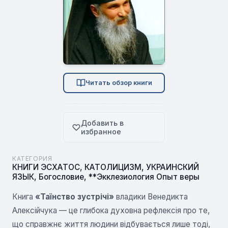
Читать обзор книги
Добавить в
избранное
КАТЕГОРИЯ
КНИГИ ЭСХАТОС
,
КАТОЛИЦИЗМ
,
УКРАИНСКИЙ
ЯЗЫК
,
Богословие
,
**Экклезиология Опыт веры
Книга
«Таїнство зустрічі»
владики Венедикта
Алексійчука — це глибока духовна рефлексія про те,
що справжнє життя людини відбувається лише тоді,