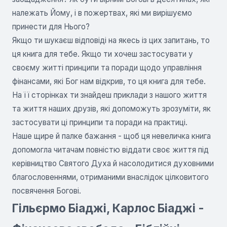
належать Йому, і в пожертвах, які ми вирішуємо
принести для Нього?
Якщо ти шукаєш відповіді на якесь із цих запитань, то
ця книга для тебе. Якщо ти хочеш застосувати у
своєму житті принципи та поради щодо управління
фінансами, які Бог нам відкрив, то ця книга для тебе.
На її сторінках ти знайдеш приклади з нашого життя
та життя наших друзів, які допоможуть зрозуміти, як
застосувати ці принципи та поради на практиці.
Наше щире й палке бажання - щоб ця невеличка книга
допомогла читачам повністю віддати своє життя під
керівництво Святого Духа й насолодитися духовними
благословеннями, отриманими внаслідок цілковитого
посвячення Богові.
Гільєрмо Біаджі, Карлос Біаджі -