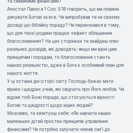
та сімейними фінансами?
Апостол Павло в 1 Сол. 5:18 говорить, що ми повинні
дякувати Богові за все. Чи випробував ти на своєму
досвіді цю біблійну пораду? Чи переконався в тому,
що для твоєї родини працює «ефект збільшення
благословення»? На цих сторінках ти знайдеш опис
реальних досвідів, які доводять: якщо ми вірні цим
принципам і порадам, то благословення стають
нашою реальністю, адже в Бога є особливий план для
нашого життя.
У ці останні дні історії світу Господь бажає мати
вірних і щедрих учнів, які свідчать про Його любов. Чи
відомі тобі Божі поради, що стосуються вірності
Богові та щедрості щодо інших людей?
Можливо, ти запитуєш себе: «Як навчити наших
маленьких дітей простих принципів управління
фінансами? Чи потрібно залучати членів сім’ї до