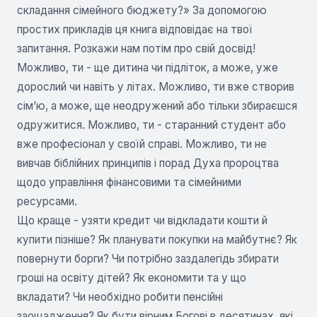
складання сімейного бюджету?» За допомогою
простих прикладів ця книга відповідає на твої
запитання. Розкажи нам потім про свій досвід!
Можливо, ти - ще дитина чи підліток, а може, уже
дорослий чи навіть у літах. Можливо, ти вже створив
сім’ю, а може, ще неодружений або тільки збираєшся
одружитися. Можливо, ти - старанний студент або
вже професіонал у своїй справі. Можливо, ти не
вивчав біблійних принципів і порад Духа пророцтва
щодо управління фінансовими та сімейними
ресурсами.
Що краще - узяти кредит чи відкладати кошти й
купити пізніше? Як планувати покупки на майбутнє? Як
повернути борги? Чи потрібно заздалегідь збирати
гроші на освіту дітей? Як економити та у що
вкладати? Чи необхідно робити пенсійні
заощадження? Як бути вірним Богові в десятинах, які