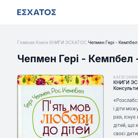
Главная
/
Книги
/
КНИГИ ЭСХАТОС
/
Чепмен Гері - Кемпбел
Чепмен Гері - Кемпбел 
КАТЕГОРИЯ
КНИГИ Э
Консульт
«Розслабся
і діти мож
разі, існу
дітей, що 
своєї дити