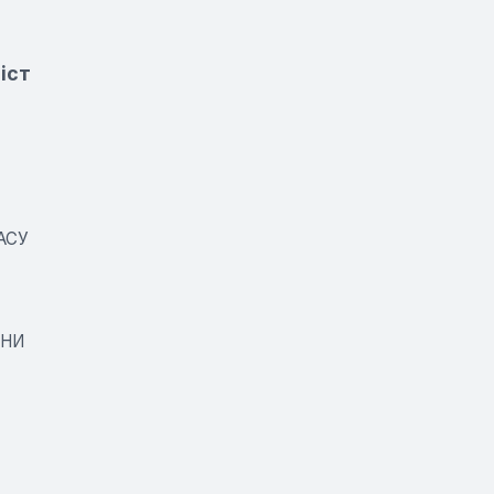
іст
АСУ
ИНИ