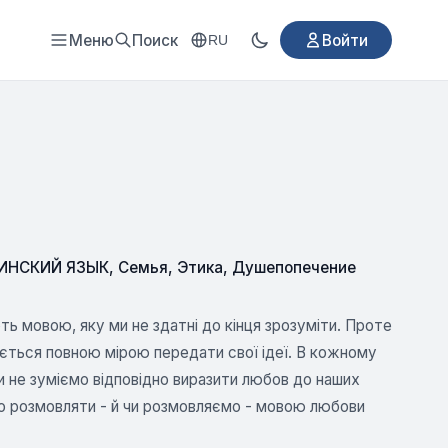
Меню
Поиск
Войти
RU
ИНСКИЙ ЯЗЫК
,
Семья
,
Этика
,
Душепопечение
ь мовою, яку ми не здатні до кінця зрозуміти. Проте
ається повною мірою передати свої ідеї. В кожному
ми не зуміємо відповідно виразити любов до наших
ємо розмовляти - й чи розмовляємо - мовою любови