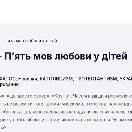
 - П’ять мов любови у дітей
- П’ять мов любови у дітей
СХАТОС
,
Новинки
,
КАТОЛИЦИЗМ
,
ПРОТЕСТАНТИЗМ
,
УКРА
ирование
». «Це просто супер». «Круто». Часом наші діти розмовляют
уть не розуміти того, що ми їм кажемо, отож тоді нам не вд
є небезпека, що, через неправильне подання власних намірів, 
криє у собі найбільшу шкоду, якої можна їм завдати. Чи вмі
ни?