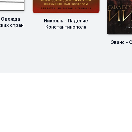
- Одежда
Николль - Падение
ких стран
Константинополя
Эванс -