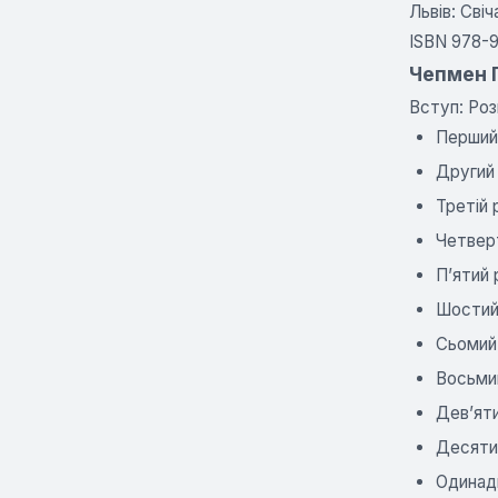
Львів: Свіч
ISBN 978-
Чепмен Ґ
Вступ: Ро
Перший
Другий
Третій
Четвер
П’ятий
Шостий
Сьомий
Восьми
Дев’ят
Десяти
Одинад