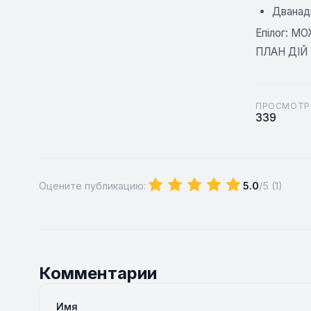
Дванад
Епілог: М
ПЛАН ДІЙ
ПРОСМОТР
339
Оцените публикацию:
5.0
/5 (
1
)
Комментарии
Имя