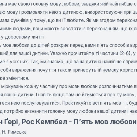
на має свою головну мову любови, завдяки якій найглибше с
цю мову і розмовляти нею з дитиною, використовуючи при ць
мала сумнівів у тому, що ви її любите. Як ми згодом переко
ьними людьми, вони мають зростати із переконанням, що їх
 у дорослому житті.
ь мов любови до дітей розкриє перед вами п’ять способів в
ший для вашої дитини. Уважно прочитайте ті частини (2-6), у
е з усіх них. Так, ми знаємо, що ваша дитина найліпше сприй
соби вираження почуття також принесуть їй немалу користь.
е змінитися.
х міркувань кожну частину про мови любови розпочинатиме 
я вашої дитини. І навіть якщо там не йтиметься про ту мову,
еся нею послуговуватися. Практикуйте всі п’ять мов - і, буд
 потрібно визначити головну мову любови вашої дитини і на
 Ґері, Рос Кемпбел - П’ять мов любови
. Н. Римська