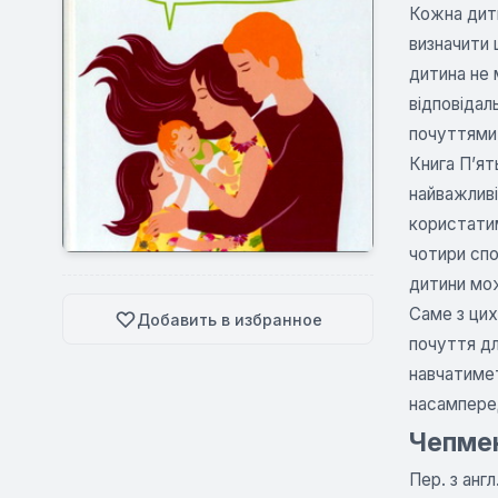
Кожна дити
визначити 
дитина не 
відповідал
почуттями
Книга П’ят
найважливі
користатим
чотири спо
дитини мож
Саме з ци
Добавить в избранное
почуття дл
навчатимет
насамперед
Чепмен
Пер. з англ