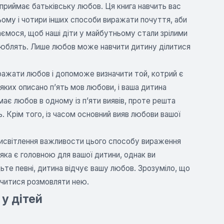
приймає батьківську любов. Ця книга навчить вас
ому і чотири інших способи виражати почуття, аби
наємося, щоб наші діти у майбутньому стали зрілими
 люблять. Лише любов може навчити дитину ділитися
иражати любов і допоможе визначити той, котрий є
 яких описано п’ять мов любови, і ваша дитина
має любов в одному із п’яти виявів, проте решта
 Крім того, із часом основний вияв любови вашої
висвітлення важливости цього способу вираження
 яка є головною для вашої дитини, однак ви
ьте певні, дитина відчує вашу любов. Зрозуміло, що
вчитися розмовляти нею.
 у дітей