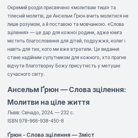
Окремий розділ присвячено «молитвам тиші» та
тілесній молитві, де Ансельм Ґрюн вчить молитися не
лише розумом, а й поставою та мовчанкою. «Слова
зцілення» — це дар для кожної родини, адже книга
містить благословення для дітей, подружжя, колег і
навіть для тих, кого ми вже втратили. Це видання
стане надійним супутником для кожного, хто прагне
відчути благотворну Божу присутність у метушні
сучасного світу.
Ансельм Ґрюн — Слова зцілення:
Молитви на ціле життя
Львів: Свічадо, 2024. — 232 с.
ISBN 978-966-938-450-8
Ґрюн - Слова зцілення — Зміст