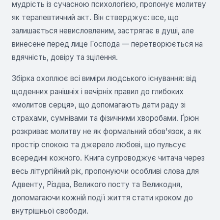
мудрість із сучасною психологією, пропонує молитву
як терапевтичний акт. Він стверджує: все, що
залишається невисловленим, застрягає в душі, але
винесене перед лице Господа — перетворюється на
вдячність, довіру та зцілення.
Збірка охоплює всі виміри людського існування: від
щоденних ранішніх і вечірніх правил до глибоких
«молитов серця», що допомагають дати раду зі
страхами, сумнівами та фізичними хворобами. Ґрюн
розкриває молитву не як формальний обов'язок, а як
простір спокою та джерело любові, що пульсує
всередині кожного. Книга супроводжує читача через
весь літургійний рік, пропонуючи особливі слова для
Адвенту, Різдва, Великого посту та Великодня,
допомагаючи кожній події життя стати кроком до
внутрішньої свободи.