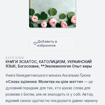
Добавить в
избранное
КАТЕГОРИЯ
КНИГИ ЭСХАТОС
,
КАТОЛИЦИЗМ
,
УКРАИНСКИЙ
ЯЗЫК
,
Богословие
,
**Экклезиология Опыт веры
Книга бенедиктинського монаха Ансельма Ґрюна
«Слова зцілення: Молитви на ціле життя»
— це
духовний порадник для тих, хто шукає слова для
розмови з Богом, але не знаходить їх у собі. Автор,
відомий своєю здатністю поєднувати давню чернечу