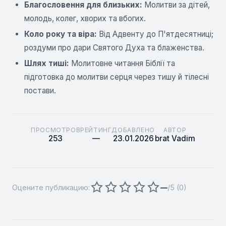
Благословення для близьких:
Молитви за дітей,
молодь, колег, хворих та вбогих.
Коло року та віра:
Від Адвенту до П'ятдесятниці;
роздуми про дари Святого Духа та блаженства.
Шлях тиші:
Молитовне читання Біблії та
підготовка до молитви серця через тишу й тілесні
постави.
ПРОСМОТРОВ
РЕЙТИНГ
ДОБАВЛЕНО
АВТОР
253
—
23.01.2026
brat Vadim
Оцените публикацию:
—
/5 (
0
)