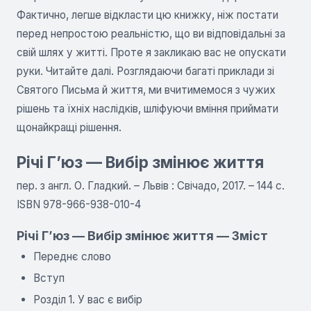
Фактично, легше відкласти цю книжку, ніж постати
перед непростою реальністю, що ви відповідальні за
свій шлях у житті. Проте я закликаю вас не опускати
руки. Читайте далі. Розглядаючи багаті приклади зі
Святого Письма й життя, ми вчитимемося з чужих
рішень та їхніх наслідків, шліфуючи вміння приймати
щонайкращі рішення.
Річі Г’юз — Вибір змінює життя
пер. з англ. О. Гладкий. – Львів : Свічадо, 2017. – 144 с.
ISBN 978-966-938-010-4
Річі Г’юз — Вибір змінює життя — Зміст
Переднє слово
Вступ
Розділ 1. У вас є вибір