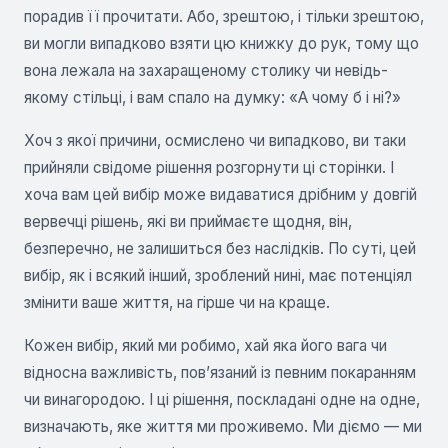
порадив її прочитати. Або, зрештою, і тільки зрештою,
ви могли випадково взяти цю книжку до рук, тому що
вона лежала на захаращеному столику чи невідь-
якому стільці, і вам спало на думку: «А чому б і ні?»
Хоч з якої причини, осмислено чи випадково, ви таки
прийняли свідоме рішення розгорнути ці сторінки. І
хоча вам цей вибір може видаватися дрібним у довгій
вервечці рішень, які ви приймаєте щодня, він,
безперечно, не залишиться без наслідків. По суті, цей
вибір, як і всякий інший, зроблений нині, має потенціял
змінити ваше життя, на гірше чи на краще.
Кожен вибір, який ми робимо, хай яка його вага чи
відносна важливість, пов’язаний із певним покаранням
чи винагородою. І ці рішення, поскладані одне на одне,
визначають, яке життя ми проживемо. Ми діємо — ми