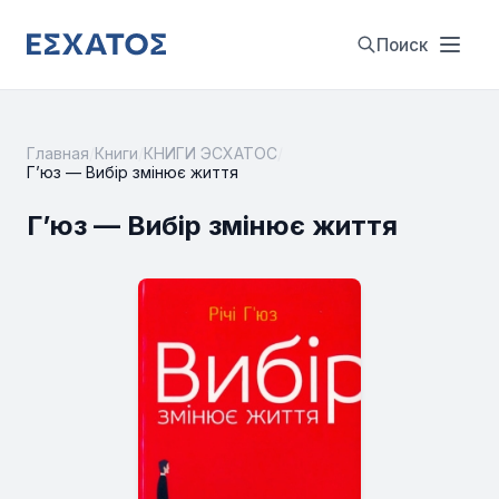
Поиск
Главная
/
Книги
/
КНИГИ ЭСХАТОС
/
Г’юз — Вибір змінює життя
Г’юз — Вибір змінює життя