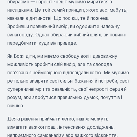
обираємо — і врешті-решт мусимо миритися з
наслідками. Це той самий принцип, якого вас, мабуть,
навчали в дитинстві. Що посієш, те й пожнеш.
Зробивши правильний вибір, ви одержите належну
винагороду. Однак обираючи хибний шлях, ви повинні
передбачити, куди він приведе.
Як Божі діти, ми маємо свободу волі і дивовижну
можливість зробити свій вибір, але та свобода
пов’язана з неймовірною відповідальністю. Ми мусимо
ретельно вивіряти свої сильні бажання й потреби, свої
суперечливі мрії та реальність, свої непрості серця й
розум, аби здобутися правильних думок, почуттів і
вчинків.
Деякі рішення приймати легко, інші ж можуть
вимагати важкої праці, інтенсивних досліджень,
неприємного самоаналізу або важкого відкриття.