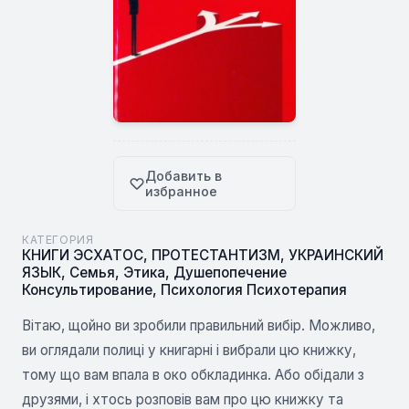
Добавить в
избранное
КАТЕГОРИЯ
КНИГИ ЭСХАТОС
,
ПРОТЕСТАНТИЗМ
,
УКРАИНСКИЙ
ЯЗЫК
,
Семья
,
Этика
,
Душепопечение
Консультирование
,
Психология Психотерапия
Вітаю, щойно ви зробили правильний вибір. Можливо,
ви оглядали полиці у книгарні і вибрали цю книжку,
тому що вам впала в око обкладинка. Або обідали з
друзями, і хтось розповів вам про цю книжку та