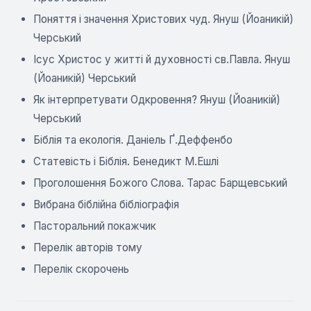
Поняття і значення Христових чуд. Януш (Йоаникій)
Черський
Ісус Христос у житті й духовності св.Павла. Януш
(Йоаникій) Черський
Як інтерпретувати Одкровення? Януш (Йоаникій)
Черський
Біблія та екологія. Даніель Ґ.Деффенбо
Статевість і Біблія. Бенедикт М.Ешлі
Проголошення Божого Слова. Тарас Барщевський
Вибрана біблійна бібліографія
Пасторальний покажчик
Перелік авторів тому
Перелік скорочень