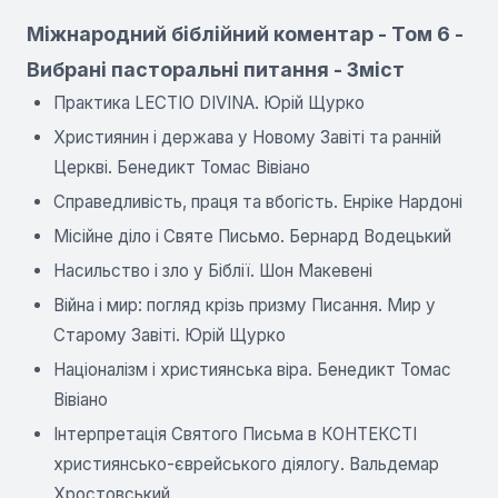
Міжнародний біблійний коментар - Том 6 -
Вибрані пасторальні питання - Зміст
Практика LECTIO DIVINA. Юрій Щурко
Християнин і держава у Новому Завіті та ранній
Церкві. Бенедикт Томас Вівіано
Справедливість, праця та вбогість. Енріке Нардоні
Місійне діло і Святе Письмо. Бернард Водецький
Насильство і зло у Біблії. Шон Макевені
Війна і мир: погляд крізь призму Писання. Мир у
Старому Завіті. Юрій Щурко
Націоналізм і християнська віра. Бенедикт Томас
Вівіано
Інтерпретація Святого Письма в КОНТЕКСТІ
християнсько-єврейського діялогу. Вальдемар
Хростовський