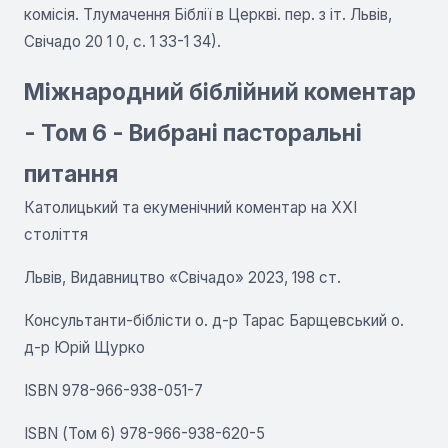
комісія. Тлумачення Біблії в Церкві. пер. з іт. Львів,
Свічадо 20 1 0, с. 1 33-1 34).
Міжнародний біблійний коментар
- Том 6 - Вибрані пасторальні
питання
Католицький та екуменічний коментар на XXI
століття
Львів, Видавництво «Свічадо» 2023, 198 ст.
Консультанти-біблісти о. д-р Тарас Барщевський о.
д-р Юрій Щурко
ISBN 978-966-938-051-7
ISBN (Том 6) 978-966-938-620-5