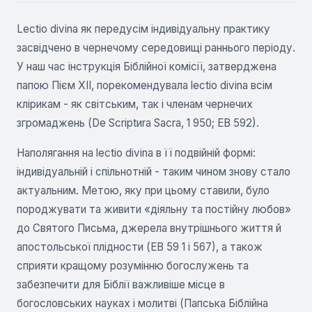
Lectio divina як передусім індивідуальну практику
засвідчено в чернечому середовищі раннього періоду.
У наш час інструкція Біблійної комісії, затверджена
папою Пієм ХІІ, порекомендувала lectio divina всім
клірикам - як світським, так і членам чернечих
згромаджень (De Scriptиra Sacra, 1 950; ЕВ 592).
Наполягання на lectio divina в її подвійній формі:
індивідуальній і спільнотній - таким чином знову стало
актуальним. Метою, яку при цьому ставили, було
породжувати та живити «діяльну та постійну любов»
до Святого Письма, джерела внутрішнього життя й
апостольської плідности (ЕВ 59 1 і 567), а також
сприяти кращому розумінню богослужень та
забезпечити для Біблії важливіше місце в
богословських науках і молитві (Папська Біблійна