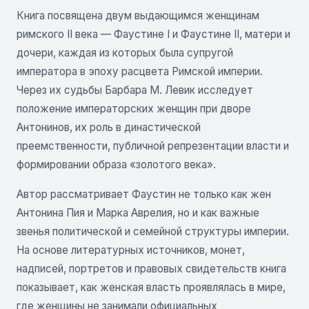
Книга посвящена двум выдающимся женщинам
римского II века — Фаустине I и Фаустине II, матери и
дочери, каждая из которых была супругой
императора в эпоху расцвета Римской империи.
Через их судьбы Барбара М. Левик исследует
положение императорских женщин при дворе
Антонинов, их роль в династической
преемственности, публичной репрезентации власти и
формировании образа «золотого века».
Автор рассматривает Фаустин не только как жен
Антонина Пия и Марка Аврелия, но и как важные
звенья политической и семейной структуры империи.
На основе литературных источников, монет,
надписей, портретов и правовых свидетельств книга
показывает, как женская власть проявлялась в мире,
где женщины не занимали официальных