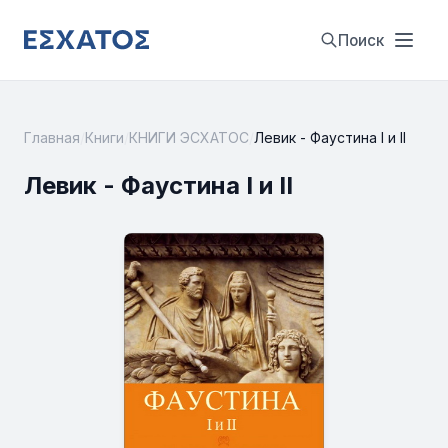
Поиск
Главная
/
Книги
/
КНИГИ ЭСХАТОС
/
Левик - Фаустина I и II
Левик - Фаустина I и II