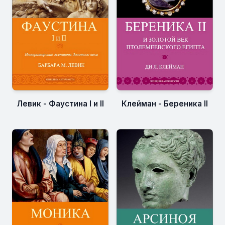
Левик - Фаустина I и II
Клейман - Береника II