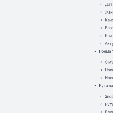
Дату
Жан
Кан
Бог
Книг
Акт
Ноема т
Сім’
Ноем
Ноем
Рута на
Знов
Рута
Вдом