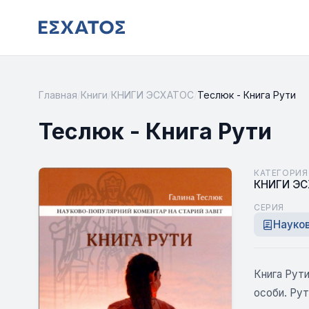
Главная
/
Книги
/
КНИГИ ЭСХАТОС
/
Теслюк - Книга Рути
Теслюк - Книга Рути
КАТЕГОРИЯ
КНИГИ Э
СЕРИЯ
Науко
Книга Рути
особи. Рут