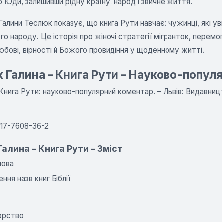
 Юди, залишивши рідну країну, народ і звичне життя.
алини Теслюк показує, що книга Рути навчає: чужинці, які у
го народу. Це історія про жіночі стратегії мігранток, пере
юбові, вірності й Божого провидіння у щоденному житті.
 Галина – Книга Рути – Науково-попул
Книга Рути: науково-популярний коментар. – Львів: Видавниц
617-7608-36-2
алина – Книга Рути – Зміст
ова
ння назв книг Біблії
орство