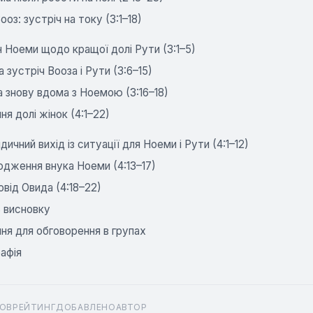
ооз: зустріч на току (3:1–18)
 Ноеми щодо кращої долі Рути (3:1–5)
а зустріч Вооза і Рути (3:6–15)
 знову вдома з Ноемою (3:16–18)
ня долі жінок (4:1–22)
ичний вихід із ситуації для Ноеми і Рути (4:1–12)
дження внука Ноеми (4:13–17)
від Овида (4:18–22)
 висновку
ня для обговорення в групах
рафія
ОВ
РЕЙТИНГ
ДОБАВЛЕНО
АВТОР