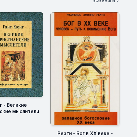
Все книги
г - Великие
ские мыслители
Реати - Бог в XX веке -