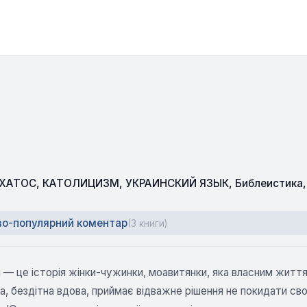
СХАТОС
,
КАТОЛИЦИЗМ
,
УКРАИНСКИЙ ЯЗЫК
,
Библеистика
во-популярний коментар
(3 книги)
 — це історія жінки-чужинки, моавитянки, яка власним житт
а, бездітна вдова, приймає відважне рішення не покидати св