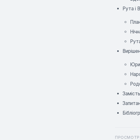
Рута і В
План
Нічн
Рута
Вирішен
Юрид
Наро
Родо
Замість
Запитан
Бібліог
ПРОСМОТР