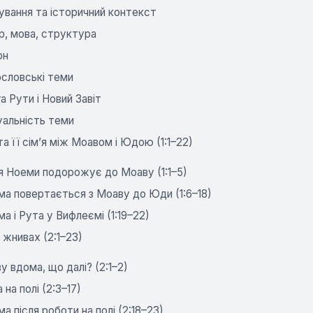
вання та історичний контекст
р, мова, структура
он
ословські теми
а Рути і Новий Завіт
уальність теми
а її сім’я між Моавом і Юдою (1:1–22)
я Ноеми подорожує до Моаву (1:1–5)
а повертається з Моаву до Юди (1:6–18)
а і Рута у Вифлеємі (1:19–22)
 жнивах (2:1–23)
у вдома, що далі? (2:1–2)
 на полі (2:3–17)
а після роботи на полі (2:18–23)