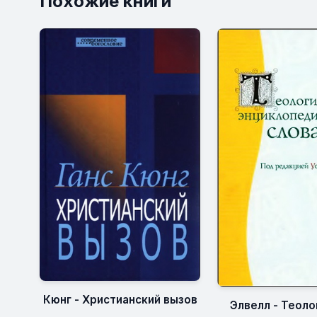
Похожие книги
Кюнг - Христианский вызов
Элвелл - Теоло