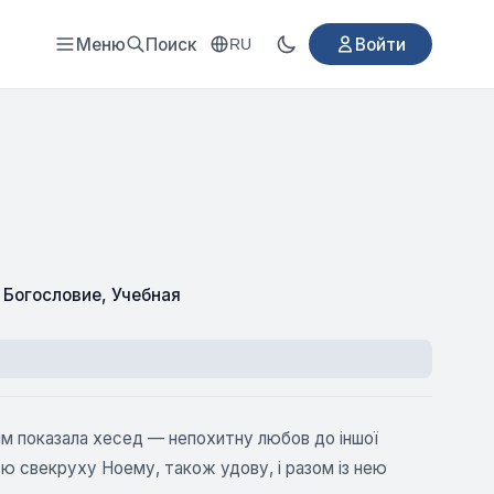
Меню
Поиск
Войти
RU
,
Богословие
,
Учебная
ям показала хесед — непохитну любов до іншої
ою свекруху Ноему, також удову, і разом із нею