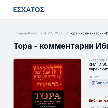
Главная
/
Книги
/
КНИГИ ЭСХАТОС
/
Тора - комментарии Иб
Тора - комментарии Ибн
КАТЕГОРИЯ
КНИГИ Э
еврейских
СЕРИЯ
Библио
Библиотек
Около пят