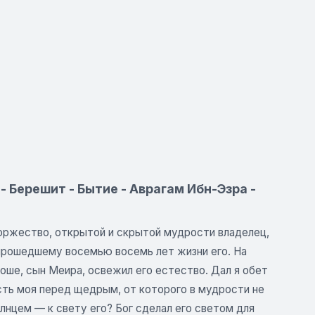
- Берешит - Бытие - Аврагам Ибн-Эзра -
 торжество, открытой и скрытой мудрости владелец,
, прошедшему восемью восемь лет жизни его. На
Моше, сын Меира, освежил его естество. Дал я обет
сть моя перед щедрым, от которого в мудрости не
лнцем — к свету его? Бог сделал его светом для