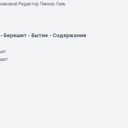
рзаковой Редактор Пинхас Гиль
 - Берешит - Бытие - Содержание
шит
ешит