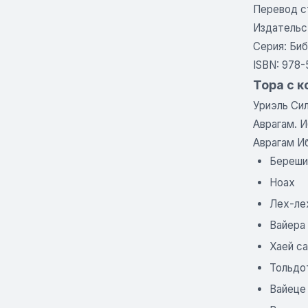
Перевод с
Издательст
Серия: Би
ISBN: 978-
Тора с к
Уриэль Си
Аврагам. 
Аврагам И
Береши
Hoax
Лех-ле
Вайера
Хаей с
Тольдо
Вайеце