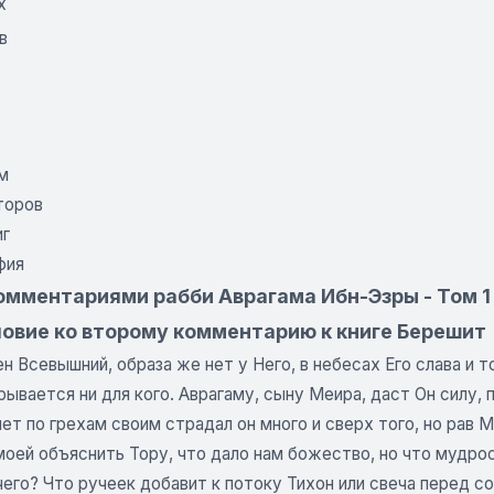
х
в
м
торов
иг
фия
омментариями рабби Аврагама Ибн-Эзры - Том 1 
овие ко второму комментарию к книге Берешит
н Всевышний, образа же нет у Него, в небесах Его слава и
рывается ни для кого. Аврагаму, сыну Меира, даст Он силу
ет по грехам своим страдал он много и сверх того, но рав 
моей объяснить Тору, что дало нам божество, но что мудро
его? Что ручеек добавит к потоку Тихон или свеча перед со