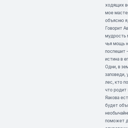
ходящих в
мое масте
объясню я,
Говорит Ав
мудрость м
чья мощь н
поспешит —
истина в е
Одни, в зе
заповеди, 
лес, кто п
что родит 
Яакова ест
будет объя
необычайны
поможет д