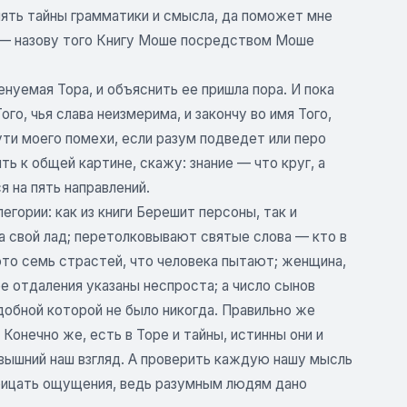
нять тайны грамматики и смысла, да поможет мне
у — назову того Книгу Моше посредством Моше
енуемая Тора, и объяснить ее пришла пора. И пока
го, чья слава неизмерима, и закончу во имя Того,
ути моего помехи, если разум подведет или перо
ть к общей картине, скажу: знание — что круг, а
 на пять направлений.
егории: как из книги Берешит персоны, так и
на свой лад; перетолковывают святые слова — кто в
 это семь страстей, что человека пытают; женщина,
ее отдаления указаны неспроста; а число сынов
одобной которой не было никогда. Правильно же
Конечно же, есть в Торе и тайны, истинны они и
евышний наш взгляд. А проверить каждую нашу мысль
рицать ощущения, ведь разумным людям дано