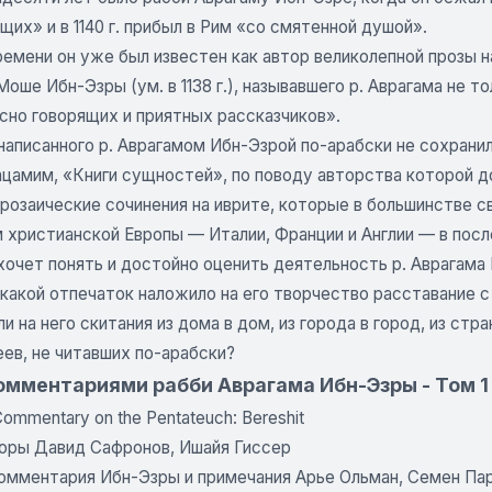
х» и в 1140 г. прибыл в Рим «со смятенной душой».
ремени он уже был известен как автор великолепной прозы 
 Моше Ибн-Эзры (ум. в 1138 г.), называвшего р. Аврагама не 
сно говорящих и приятных рассказчиков».
написанного р. Аврагамом Ибн-Эзрой по-арабски не сохранил
цамим, «Книги сущностей», по поводу авторства которой до
прозаические сочинения на иврите, которые в большинстве с
 христианской Европы — Италии, Франции и Англии — в посл
хочет понять и достойно оценить деятельность р. Аврагама
 какой отпечаток наложило на его творчество расставание 
ли на него скитания из дома в дом, из города в город, из 
ев, не читавших по-арабски?
омментариями рабби Аврагама Ибн-Эзры - Том 1 
 Commentary on the Pentateuch: Bereshit
оры Давид Сафронов, Ишайя Гиссер
омментария Ибн-Эзры и примечания Арье Ольман, Семен Па