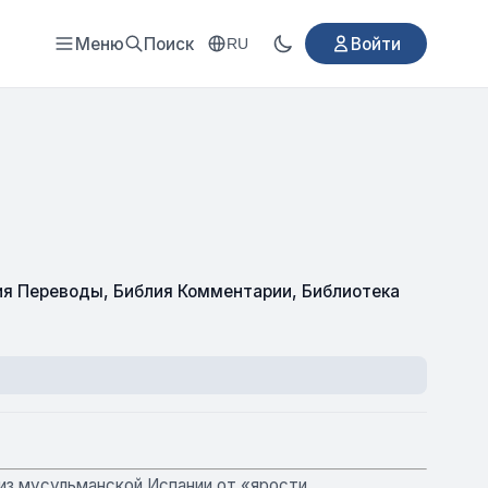
Меню
Поиск
Войти
RU
ия Переводы
,
Библия Комментарии
,
Библиотека
 из мусульманской Испании от «ярости