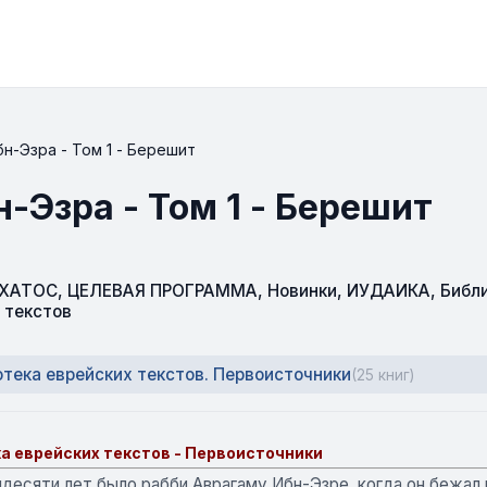
н-Эзра - Том 1 - Берешит
-Эзра - Том 1 - Берешит
СХАТОС
,
ЦЕЛЕВАЯ ПРОГРАММА
,
Новинки
,
ИУДАИКА
,
Библ
 текстов
тека еврейских текстов. Первоисточники
(25 книг)
а еврейских текстов - Первоисточники
идесяти лет было рабби Аврагаму Ибн-Эзре, когда он бежал