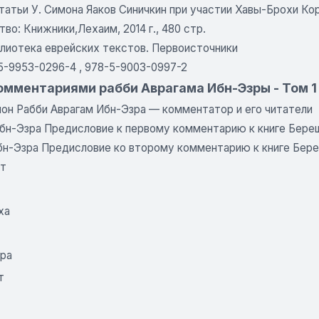
татьи У. Симона Яаков Синичкин при участии Хавы-Брохи Ко
во: Книжники,Лехаим, 2014 г., 480 стр.
блиотека еврейских текстов. Первоисточники
5-9953-0296-4 , 978-5-9003-0997-2
омментариями рабби Аврагама Ибн-Эзры - Том 1
лон Рабби Аврагам Ибн-Эзра — комментатор и его читатели
Ибн-Эзра Предисловие к первому комментарию к книге Бере
бн-Эзра Предисловие ко второму комментарию к книге Бер
т
ха
ара
т