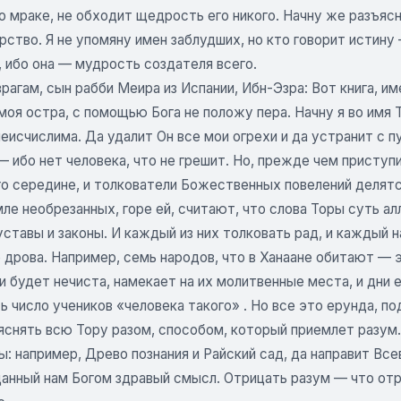
о мраке, не обходит щедрость его никого. Начну же разъяс
рство. Я не упомяну имен заблудших, но кто говорит истин
 ибо она — мудрость создателя всего.
рагам, сын рабби Меира из Испании, Ибн-Эзра: Вот книга, им
оя остра, с помощью Бога не положу пера. Начну я во имя То
еисчислима. Да удалит Он все мои огрехи и да устранит с п
 ибо нет человека, что не грешит. Но, прежде чем приступи
го середине, и толкователи Божественных повелений делятся
мле необрезанных, горе ей, считают, что слова Торы суть алл
уставы и законы. И каждый из них толковать рад, и каждый 
о дрова. Например, семь народов, что в Ханаане обитают —
и будет нечиста, намекает на их молитвенные места, и дни 
ь число учеников «человека такого» . Но все это ерунда, п
снять всю Тору разом, способом, который приемлет разум. 
: например, Древо познания и Райский сад, да направит Вс
анный нам Богом здравый смысл. Отрицать разум — что от