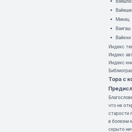
Ваишла
Вайеше
Микец
Ваигаш
Вайехи
Индекс те
Индекс ав
Индекс кн
Библиогра
Тора с к
Предисл
Благослове
что не отк
старости л
в болезни 
скрыто нич