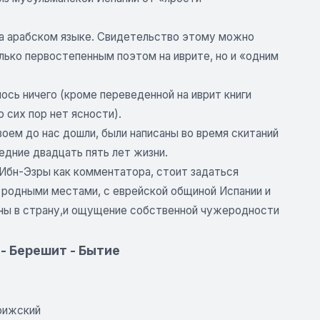
на арабском языке. Свидетельство этому можно
только первостепенным поэтом на иврите, но и «одним
ось ничего (кроме переведенной на иврит книги
 сих пор нет ясности).
воем до нас дошли, были написаны во время скитаний
едние двадцать пять лет жизни.
 Ибн-Эзры как комментатора, стоит задаться
с родными местами, с еврейской общиной Испании и
страны в страну,и ощущение собственной чужеродности
- Берешит - Бытие
рижский