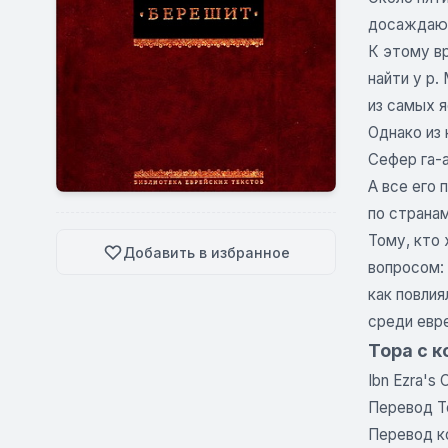
досаждающи
К этому в
найти у р.
из самых я
Однако из 
Сефер га-а
А все его 
по странам
Тому, кто 
Добавить в избранное
вопросом:
как повлия
среди евре
Тора с к
Ibn Ezra's
Перевод Т
Перевод к