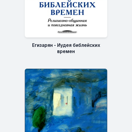
Егизарян - Иудея библейских
времен