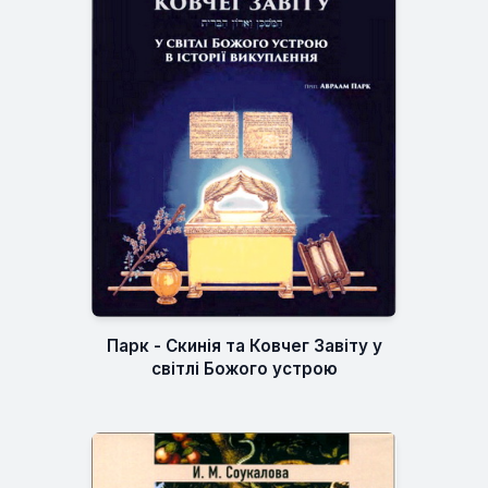
Парк - Скинія та Ковчег Завіту у
світлі Божого устрою