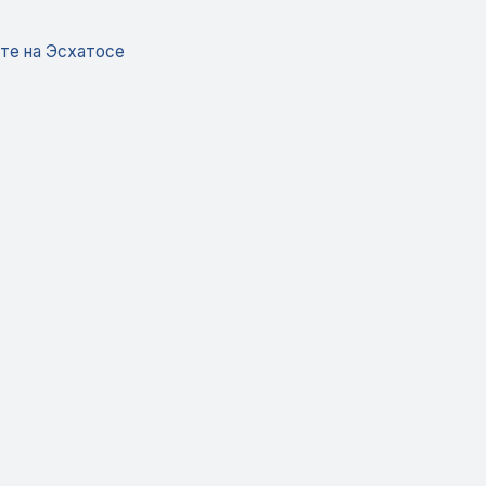
те на Эсхатосе