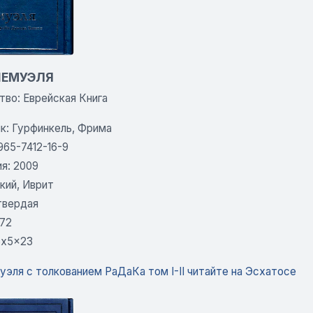
ШЕМУЭЛЯ
тво: Еврейская Книга
к: Гурфинкель, Фрима
965-7412-16-9
я: 2009
кий, Иврит
твердая
672
6x5x23
эля с толкованием РаДаКа том I-II читайте на Эсхатосе