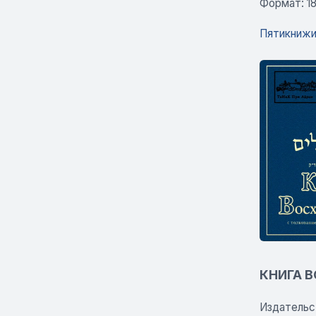
Формат: 1
Пятикнижи
КНИГА 
Издательс