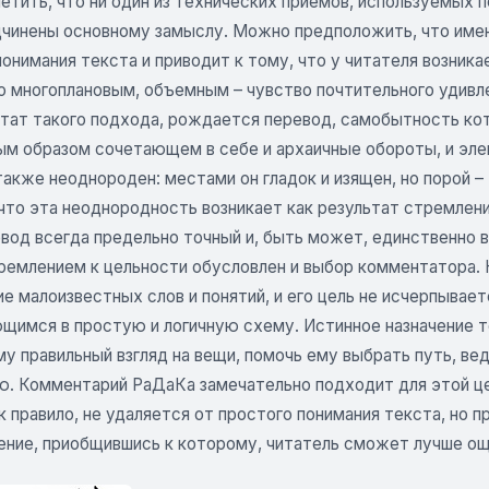
етить, что ни один из технических приемов, используемых 
дчинены основному замыслу. Можно предположить, что име
онимания текста и приводит к тому, что у читателя возник
о многоплановым, объемным – чувство почтительного удивл
ьтат такого подхода, рождается перевод, самобытность кот
ым образом сочетающем в себе и архаичные обороты, и элем
акже неоднороден: местами он гладок и изящен, но порой –
что эта неоднородность возникает как результат стремлени
евод всегда предельно точный и, быть может, единственно 
ремлением к цельности обусловлен и выбор комментатора. К
е малоизвестных слов и понятий, и его цель не исчерпывает
щимся в простую и логичную схему. Истинное назначение то
у правильный взгляд на вещи, помочь ему выбрать путь, ве
ю. Комментарий РаДаКа замечательно подходит для этой цел
к правило, не удаляется от простого понимания текста, но
ение, приобщившись к которому, читатель сможет лучше ощ