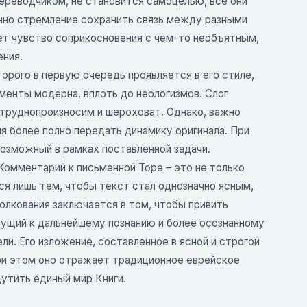
переводчиком, не становится самоцелью, все они
нно стремление сохранить связь между разными
ает чувство соприкосновения с чем-то необъятным,
ения.
орого в первую очередь проявляется в его стиле,
енты модерна, вплоть до неологизмов. Слог
 труднопроизносим и шероховат. Однако, важно
я более полно передать динамику оригинала. При
возможный в рамках поставленной задачи.
омментарий к письменной Торе – это не только
ся лишь тем, чтобы текст стал однозначно ясным,
лкования заключается в том, чтобы привить
дущий к дальнейшему познанию и более осознанному
и. Его изложение, составленное в ясной и строгой
 при этом оно отражает традиционное еврейское
утить единый мир Книги.