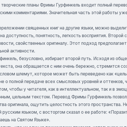
В творческие планы Фримы Гурфинкель входит полный перево
ескими комментариями. Значительная часть этой работы уже
переложении священных книг на другие языки, можно выдел
 на доступность, понятность, легкость восприятия. Второй
овости, свойственных оригиналу. Этот подход предполагает
ьной активности.
финкель, безусловно, избирает второй путь. Исходя из общ
екста, она обращается с ним очень бережно, стремится сох
словом шлемут, которое может быть переведено как «цельн
 не о полной передаче всех смысловых уровней и оттенков,
 том, чтобы у читателя, как в интеллектуальном, так и в эм
нным, цельным текстом. Перевод Фримы Гурфинкель позволя
ва оригинала, ощутить целостность этого пространства. Не
русским языком, с восторгом сказал о ее работе: «Поразит
таешь на Святом Языке».