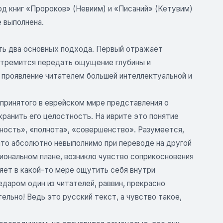
д книг «Пророков» (Невиим) и «Писаний» (Кетувим)
 выполнена.
ить два основных подхода. Первый отражает
 стремится передать ощущение глубины и
 проявление читателем большей интеллектуальной и
епринятого в еврейском мире представления о
ранить его целостность. На иврите это понятие
ость», «полнота», «совершенство». Разумеется,
 что абсолютно невыполнимо при переводе на другой
оциональном плане, возникло чувство соприкосновения
ет в какой-то мере ощутить себя внутри
даром один из читателей, раввин, прекрасно
ельно! Ведь это русский текст, а чувство такое,