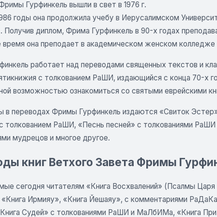
римы Гурфинкель вышли в свет в 1976 г.
 1986 годы она продолжила учебу в Иерусалимском Универси
 Получив диплом, Фрима Гурфинкель в 90-х годах преподава
 время она преподает в академическом женском колледже 
финкель работает над переводами священных текстов и клас
тикнижия с толкованием РаШИ, издающийся с конца 70-х год
ной возможностью ознакомиться со святыми еврейскими кн
ды в переводах Фримы Гурфинкель издаются «Свиток Эстер
с толкованием РаШИ, «Песнь песней» с толкованиями РаШИ 
ями мудрецов и многое другое.
ды книг Ветхого Завета Фримы Гурфин
мые сегодня читателям «Книга Восхвалений» (Псалмы Царя 
 «Книга Ирмияу», «Книга Йешаяу», с комментариями РаДаКа
«Книга Судей» с толкованиями РаШИ и МаЛбИМа, «Книга При