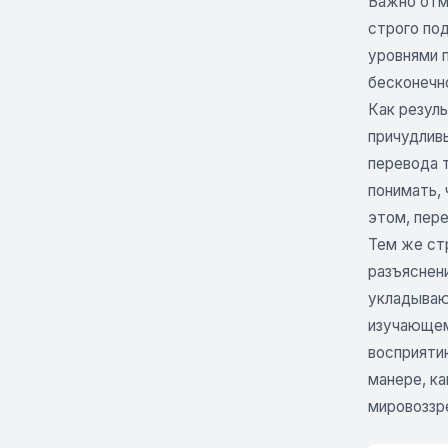
Важно отм
строго по
уровнями п
бесконечн
Как резул
причудлив
перевода т
понимать, 
этом, пер
Тем же ст
разъяснени
укладываю
изучающем
восприяти
манере, ка
мировоззр