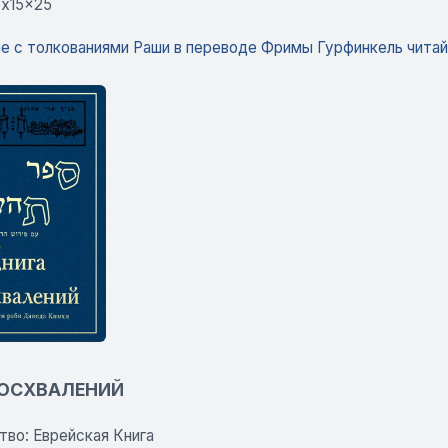
8x15x25
е с толкованиями Раши в переводе Фримы Гурфинкель читай
ВОСХВАЛЕНИЙ
тво: Еврейская Книга