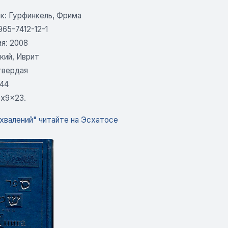
к: Гурфинкель, Фрима
965-7412-12-1
я: 2008
кий, Иврит
твердая
944
6x9x23.
хвалений" читайте на Эсхатосе