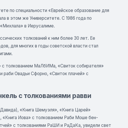
тете по специальности «Еврейское образование для
ла в этом же Университете. С 1986 года по
«Михлала» в Иерусалиме.
сических толкований к ним более 30 лет. Ее
ов, для многих в годы советской власти стал
игами.
» с толкованием МаЛбИМа, «Свиток собирателя»
и раби Овадьи Сфорно, «Свиток плачей» с
кель с толкованиями равви
Давида), «Книга Шемуэля», «Книга Царей»
, «Книга Иова» с толкованием Раби Моше бен-
тчей» с толкованиями РаШИ и РаДаКа, увидели свет