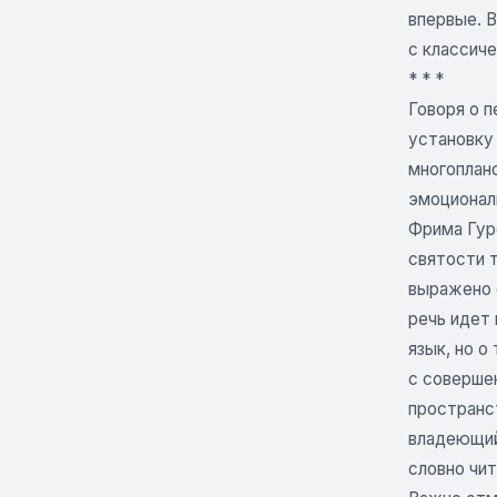
впервые. 
с классич
* * *
Говоря о 
установку
многоплан
эмоционал
Фрима Гур
святости т
выражено 
речь идет
язык, но о
с соверше
пространст
владеющий 
словно чи