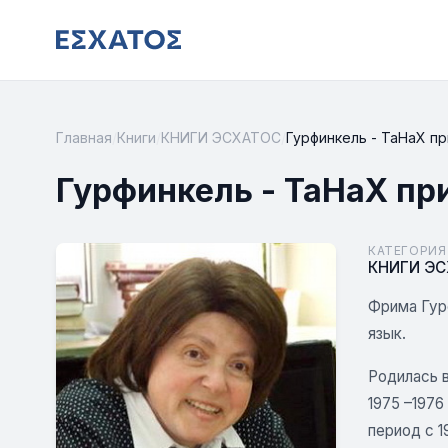
Главная
/
Книги
/
КНИГИ ЭСХАТОС
/
Гурфинкель - ТаНаХ пр
Гурфинкель - ТаНаХ пр
КАТЕГОРИЯ
КНИГИ Э
Фрима Гур
язык.
Родилась в
1975 –1976
период с 1