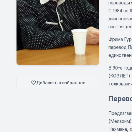
переводы Ф
С 1984 по
диаспоры».
настоящее
Фрима Гур
перевод Пя
единствен
В 90-е го
(КОЭЛЕТ) 
Добавить в избранное
толковани
Перево
Предлагае
(Мелахим)
Нахмана, 