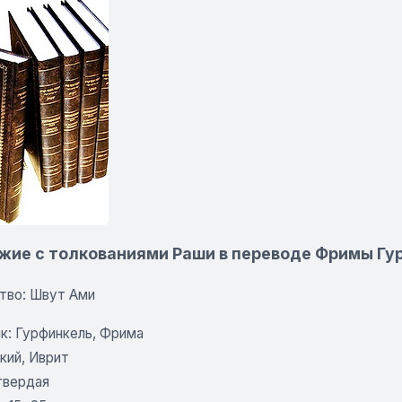
жие с толкованиями Раши в переводе Фримы Гу
тво: Швут Ами
к: Гурфинкель, Фрима
кий, Иврит
твердая