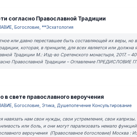
рти согласно Православной Традиции
АВИЕ, Богословие, **Эсхатология
естное или давно переставшее быть составляющей их веры, но
радиции, которая, в принципе, для всех является или должна
авной Традиции М.: Изд-во Сретенского монастыря, 2017. – 4
ласно Православной Традиции – Оглавление ПРЕДИСЛОВИЕ ГЛАВ
о в свете православного вероучения
АВИЕ, Богословие, Этика, Душепопечение Консультирование
ся навязать нам свои нужды, свои устремления, свои капризы.
сонливость или боль, и они могут парализовать немало функ
ославного вероучения (Православное богословие) Москва : Из