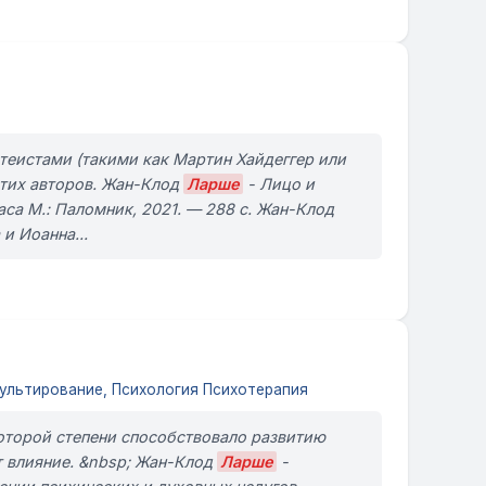
теистами (такими как Мартин Хайдеггер или
этих авторов. Жан-Клод
Ларше
- Лицо и
са М.: Паломник, 2021. — 288 с. Жан-Клод
и Иоанна...
льтирование, Психология Психотерапия
которой степени способствовало развитию
т влияние. &nbsp; Жан-Клод
Ларше
-