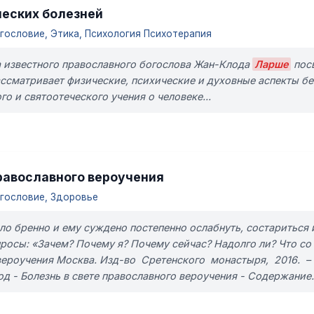
ческих болезней
ословие, Этика, Психология Психотерапия
 известного православного богослова Жан-Клода
Ларше
посв
ассматривает физические, психические и духовные аспекты бе
о и святоотеческого учения о человеке...
православного вероучения
гословие, Здоровье
тело бренно и ему суждено постепенно ослабнуть, состариться
росы: «Зачем? Почему я? Почему сейчас? Надолго ли? Что с
вероучения Москва. Изд-во Сретенского монастыря, 2016. – 1
 - Болезнь в свете православного вероучения - Содержание.