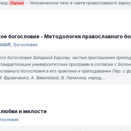
Клод
Ларше
- Человеческое тело в свете православного вероуч
ое богословие - Методология православного б
АВИЕ, Богословие
кого богословия Западной Европы; частые приглашения препод
 стандартизация университетских программ в согласии с Боло
лавного богословия в его практике и преподавании Пер. с фр.
 Вдовиченко, А. Вавиловой, В. Лепахина, иерод....
 любви и милости
гословие