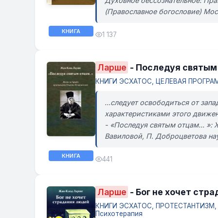
Духовное бессознательное: Пра
(Православное богословие) Моск
КНИГА
1 137
Ларше
- Последуя святым 
КНИГИ ЭСХАТОС, ЦЕЛЕВАЯ ПРОГРАММ
...следует освободиться от зап
характеристиками этого движен
- «Последуя святым отцам... »: 
Вавиловой, П. Доброцветова науч
КНИГА
441
Ларше
- Бог не хочет стр
КНИГИ ЭСХАТОС, ПРОТЕСТАНТИЗМ, Б
Психотерапия