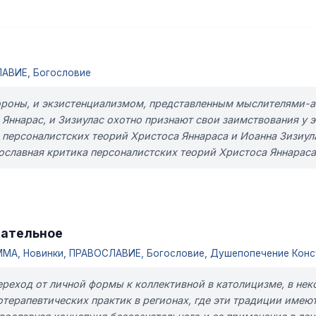
АВИЕ, Богословие
стороны, и экзистенциализмом, представленным мыслителями-а
 Яннарас, и Зизиулас охотно признают свои заимствования у 
 персоналистских теорий Христоса Яннараса и Иоанна Зизиула
ославная критика персоналистских теорий Христоса Яннараса 
нательное
А, Новинки, ПРАВОСЛАВИЕ, Богословие, Душепопечение Консу
переход от личной формы к коллективной в католицизме, в не
отерапевтических практик в регионах, где эти традиции имею