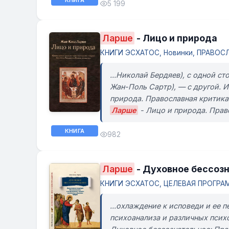
КНИГА
5 199
Ларше
- Лицо и природа
КНИГИ ЭСХАТОС, Новинки, ПРАВОСЛ
...Николай Бердяев), с одной 
Жан-Поль Сартр), — с другой. И
природа. Православная критика
Ларше
- Лицо и природа. Прав
КНИГА
982
Ларше
- Духовное бессоз
КНИГИ ЭСХАТОС, ЦЕЛЕВАЯ ПРОГРАММ
...охлаждение к исповеди и ее 
психоанализа и различных псих