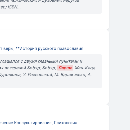
ении психических и духовных недугов
p; ISBN...
 веры, **История русского православия
оглашался с двумя главными пунктами и
их воззрений.&nbsp; &nbsp;
Ларше
Жан-Клод
Курочкина, У. Рахновской, М. Вдовиченко, А.
чение Консультирование, Психология