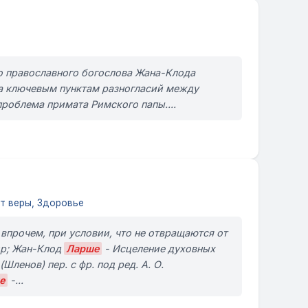
о православного богослова Жана-Клода
на ключевым пунктам разногласий между
роблема примата Римского папы....
т веры, Здоровье
 впрочем, при условии, что не отвращаются от
bsp; Жан-Клод
Ларше
- Исцеление духовных
ленов) пер. с фр. под ред. А. О.
е
-...