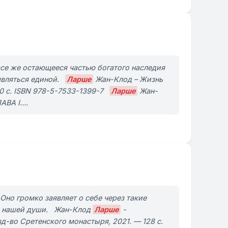
 все же остающееся частью богатого наследия
 являться единой.
Ларше
Жан-Клод – Жизнь
00 с. ISBN 978-5-7533-1399-7
Ларше
Жан-
А I....
 Оно громко заявляет о себе через такие
ций нашей души. Жан-Клод
Ларше
-
д-во Сретенского монастыря, 2021. — 128 с.