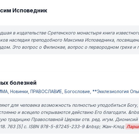
сим Исповедник
шая в издательстве Сретенского монастыря книга известног
токов наследия преподобного Максима Исповедника, посвяще
дом. Это вопрос о Филиокве, вопрос о первородном грехе и п
ных болезней
А, Новинки, ПРАВОСЛАВИЕ, Богословие, **Экклезиология Опы
вляют для человека возможность полностью уподобиться Богу,
остоянно и всецело открываются действию Его благодати. &n
ую традицию Православной Церкви отв. ред. игум. Дионисий (Ш
18. 763 [5] с. ISBN 978-5-87245-233-9 &nbsp; Жан-Клод
Ларш