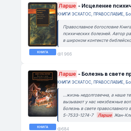
Ларше
- Исцеление психи
КНИГИ ЭСХАТОС, ПРАВОСЛАВИЕ, Бог
Православное богословие Книга
психических болезней. Автор р
в широком контексте библейског
КНИГА
1 966
Ларше
- Болезнь в свете 
КНИГИ ЭСХАТОС, ПРАВОСЛАВИЕ, Бо
...жизнь недолговечна, а наше 
вызывают у нас неизбежные воп
Болезнь в свете православного 
5-7533-1274-7
Ларше
Жан-Клод
КНИГА
684