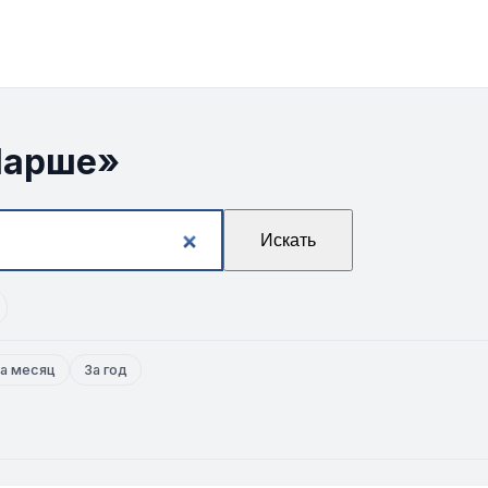
Ларше»
Искать
а месяц
За год