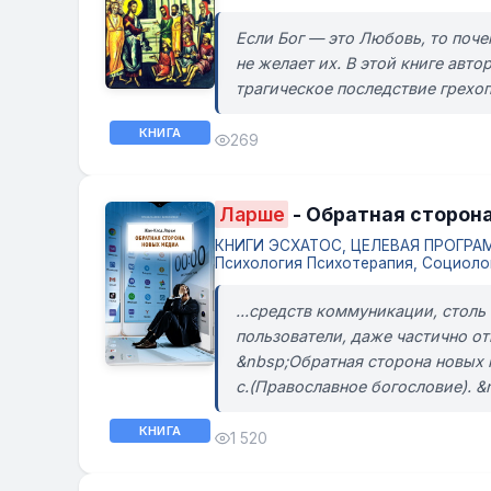
Если Бог — это Любовь, то поч
не желает их. В этой книге авт
трагическое последствие грехопа
КНИГА
269
Ларше
- Обратная сторон
КНИГИ ЭСХАТОС, ЦЕЛЕВАЯ ПРОГРАММ
Психология Психотерапия, Социоло
...средств коммуникации, стол
пользователи, даже частично от
&nbsp;Обратная сторона новы
с.(Православное богословие). 
КНИГА
1 520