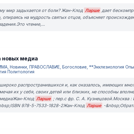
ему мир задыхается от боли? Жан-Клод
Ларше
дает бескомпро
ор, опираясь на мудрость святых отцов, объясняет происхожде
дения.Это чтение,...
а новых медиа
А, Новинки, ПРАВОСЛАВИЕ, Богословие, **Экклезиология Опы
гия Политология
ь широко распространившихся и, как оказалось, имеющих мно
мечая их у себя, своих детей или близких, не способны вполне
х медиаЖан-Клод
Ларше
; пер.с фр. С. А. Кузнецовой.Москва 
&nbsp;ISBN 978-5-7533-1828-2Жан-Клод
Ларше
-&nbsp;Обратн