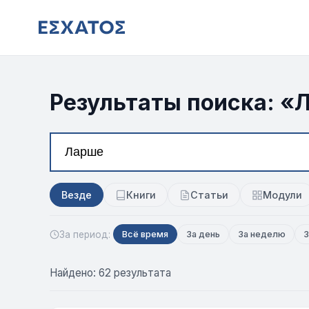
Результаты поиска: «
Везде
Книги
Статьи
Модули
За период:
Всё время
За день
За неделю
З
Найдено: 62 результата