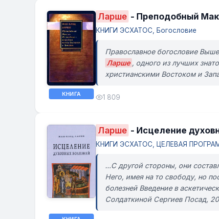
Ларше
- Преподобный Мак
КНИГИ ЭСХАТОС, Богословие
Православное богословие Вышед
Ларше
, одного из лучших зна
христианскими Востоком и Запа
КНИГА
1 809
Ларше
- Исцеление духов
КНИГИ ЭСХАТОС, ЦЕЛЕВАЯ ПРОГРАММ
...С другой стороны, они соста
Него, имея на то свободу, но п
болезней Введение в аскетическ
Солдаткиной Сергиев Посад, 20