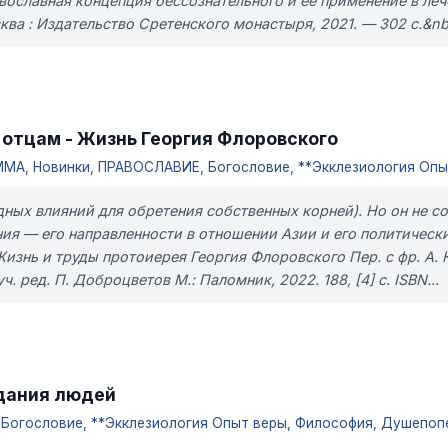
вославная концепция бессознательного и ее применение в леч
ва : Издательство Сретенского монастыря, 2021. — 302 с.&nbs
отцам - Жизнь Георгия Флоровского
А, Новинки, ПРАВОСЛАВИЕ, Богословие, **Экклезиология Опыт
адных влияний для обретения собственных корней). Но он не с
ия — его направленности в отношении Азии и его политическ
Жизнь и труды протоиерея Георгия Флоровского Пер. с фр. А. 
. ред. П. Доброцветов М.: Паломник, 2022. 188, [4] с. ISBN...
адания людей
огословие, **Экклезиология Опыт веры, Философия, Душепопе