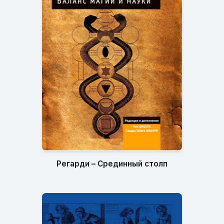
Регарди – Срединный столп