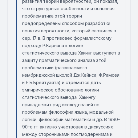
развития теории вероятностей, он показал,
что структурные особенности и основная
проблематика этой теории
предопределены способом разработки
понятия вероятности, который сложился в
сер. 17 в. В противовес формалистскому
подходу Р.Карнапа к логике
статистического вывода Хакинг выступает в
защиту прагматического анализа этой
проблематики (развиваемого
кембриджской школой Дж.Кейнса, Ф.Рамсея
и Р.Б.Брейтуэйта) и стремится дать
эмпирическое обоснование логики
статистического вывода. Хакингу
принадлежит ряд исследований по
проблемам философии языка, модальной
логики, философии математики и др. В 1980–
90-е гг. активно участвовал в дискуссиях
между сторонниками постмодернизма и