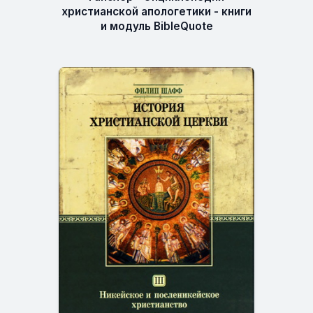
христианской апологетики - книги
и модуль BibleQuote