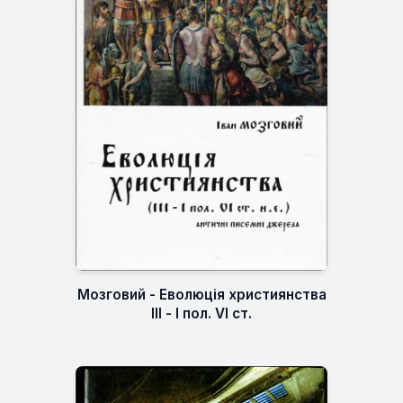
Мозговий - Еволюція християнства
III - І пол. VI ст.