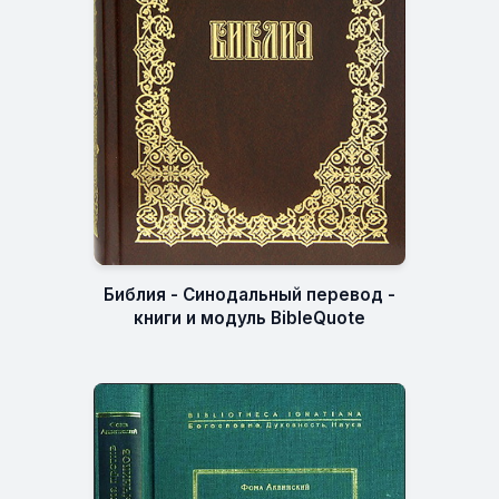
Библия - Синодальный перевод -
книги и модуль BibleQuote