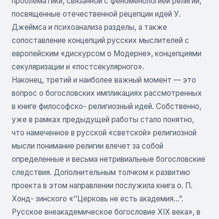
проблематики, связанной с феноменологией религии,
посвященные отечественной рецепции идей У.
Джеймса и психоанализа разделы, а также
сопоставление концепций русских мыслителей с
европейским «дискурсом о Модерне», концепциями
секуляризации и «постсекулярного».
Наконец, третий и наиболее важный момент — это
вопрос о богословских импликациях рассмотренных
в книге философско- религиозный идей. Собственно,
уже в рамках предыдущей работы стало понятно,
что намеченное в русской «светской» религиозной
мысли понимание религии влечет за собой
определенные и весьма нетривиальные богословские
следствия. Дополнительным толчком к развитию
проекта в этом направлении послужила книга о. П.
Хонд- зинского «’’Церковь не есть академия...”.
Русское внеакадемическое богословие XIX века», в