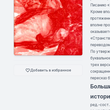
Писанию «
Кроме впол
протяженны
вполне про
оказывает
«Странству
переводом
По утверж
буквально
трех верси
Добавить в избранное
сокращенн
пересказ б
Больши
истори
ред.-сост.