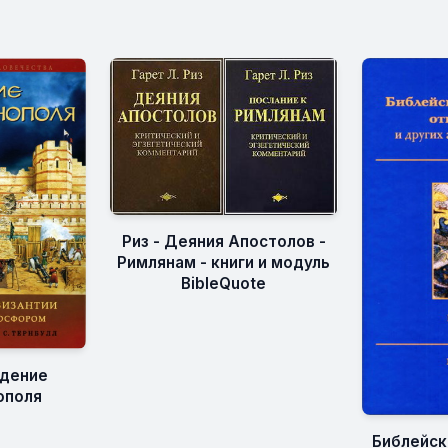
Риз - Деяния Апостолов -
Римлянам - книги и модуль
BibleQuote
адение
ополя
Библейск