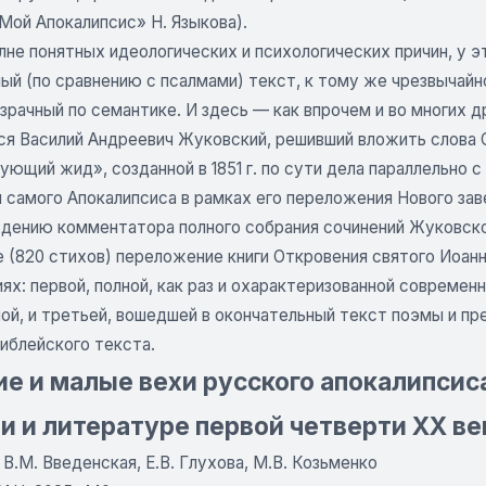
Мой Апокалипсис» Н. Языкова).
не понятных идеологических и психологических причин, у э
й (по сравнению с псалмами) текст, к тому же чрезвычайно
зрачный по семантике. И здесь — как впрочем и во многих 
ся Василий Андреевич Жуковский, решивший вложить слова 
ющий жид», созданной в 1851 г. по сути дела параллельно с
 самого Апокалипсиса в рамках его переложения Нового зав
дению комментатора полного собрания сочинений Жуковског
е (820 стихов) переложение книги Откровения святого Иоан
ях: первой, полной, как раз и охарактеризованной совреме
ой, и третьей, вошедшей в окончательный текст поэмы и п
иблейского текста.
е и малые вехи русского апокалипсиса
и и литературе первой четверти XX ве
 В.М. Введенская, Е.В. Глухова, М.В. Козьменко