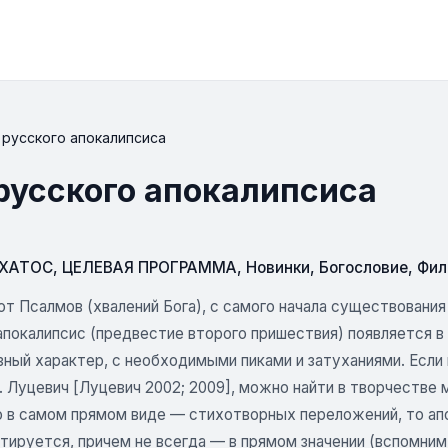
 русского апокалипсиса
русского апокалипсиса
СХАТОС
,
ЦЕЛЕВАЯ ПРОГРАММА
,
Новинки
,
Богословие
,
Фил
от Псалмов (хвалений Бога), с самого начала существовани
апокалипсис (предвестие второго пришествия) появляется в 
зный характер, с необходимыми пиками и затуханиями. Если
. Луцевич [Луцевич 2002; 2009], можно найти в творчестве 
о в самом прямом виде — стихотворных переложений, то апо
тируется, причем не всегда — в прямом значении (вспомним