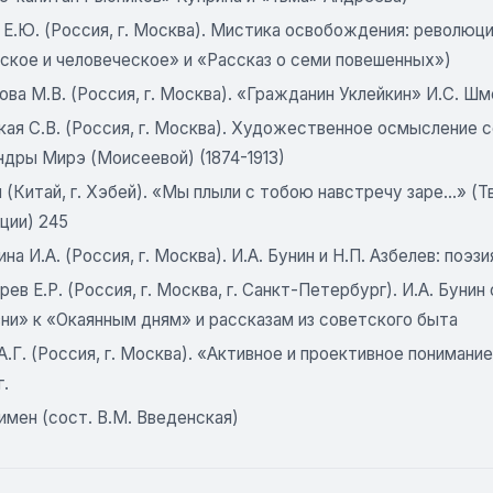
Е.Ю. (Россия, г. Москва). Мистика освобождения: революция
ское и человеческое» и «Рассказ о семи повешенных»)
ва М.В. (Россия, г. Москва). «Гражданин Уклейкин» И.С. Шм
кая С.В. (Россия, г. Москва). Художественное осмысление 
ндры Мирэ (Моисеевой) (1874-1913)
 (Китай, г. Хэбей). «Мы плыли с тобою навстречу заре...» 
ции) 245
на И.А. (Россия, г. Москва). И.А. Бунин и Н.П. Азбелев: поэз
ев Е.Р. (Россия, г. Москва, г. Санкт-Петербург). И.А. Буни
ни» к «Окаянным дням» и рассказам из советского быта
А.Г. (Россия, г. Москва). «Активное и проективное пониман
г.
имен (сост. В.М. Введенская)