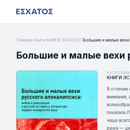
Главная
/
Книги
/
КНИГИ ЭСХАТОС
/
Большие и малые вехи
Большие и малые вехи 
КАТЕГОРИЯ
КНИГИ Э
В отличие 
внимания, 
волнообра
показала Л
чаще всег
реже — ци