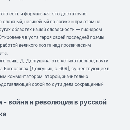
того есть и формальная: это достаточно
 сложный, нелинейный по логике и при этом не
других областях нашей словесности — пионером
Откровения в уста героя своей последней поэмы
 работой великого поэта над прозаическим
ета.
о свящ. Д. Долгушина, это «стихотворное, почти
на Богослова» [Долгушин, с. 609], существующее в
нным комментатором, второй, значительно
редставляющей собой по сути дела сокращенный
 - война и революция в русской
ка