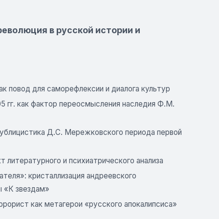
революция в русской истории и
как повод для саморефлексии и диалога культур
905 гг. как фактор переосмысления наследия Ф.М.
 публицистика Д.С. Мережковского периода первой
кт литературного и психиатрического анализа
тателя»: кристаллизация андреевского
ы «К звездам»
террорист как метагерои «русского апокалипсиса»