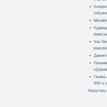
Кнорре 
(«Боже
Михайло
Кудриц
Алекса
Чэн Лян
револю
Двиняти
Пономар
«Дерев
Гачева 
1910-х г
Указатель 