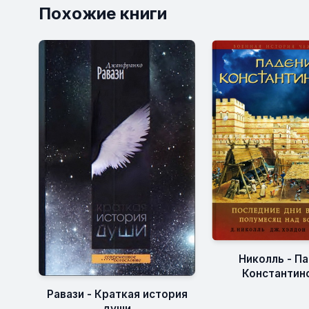
Похожие книги
Николль - П
Константин
Равази - Краткая история
души