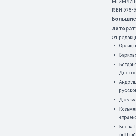
Μ: ИМЛИ РА
ISBN 978-
Большие 
литерат
От редакц
Орлицки
Барковс
Богдано
Достое
Андруще
русско
Джулиан
Козьмен
«праэк
Боева Г
(«Штаб