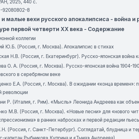
Н, 2025, 440 с.
5-92080802-8
и малые вехи русского апокалипсиса - война и 
уре первой четверти XX века - Содержание
ионной коллегии
й Ю.Б. (Россия, г. Москва). Апокалипсис в стихах
кая Н.В. (Россия, г. Екатеринбург). Русско-японская война 
ва О. А. (Россия, г. Москва). Русско-японская война 1904-1
вского в серебряном веке
нко Е.А. (Россия, г. Москва). В ожидании «конца времен»:
й революции
и Р. (Италия, г. Рим). «Мысль» Леонида Андреева как объе
ко М.В. (Россия, г. Москва). «Новые песни» для «нового чи
спрессионизма» в ранних набросках и первой редакции пьес
.Н. (Россия, г. Санкт-Петербург). Соглядатай, блудница и 
с-капитан Рыбников» Куприна и «Тьма» Андреева)