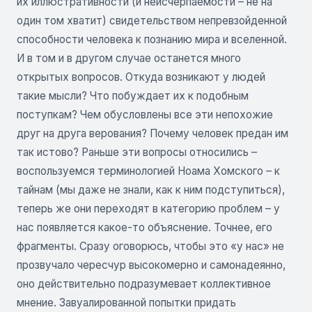
их иллюстративности (и неисчерпаемости – не на
один том хватит) свидетельством непревзойденной
способности человека к познанию мира и вселенной.
И в том и в другом случае останется много
открытых вопросов. Откуда возникают у людей
такие мысли? Что побуждает их к подобным
поступкам? Чем обусловлены все эти непохожие
друг на друга верования? Почему человек предан им
так истово? Раньше эти вопросы относились –
воспользуемся терминологией Ноама Хомского – к
тайнам (мы даже не знали, как к ним подступиться),
теперь же они переходят в категорию проблем – у
нас появляется какое-то объяснение. Точнее, его
фрагменты. Сразу оговорюсь, чтобы это «у нас» не
прозвучало чересчур высокомерно и самонадеянно,
оно действительно подразумевает коллективное
мнение. Завуалированной попытки придать