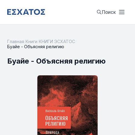
Поиск
Главная
/
Книги
/
КНИГИ ЭСХАТОС
/
Буайе - Объясняя религию
Буайе - Объясняя религию