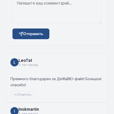
Отправить
LeoTat
L
5 лет назад
Премного благодарен за ДеЖаВЮ-файл! Большое
спасибо!
Ответить
Inokmartin
I
5 лет назад