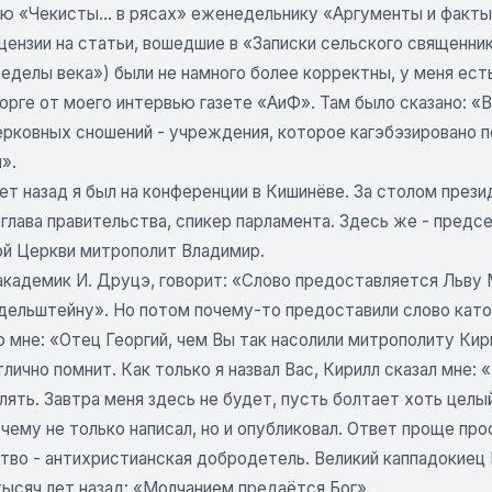
ю «Чекисты... в рясах» еженедельнику «Аргументы и факты» 
цензии на статьи, вошедшие в «Записки сельского священни
еделы века») были не намного более корректны, у меня есть
торге от моего интервью газете «АиФ». Там было сказано: 
ерковных сношений - учреждения, которое кагэбэзировано п
».
ет назад я был на конференции в Кишинёве. За столом прези
 глава правительства, спикер парламента. Здесь же - пред
й Церкви митрополит Владимир.
академик И. Друцэ, говорит: «Слово предоставляется Льву
дельштейну». Но потом почему-то предоставили слово като
 мне: «Отец Георгий, чем Вы так насолили митрополиту Кири
тлично помнит. Как только я назвал Вас, Кирилл сказал мне
ять. Завтра меня здесь не будет, пусть болтает хоть целы
чему не только написал, но и опубликовал. Ответ проще прос
тво - анти­христианская добродетель. Великий каппадокиец
тысяч лет назад: «Молчанием предаётся Бог».