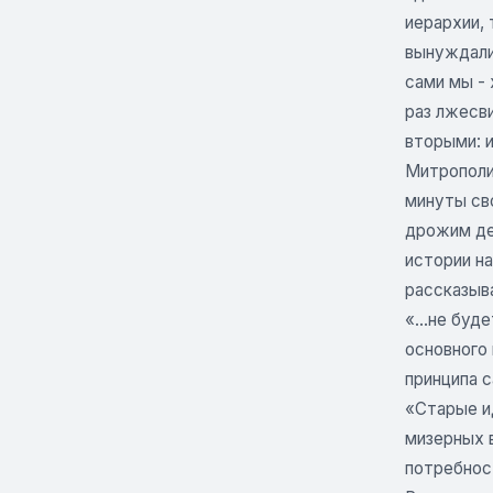
иерархии, 
вынуждали 
сами мы -
раз лжесв
вторыми: и
Митрополи
минуты сво
дрожим ден
истории на
рассказыв
«...не буд
основного 
принципа 
«Старые и
мизерных 
потребнос