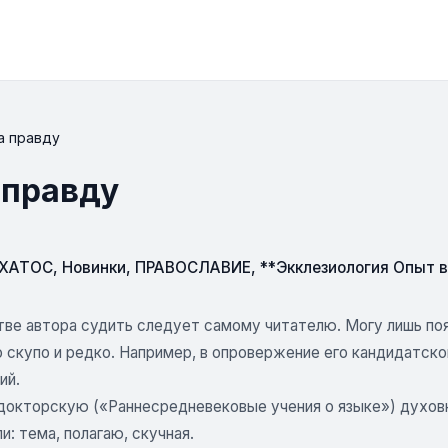
а правду
 правду
СХАТОС
,
Новинки
,
ПРАВОСЛАВИЕ
,
**Экклезиология Опыт 
тве автора судить следует самому читателю. Могу лишь поя
о скупо и редко. Например, в опровержение его кандидатско
ий.
докторскую («Раннесредневековые учения о языке») духовни
и: тема, полагаю, скучная.