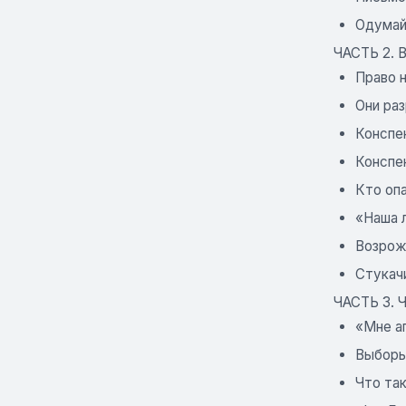
Одумай
ЧАСТЬ 2.
Право 
Они ра
Конспе
Конспе
Кто опа
«Наша л
Возрож
Стукач
ЧАСТЬ 3.
«Мне аг
Выборы 
Что так