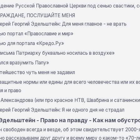
дение Русской Православной Церкви под сенью свастики, с
 ГРАЖДАНЕ, ПОСЛУШАЙТЕ МЕНЯ
рей Георгий Эдельштейн: Для меня главное - не врать
ью портал «Православие и мир»
ью для портала «Кредо.Ру»
письма Патриарху буквально носилась в воздухе»
ался вразумить Папу»
тейшество чуть меня не задавил
защитные нормы или едины для всего человечества или их 
я и право
Александрова (или про красное НТВ, Швабрина и сатанинс­к
рей Георгий Эдельштейн: Я ни одного дня не страдал
Эдельштейн - Право на правду - Как нам обуст
н свободен всегда и везде, об этом свидетельствует 2000-
но рассказываем друг другу и всему миру о каком-то «70-л