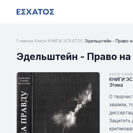
Главная
/
Книги
/
КНИГИ ЭСХАТОС
/
Эдельштейн - Право н
Эдельштейн - Право на
КАТЕГОРИЯ
КНИГИ Э
Этика
О творчес
хвалили, т
диссертац
Защитить 
критиковал