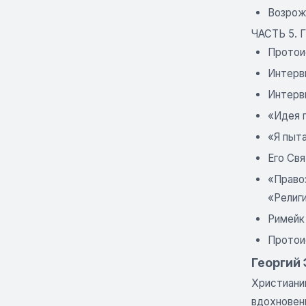
Возрож
ЧАСТЬ 5.
Протоие
Интерв
Интерв
«Идея 
«Я пыт
Его Свя
«Право
«Религи
Римейк 
Протоие
Георгий 
Христиани
вдохновен