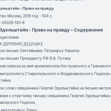
дельштейн - Право на правду
во Москва, 2016 год - 504 с.
5-00028-133-8
 Эдельштейн - Право на правду – Содержание
едисловия
 НА ДЕРЕВНЮ ДЕДУШКЕ
ое письмо Святейшему Патриарху Кириллу
ое письмо Президенту РФ В.В. Путину
ная записка на имя архиепископа Костромского и Галичеког
 митрополита Ставропольского и Владикавказского Гедеона
тейна
ое слово священника Георгия Эдельштейна на письмо митро­
ение к ответному письму священника Георгия Эдельштейна 
авказского Гедеона
 митрополиту Лавру