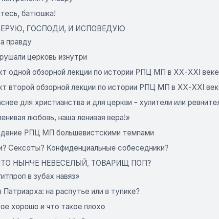
тесь, батюшка!
 ВЕРУЮ, ГОСПОДИ, И ИСПОВЕДУЮ
на правду
зрушали церковь изнутри
кт одной обзорной лекции по истории РПЦ МП в ХХ-ХХІ веке
кт второй обзорной лекции по истории РПЦ МП в ХХ-ХХІ век
снее для христианства и для церкви - хулители или рев­ните
енивая любовь, наша ленивая вера!»
дение РПЦ МП большевистскими темпами
и? Сексоты? Конфиденциальные собеседники?
 ЧТО НЫНЧЕ НЕВЕСЕЛЫЙ, ТОВАРИЩ ПОП?
итпроп в зубах навяз»
Патриарха: на распутье или в тупике?
ое хорошо и что такое плохо