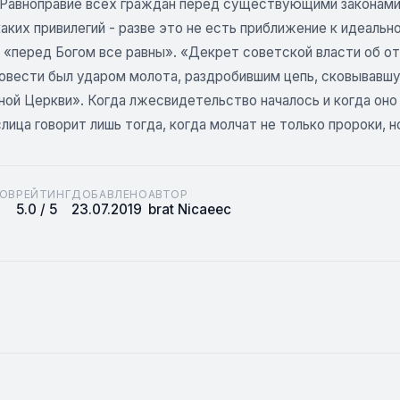
«Равноправие всех граждан перед существующими законами,
каких привилегий - разве это не есть приближение к идеал
 «перед Богом все равны». «Декрет советской власти об от
овести был ударом молота, раздробившим цепь, сковывавш
ой Церкви». Когда лжесвидетельство началось и когда оно 
лица говорит лишь тогда, когда молчат не только пророки, 
ОВ
РЕЙТИНГ
ДОБАВЛЕНО
АВТОР
5.0 / 5
23.07.2019
brat Nicaeec