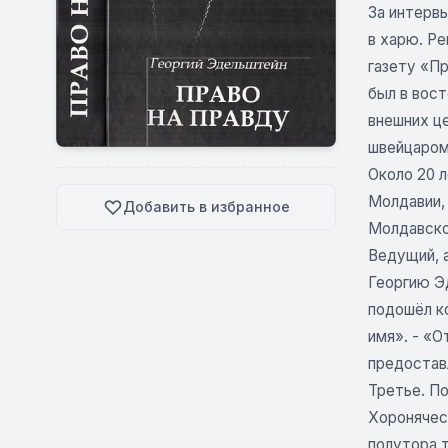
За интервь
в харю. Ре
газету «Пр
был в вос
внешних ц
швейцаром
Около 20 л
Молдавии,
Добавить в избранное
Молдавско
Ведущий, 
Георгию Э
подошёл ко
имя». - «О
предоставл
Третье. По
Хоронячес
полутора 