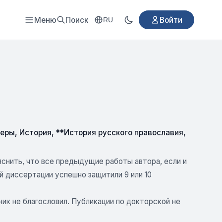
Меню
Поиск
Войти
RU
веры
,
История
,
**История русского православия
,
снить, что все предыдущие работы автора, если и
й диссертации успешно защитили 9 или 10
к не благословил. Публикации по докторской не