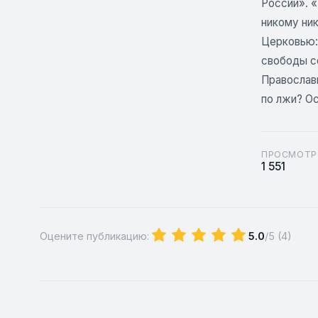
России». 
никому ни
Церковью:
свободы с
Православн
по лжи? Ос
ПРОСМОТР
1 551
Оцените публикацию:
5.0
/5 (
4
)