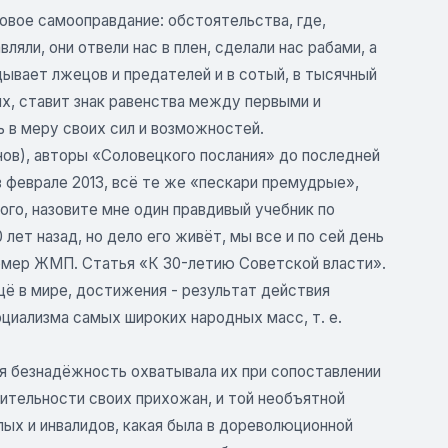
ковое самооправдание: обстоятельства, где,
ли, они отвели нас в плен, сделали нас рабами, а
ывает лжецов и предателей и в сотый, в тысячный
х, ставит знак равенства между первыми и
вь в меру своих сил и возможностей.
ов), авторы «Соловецкого послания» до последней
 феврале 2013, всё те же «пескари премудрые»,
ого, назовите мне один правдивый учебник по
лет назад, но дело его живёт, мы все и по сей день
номер ЖМП. Статья «К 30-летию Советской власти».
ещё в мире, достижения - результат действия
оциализма самых широких народных масс, т. е.
я безнадёжность охватывала их при сопоставлении
ительности своих прихожан, и той необъятной
ых и инвалидов, какая была в дореволюционной