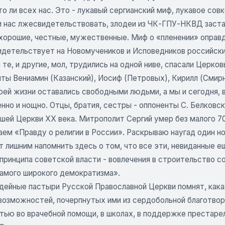
то ли всех нас. Это - лукавый сергианский миф, лукавое сов
нас лжесвидетельствовать, злодеи из ЧК-ГПУ-НКВД заставля
 хорошие, честные, мужественные. Миф о «пленении» оправд
идетельствует на Новомучеников и Исповедников российски
 те, и другие, мол, трудились на одной ниве, спасали Церко
ты Вениамин (Казанский), Иосиф (Петровых), Кирилл (Смирн
ей жизни оставались свободными людьми, а мы и сегодня, в
но и нощно. Отцы, братия, сестры - оппоненты С. Белковск
шей Церкви XX века. Митрополит Сергий умер без малого 70 
аем «Правду о религии в России». Раскрываю наугад один 
ет лишним напомнить здесь о том, что все эти, невиданные 
принципа советской власти - вовлечения в строительство с
самого широкого демократизма».
дейные пастыри Русской Православной Церкви помнят, кака
возможностей, почерпнутых ими из сердобольной благотвор
тью во врачебной помощи, в школах, в поддержке престарел