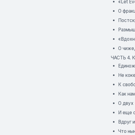
«Let Ev
О фрак
Постск
Размыш
«Вдохн
О чиже,
ЧАСТЬ 4.
Единож
Не кок
К свобо
Как на
О двух
И еще о
Вдруг и
Что нын