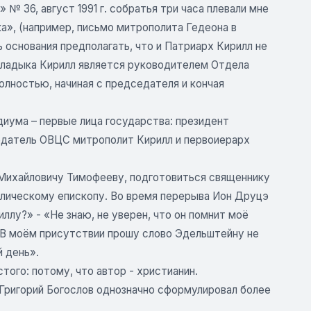
№ 36, август 1991 г. собратья три часа плевали мне
ка», (например, письмо митрополита Гедеона в
 основания предполагать, что и Патриарх Кирилл не
«Владыка Кирилл является руководителем Отдела
олностью, начиная с председателя и кончая
диума – первые лица государства: президент
седатель ОВЦС митрополит Кирилл и первоиерарх
 Михайловичу Тимофееву, подготовиться священнику
лическому епископу. Во время перерыва Ион Друцэ
ллу?» - «Не знаю, не уверен, что он помнит моё
: «В моём присутствии прошу слово Эдельштейну не
й день».
того: потому, что автор - христианин.
 Григорий Богослов однозначно сформулировал более