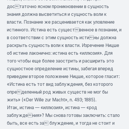
достаточно ясном проникновении в сущность
знания должна высветиться и сущность воли к
власти. Познание же расценивается как уловление
истинного. Истина есть существенное в познании, и
в соответствии с этим сущность истины должна
раскрыть сущность воли к власти. Изречение Ницше
об истине лаконично: истина есть «иллюзия». Для
того чтобы еще более заострить и расширить это
сущностное определение истины, забегая вперед
приведем второе положение Ницше, которое гласит:
«Истина есть тот вид заблуждения, без которого
определенный род живых существ не мог бы
жить» («Der Wille zur Macht», n. 493; 1885).
Итак, истина — «иллюзия», истина — «род
заблуждения»? Мы снова готовы заключить: стало
быть, все есть за блуждение, и тогда не стоит и