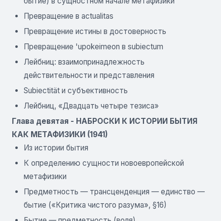
бытие) в сущностном начале метафизики
Превращение в actualitas
Превращение истины в достоверность
Превращение 'upokeimeon в subiectum
Лейбниц: взаимопринадлежность
действительности и представления
Subiectität и субъективность
Лейбниц, «Двадцать четыре тезиса»
Глава девятая - НАБРОСКИ К ИСТОРИИ БЫТИЯ
КАК МЕТАФИЗИКИ (1941)
Из истории бытия
К определению сущности новоевропейской
метафизики
Предметность — трансценденция — единство —
бытие («Критика чистого разума», §16)
Бытие — предметность (воля)