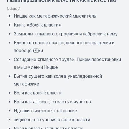
Глава первая ВОЛЯ К ВЛАСТИ КАК ИСКУССТВО
[collapse]
Ницше как метафизический мыслитель
Книга «Воля к власти»
Замыслы «главного строения» и наброски к нему
Единство воли к власти, вечного возвращения и
переоценки
Созидание «главного труда». Прием перестановки
в мышлении Ницше
Бытие сущего как воля в унаследованной
метафизике
Воля как воля к власти
Воля как аффект, страсть и чувство
Идеалистическое толкование
ницшевского учения о воле к власти
Воля и власть. Сущность власти