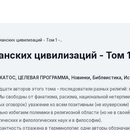
нских цивилизаций - Том 1 -...
нских цивилизаций - Том 1 
СХАТОС
,
ЦЕЛЕВАЯ ПРОГРАММА
,
Новинки
,
Библеистика
,
Ис
цати авторов этого тома - последователи разных религий: 
Мы свободны от фанатизма, расизма, национальной нетерп
вых оговорок) уважение ко всем позитивным (не изуверским
ьно избегаем полемики в религиозной области (но не в сво
ических и филологических наук и в философии).
антность отражена в терминологии: одни авторы обозначают 