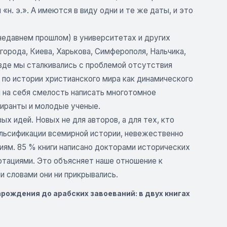
 «н. э.». А имеются в виду одни и те же даты, и это
недавнем прошлом) в университетах и других
орода, Киева, Харькова, Симферополя, Нальчика,
езде мы сталкивались с проблемой отсутствия
 по истории христианского мира как динамического
и на себя смелость написать многотомное
пиранты и молодые ученые.
ых идей. Новых не для авторов, а для тех, кто
альсификации всемирной истории, невежественно
иям. 85 % книги написано докторами исторических
ртациями. Это объясняет наше отношение к
 словами они ни прикрывались.
арождения до арабских завоеваний: в двух книгах