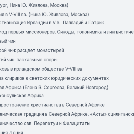
ург, Нина Ю. Живлова, Москва)
я в V-VIII вв. (Нина Ю. Живлова, Москва)
тианизация Ирландии в V в.: Палладий и Патрик
иод первых миссионеров. Синоды, топонимика и лингвистич
вый чин
рой чин: расцвет монастырей
ий чин: пасхальные споры
овь в ирландском обществе V-VIII вв
ва клириков в светских юридических документах
я Африка (Елена В. Сергеева, Великий Новгород)
консульская Африка
пространение христианства в Северной Африке
еническая традиция в Северной Африке. «Акты» сцилитанск
еничество свв. Перепетуи и Фелицитаты
ения Деция