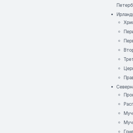
Петерб
Ирланди
Хрис
Пер
Пер
Вто
Трет
Церк
Пра
Северна
Про
Рас
Муч
Муч
Гон