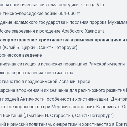
вая политическая система середины - конца VI в
антийско-персидские войны 604-630 гг
дение исламского государства и послания пророка Мухамм
бские завоевания и рождение Арабского Халифата
Распространение христианства в римских провинциях 
я (Юлий Б. Циркин, Санкт-Петербург)
орическое введение
гиозная ситуация в испанских провинциях Римской империи
ало распространения христианства
стианство в позднеримской Испании. Ереси
арские вторжения и их значение для религиозного развития
 в поздней Античности: особенности христианизации (Дмитр
нкское королевство при Меровингах и ранних Каролингах. О
я Британия (Дмитрий Н. Старостин, Санкт-Петербург)
ий и римский политеизм, синкретизм и христианство в Британи