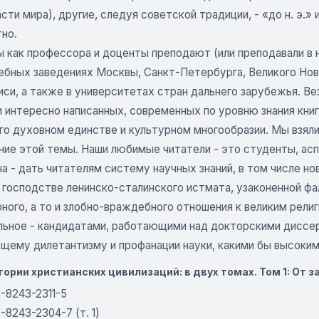
сти мира), другие, следуя советской традиции, - «до н. э.» и
но.
ы как профессора и доценты преподают (или преподавали в 
ебных заведениях Москвы, Санкт-Петербурга, Великого Новг
иси, а также в университетах стран дальнего зарубежья. В
 интересно написанных, современных по уровню знания книг
его духовном единстве и культурном многообразии. Мы взял
ние этой темы. Наши любимые читатели - это студенты, ас
а - дать читателям систему научных знаний, в том числе нов
и господстве ленинско-сталинского истмата, узаконенной ф
ого, а то и злобно-враждебного отношения к великим религ
альное - кандидатами, работающими над докторскими диссе
щему дилетантизму и профанации науки, какими бы высокими
ории христианских цивилизаций: в двух томах. Том 1: От з
-8243-2311-5
-8243-2304-7 (т. 1)