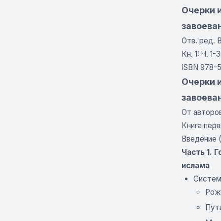
Очерки и
завоеван
Отв. ред. 
Кн. 1: Ч. 1
ISBN 978-
Очерки и
завоеван
От авторо
Книга перв
Введение 
Часть 1. 
ислама
Система
Рож
Пут