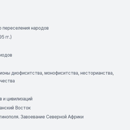
ого переселения народов
5 гг.)
риодов
Регионы диофиситства, монофиситства, несторианства,
рчества
 и цивилизаций
ианский Восток
инополя. Завоевание Северной Африки