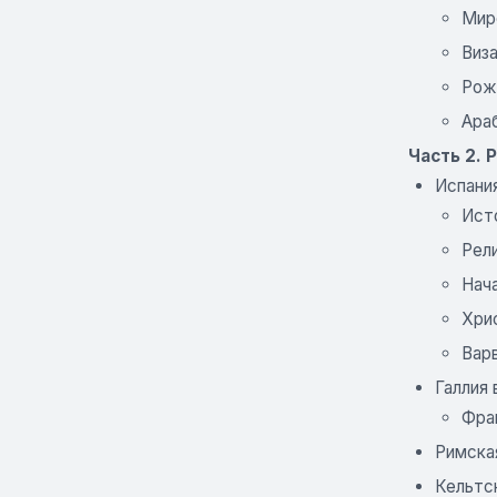
Миро
Виз
Рож
Ара
Часть 2. 
Испани
Ист
Рели
Нач
Хри
Варв
Галлия
Фра
Римска
Кельтск