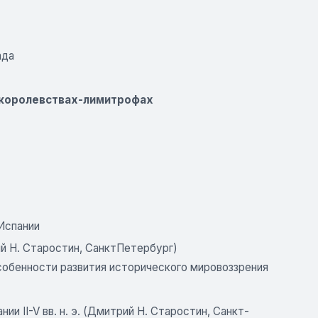
ада
и королевствах-лимитрофах
 Испании
ий Н. Старостин, СанктПетербург)
собенности развития исторического мировоззрения
и II-V вв. н. э. (Дмитрий Н. Старостин, Санкт-