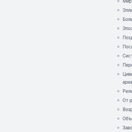
Мир
Элл
Бол
Эпох
Позд
Посл
Сист
Пере
Циви
ари
Рели
От 
Воз
Объ
Зав