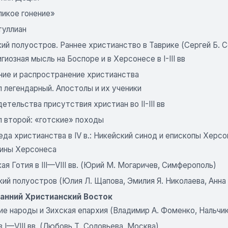
ликое гонение»
туллиан
й полуостров. Раннее христианство в Таврике (Сергей Б. С
гиозная мысль на Боспоре и в Херсонесе в I-III вв
ние и распространение христианства
 легендарный. Апостолы и их ученики
етельства присутствия христиан во II-III вв
п второй: «готские» походы
да христианства в IV в.: Никейский синод и епископы Херс
ины Херсонеса
я Готия в III—VIII вв. (Юрий М. Могаричев, Симферополь)
ий полуостров (Юлия Л. Щапова, Эмилия Я. Николаева, Анна
Ранний Христианский Восток
е народы и Зихская епархия (Владимир А. Фоменко, Нальчик
в I—VIII вв. (Любовь Т. Соловьева, Москва)