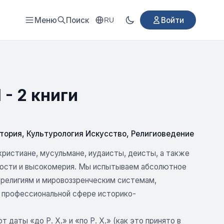
Меню
Поиск
Войти
RU
- 2 книги
тория
,
Культурология Искусство
,
Религиоведение
христиане, мусульмане, иудаисты, деисты, а также
имости и высокомерия. Мы испытываем абсолютное
) религиям и мировоззренческим системам,
ей профессиональной сфере историко-
даты «до Р. X.» и «по Р. X.» (как это принято в