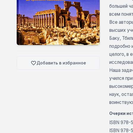
большей ча
всем понят
Все автор
высших уч
Баку, Тбил
подробно и
целого, в 
исследова
Добавить в избранное
Наша задач
учился пр
высокомерн
наук, ост
воинствую
Очерки ист
ISBN 978-5
ISBN 978-5