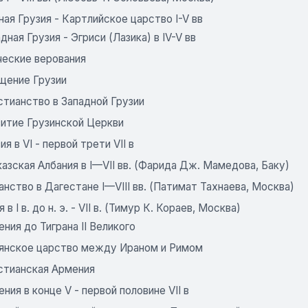
ая Грузия - Картлийское царство I-V вв
дная Грузия - Эгриси (Лазика) в IV-V вв
ческие верования
щение Грузии
стианство в Западной Грузии
витие Грузинской Церкви
ия в VI - первой трети VII в
азская Албания в I—VII вв. (Фарида Дж. Мамедова, Баку)
нство в Дагестане I—VIII вв. (Патимат Тахнаева, Москва)
в I в. до н. э. - VII в. (Тимур К. Кораев, Москва)
ния до Тиграна II Великого
янское царство между Ираном и Римом
стианская Армения
ния в конце V - первой половине VII в