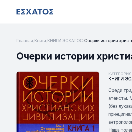
Главная
/
Книги
/
КНИГИ ЭСХАТОС
/
Очерки истории христиа
Очерки истории христиа
КАТЕГОРИЯ
КНИГИ Э
Среди трид
атеисты. 
(без лука
принципиал
антрополог
Наша толер