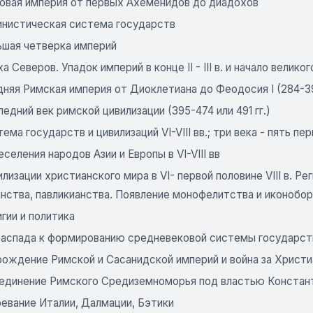
овая империя от первых Ахеменидов до диадохов
инистическая система государств
ьшая четверка империй
а Северов. Упадок империй в конце II - III в. и начало велик
няя Римская империя от Диоклетиана до Феодосия I (284-39
едний век римской цивилизации (395-474 или 491 гг.)
ема государств и цивилизаций VI-VIII вв.; три века - пять пе
селения народов Азии и Европы в VI-VIII вв
лизации христианского мира в VI- первой половине VIII в. 
анства, павликианства. Появление монофелитства и иконобо
гии и политика
распада к формированию средневековой системы государств
рождение Римской и Сасанидской империй и война за Христ
единение Римского Средиземноморья под властью Констант
оевание Италии, Далмации, Бэтики