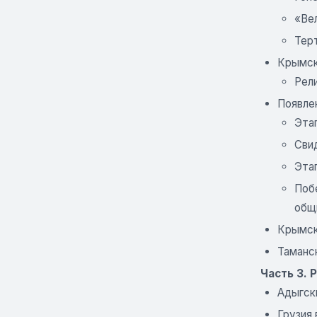
«Ве
Тер
Крымски
Рели
Появле
Этап
Свид
Эта
Побе
общ
Крымска
Таманск
Часть 3. 
Адыгски
Грузия 