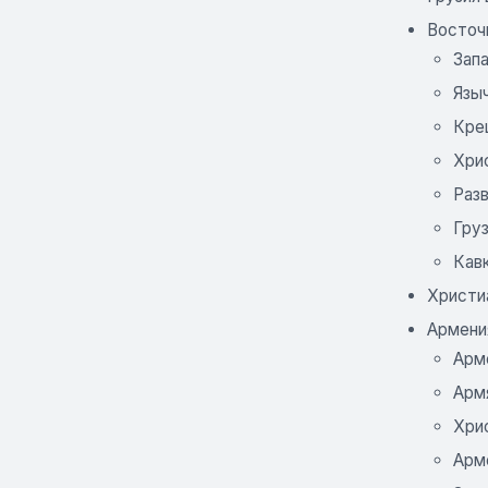
Восточн
Запа
Язы
Кре
Хри
Раз
Груз
Кавк
Христиа
Армения 
Арме
Арм
Хри
Арме