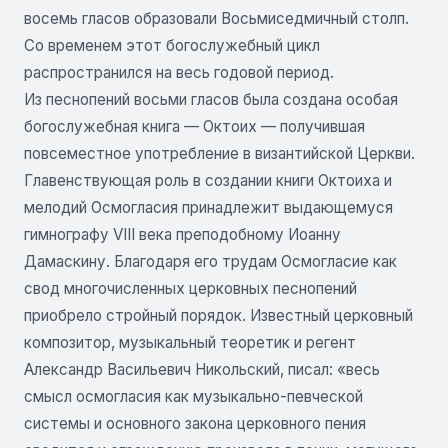
восемь гласов образовали Восьмиседмичный столп.
Со временем этот богослужебный цикл
распространился на весь годовой период.
Из песнопений восьми гласов была создана особая
богослужебная книга — Октоих — получившая
повсеместное употребление в византийской Церкви.
Главенствующая роль в создании книги Октоиха и
мелодий Осмогласия принадлежит выдающемуся
гимнографу VIII века преподобному Иоанну
Дамаскину. Благодаря его трудам Осмогласие как
свод многочисленных церковных песнопений
приобрело стройный порядок. Известный церковный
композитор, музыкальный теоретик и регент
Александр Васильевич Никольский, писал: «весь
смысл осмогласия как музыкально-певческой
системы и основного закона церковного пения