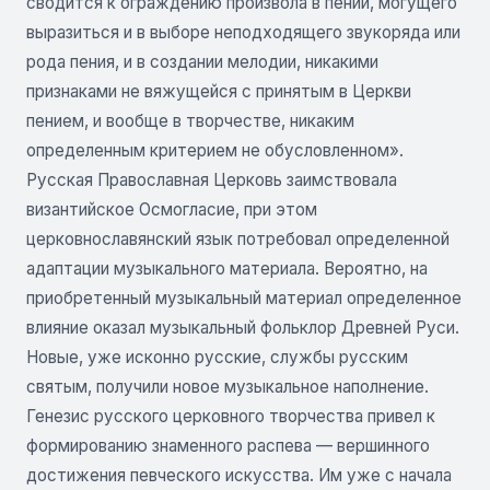
сводится к ограждению произвола в пении, могущего
выразиться и в выборе неподходящего звукоряда или
рода пения, и в создании мелодии, никакими
признаками не вяжущейся с принятым в Церкви
пением, и вообще в творчестве, никаким
определенным критерием не обусловленном».
Русская Православная Церковь заимствовала
византийское Осмогласие, при этом
церковнославянский язык потребовал определенной
адаптации музыкального материала. Вероятно, на
приобретенный музыкальный материал определенное
влияние оказал музыкальный фольклор Древней Руси.
Новые, уже исконно русские, службы русским
святым, получили новое музыкальное наполнение.
Генезис русского церковного творчества привел к
формированию знаменного распева — вершинного
достижения певческого искусства. Им уже с начала