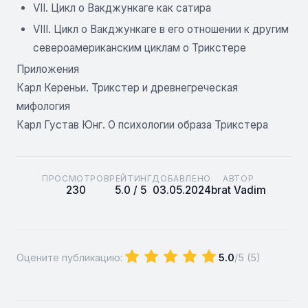
VII. Цикл о Вакджункаге как сатира
VIII. Цикл о Вакджункаге в его отношении к другим
североамериканским циклам о Трикстере
Приложения
Карл Кереньи. Трикстер и древнегреческая
мифология
Карл Густав Юнг. О психологии образа Трикстера
ПРОСМОТРОВ
РЕЙТИНГ
ДОБАВЛЕНО
АВТОР
230
5.0 / 5
03.05.2024
brat Vadim
Оцените публикацию:
5.0
/5 (
5
)