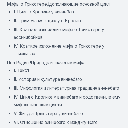
Мифы о Трикстере,!дополняющие основной цикл
I. Цикл о Кролике у виннебаго
II. Примечания к циклу о Кролике
III. Краткое изложение мифа о Трикстере у
ассинибойнов
IV. Краткое изложение мифа о Трикстере у
тлинкитов
Пол Радин.!Природа и значение мифа
I. Текст
II. История и культура виннебаго
III. Мифология и литературная традиция виннебаго
IV. Цикл о Кролике у виннебаго и родственные ему
мифологические циклы
V. Фигура Трикстера у виннебаго
VI. Отношение виннебаго к Вакджункаге