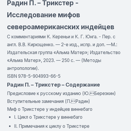
Радин П. – Трикстер -
Исследование мифов
североамериканских индейцев
С комментариями К. Кереньи и К. Г. Юнга. - Пер. с
англ. В.В. Кирющенко. — 2-е изд., испр. и доп. —М.:
Издательская группа «Альма Матер»; Издательство
«Альма Матер», 2023. — 250 с. — (Методы
антропологии).
ISBN 978-5-904993-66-5
Радин П. – Трикстер – Содержание
Предисловие к русскому изданию (Ю.Березкин)
Вступительные замечания (П.Радин)
Миф о Трикстере у индейцев виннебаго
I. Цикл о Трикстере у виннебаго
II. Примечания к циклу о Трикстере