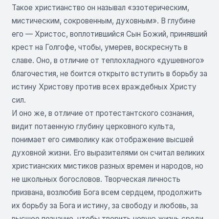
Такое христианство он называл «эзотерическим,
мистическим, сокровенным, духовным». В глубине
его — Христос, воплотившийся Сын Божий, принявший
крест на Голгофе, чтобы, умерев, воскреснуть в
славе. Оно, в отличие от теплохладного «душевного»
благочестия, не боится открыто вступить в борьбу за
истину Христову против всех враждебных Христу
сил.
И оно же, в отличие от протестантского сознания,
видит потаенную глубину церковного культа,
понимает его символику как отображение высшей
духовной жизни. Его выразителями он считал великих
христианских мистиков разных времен и народов, но
не школьных богословов. Творческая личность
призвана, возлюбив Бога всем сердцем, продолжить
их борьбу за Бога и истину, за свободу и любовь, за
высшее познание, чтобы творить новую жизнь среди