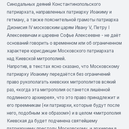
Синодальных деяний Константинопольского
патриархата, направленных патриарху Иоакиму и
гетману, а также пояснительной грамоты патриарха
Дионисия IV московским царям Ивану V, Петру I
Алексеевичам и царевне Софье Алексеевне - не даёт
оснований говорить о временном или об ограниченном
характере юрисдикции Московского патриархата
над Киевской митрополией.
Напротив, в текстах ясно сказано, что Московскому
патриарху Иоакиму передаётся без ограничений
право рукополагать киевских митрополитов всякий
раз, «когда эта митрополия останется лишённой
подлинного архиерея», что это право принадлежит и
его преемникам («и патриархи, которые будут после
него, подобным же образом») и в целом «митрополия
Киевская да будет подчинена святейшему
патриаршему престолу Московскому, и архиереи в