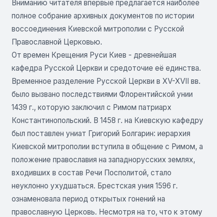
Вниманию читателя впервые предлагается наиболее
полное собрание архивных документов по истории
воссоединения Киевской митрополии с Русской
Православной Церковью.
От времен Крещения Руси Киев - древнейшая
кафедра Русской Церкви и средоточие её единства.
Временное разделение Русской Церкви в XV-XVII вв.
было вызвано последствиями Флорентийской унии
1439 г., которую заключил с Римом патриарх
Константинопольский. В 1458 г. на Киевскую кафедру
был поставлен униат Григорий Болгарин: иерархия
Киевской митрополии вступила в общение с Римом, а
положение православия на западнорусских землях,
входивших в состав Речи Посполитой, стало
неуклонно ухудшаться. Брестская уния 1596 г.
ознаменовала период открытых гонений на
православную Церковь. Несмотря на то, что к этому