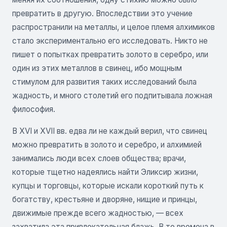
превратить в другую. Впоследствии это учение
распространили на металлы, и целое племя алхимиков
стало экспериментально его исследовать. Никто не
пишет о попытках превратить золото в серебро, или
один из этих металлов в свинец, ибо мощным
стимулом для развития таких исследований была
жадность, и много столетий его подпитывала ложная
философия.
В XVI и XVII вв. едва ли не каждый верил, что свинец
можно превратить в золото и серебро, и алхимией
занимались люди всех слоев общества; врачи,
которые тщетно надеялись найти Эликсир жизни,
купцы и торговцы, которые искали короткий путь к
богатству, крестьяне и дворяне, нищие и принцы,
движимые прежде всего жадностью, — всех
захватила эта привлекательная блажь. В те времена в