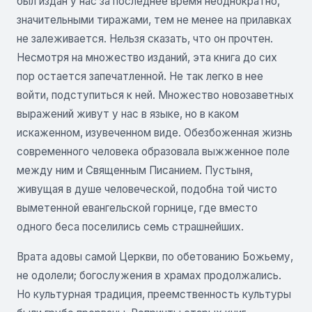
был издан у нас за последнее время неоднократно,
значительными тиражами, тем не менее на прилавках
не залеживается. Нельзя сказать, что он прочтен.
Несмотря на множество изданий, эта книга до сих
пор остается запечатленной. Не так легко в нее
войти, подступиться к ней. Множество новозаветных
выражений живут у нас в языке, но в каком
искаженном, изувеченном виде. Обезбоженная жизнь
современного человека образовала выжженное поле
между ним и Священным Писанием. Пустыня,
живущая в душе человеческой, подобна той чисто
выметенной евангельской горнице, где вместо
одного беса поселились семь страшнейших.
Врата адовы самой Церкви, по обетованию Божьему,
не одолели; богослужения в храмах продолжались.
Но культурная традиция, преемственность культуры