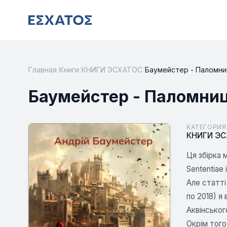
Главная
/
Книги
/
КНИГИ ЭСХАТОС
/
Баумейстер - Паломни
Баумейстер - Паломниц
КАТЕГОРИЯ
КНИГИ Э
Ця збірка 
Sententiae
Але статті
по 2018) я
Аквінськог
Окрім того