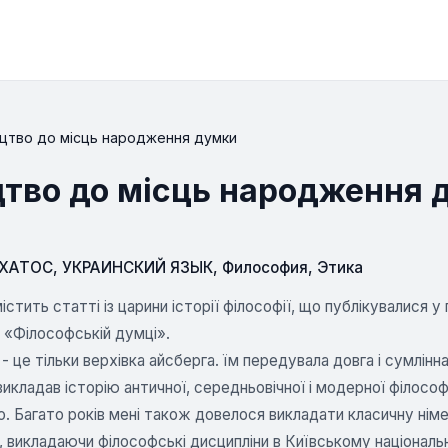
цтво до місць народження думки
тво до місць народження 
СХАТОС
,
УКРАИНСКИЙ ЯЗЫК
,
Философия
,
Этика
містить статті із царини історії філософії, що публікувалися
 і «Філософській думці».
 - це тільки верхівка айсберга. їм передувала довга і сумлінна
 викладав історію античної, середньовічної і модерної філософі
о. Багато років мені також довелося викладати класичну нім
, викладаючи філософські дисципліни в Київському національ