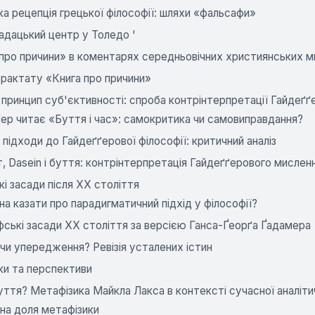
а рецепція грецької філософії: шляхи «фальсафи»
адацький центр у Толедо '
про причини» в коментарях середньовічних християнських м
трактату «Книга про причини»
і принцип суб'єктивності: спроба контрінтерпретації Гайдеґґ
ер читає «Буття і час»: самокритика чи самовиправдання?
 підходи до Гайдеґґерової філософії: критичний аналіз
, Dasein і буття: контрінтерпретація Гайдеґґерового мислен
і засади після XX століття
а казати про парадигматичний підхід у філософії?
ські засади XX століття за версією Ганса-Ґеорґа Ґадамера
чи упередження? Ревізія усталених істин
ки та перспективи
ття? Метафізика Майкла Лакса в контексті сучасної аналітич
на доля метафізики