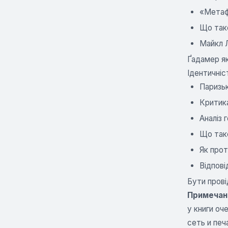
«Метафі
Що так
Майкл Л
Ґадамер як
Ідентичніс
Паризьк
Критик
Аналіз 
Що таке
Як прот
Відпові
Бути прові
Примечани
у книги оч
сеть и печ