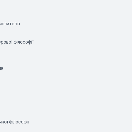
ислителів
ерової філософії
ня
ної філософії