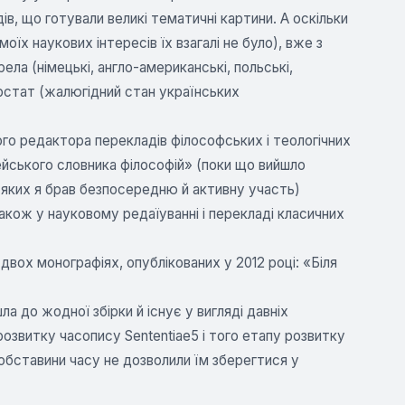
ів, що готували великі тематичні картини. А оскільки
оїх наукових інтересів їх взагалі не було), вже з
ла (німецькі, англо-американські, польські,
верстат (жалюгідний стан українських
го редактора перекладів філософських і теологічних
йського словника філософій» (поки що вийшло
(в яких я брав безпосередню й активну участь)
також у науковому редаїуванні і перекладі класичних
двох монографіях, опублікованих у 2012 році: «Біля
 до жодної збірки й існує у вигляді давніх
розвитку часопису Sententiae5 і того етапу розвитку
е обставини часу не дозволили їм зберегтися у