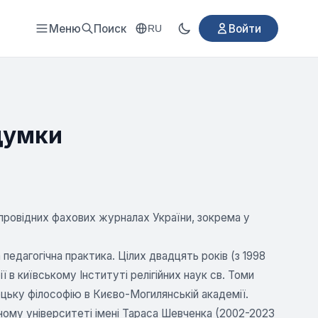
Меню
Поиск
Войти
RU
думки
 у провідних фахових журналах України, зокрема у
 педагогічна практика. Цілих двадцять років (з 1998
ї в київському Інституті релігійних наук св. Томи
ецьку філософію в Києво-Могилянській академії.
ному університеті імені Тараса Шевченка (2002-2023