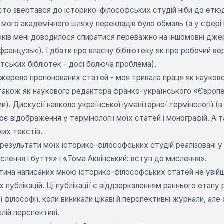
асто звертався до історико-філософських студій ніби до етюд
 мого академічного шляху перекладів було обмаль (а у сфері м
ків мені доводилося спиратися переважно на іншомовні джере
 і французькі). І дбати про власну бібліотеку як про робочий 
тських бібліотек - досі болюча проблема).
ерело пропонованих статей - моя тривала праця як науково
 також як наукового редактора франко-українського «Європе
и). Дискусії навколо української іуманітарної термінології 
оє відображення у термінології моїх статей і монографій. А 
их текстів.
результати моїх історико-філософських студій реалізовані у 
лення і буття» і «Тома Аквінський: вступ до мислення».
тина написаних мною історико-філософських статей не увійшла
 публікацій. Ці публікації є віддзеркаленням раннього етапу 
ї філософії, коли виникали цікаві й перспективні журнали, ал
лій перспективі.