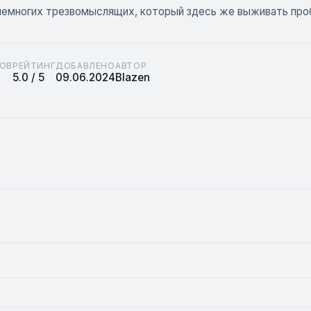
 немногих трезвомыслящих, который здесь же выживать проб
ОВ
РЕЙТИНГ
ДОБАВЛЕНО
АВТОР
5.0 / 5
09.06.2024
Blazen