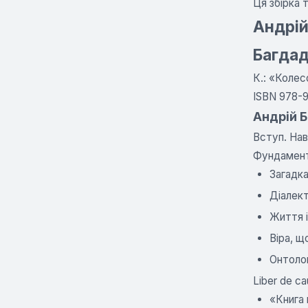
Ця збірка 
Андрій
Багдад
К.: «Колес
ISBN 978-9
Андрій 
Вступ. Нав
Фундамент
Загадка
Діалект
Життя і
Віра, щ
Онтолог
Liber de c
«Книга 