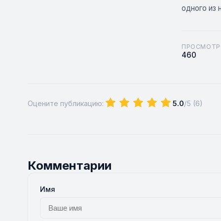
одного из
ПРОСМОТР
460
Оцените публикацию:
5.0
/5 (
6
)
Комментарии
Имя