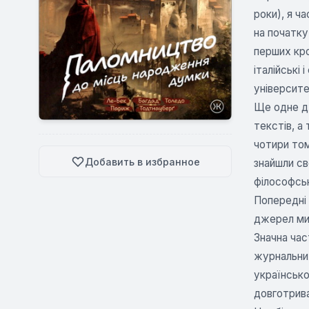
роки), я ч
на початку
перших кро
італійські
університе
Ще одне дж
текстів, а
чотири том
Добавить в избранное
знайшли св
філософськ
Попередні 
джерел мис
Значна час
журнальних
українсько
довготрива