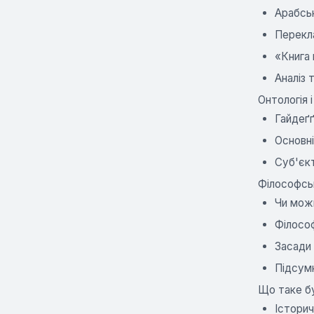
Арабськ
Перекл
«Книга 
Аналіз 
Онтологія 
Гайдеґґ
Основні
Суб'єкт
Філософськ
Чи можн
Філософ
Засади 
Підсум
Що таке бу
Історич