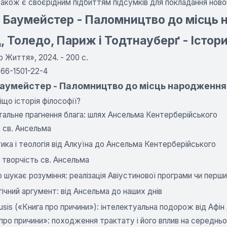
також є своєрідним підбиттям підсумків для покладання новог
 Баумейстер - Паломництво до місць 
, Толедо, Париж і Тодтнауберґ - Істори
о Життя», 2024. - 200 с.
66-1501-22-4
Баумейстер - Паломництво до місць народження 
іщо історія філософії?
альне прагнення блага: шлях Ансельма Кентерберійського
 св. Ансельма
ика і теологія від Алкуїна до Ансельма Кентерберійського
 творчість св. Ансельма
о шукає розуміння: реалізація Авіустинової програми чи перш
ічний аргумент: від Ансельма до наших днів
ausis («Книга про причини»): інтелектуальна подорож від Афі
про причини»: походження трактату і його вплив на середнь