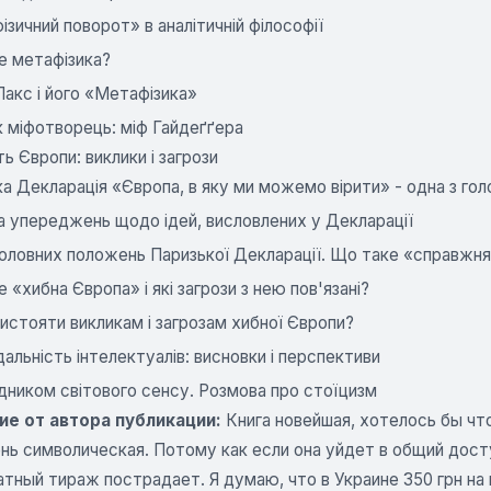
зичний поворот» в аналітичній філософії
е метафізика?
акс і його «Метафізика»
 міфотворець: міф Гайдеґґера
ть Європи: виклики і загрози
а Декларація «Європа, в яку ми можемо вірити» - одна з гол
а упереджень щодо ідей, висловлених у Декларації
головних положень Паризької Декларації. Що таке «справжн
 «хибна Європа» і які загрози з нею пов'язані?
истояти викликам і загрозам хибної Європи?
дальність інтелектуалів: висновки і перспективи
дником світового сенсу. Розмова про стоїцизм
е от автора публикации:
Книга новейшая, хотелось бы что
ень символическая. Потому как если она уйдет в общий дост
атный тираж пострадает. Я думаю, что в Украине 350 грн н