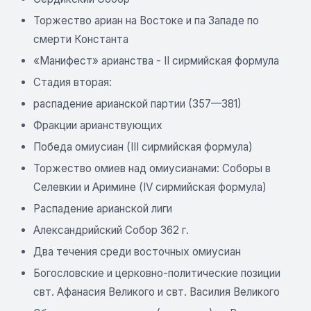
Торжество ариан на Востоке и па Западе по
смерти Константа
«Манифест» арианства - II сирмийская формула
Стадия вторая:
распадение арианской партии (357—381)
Фракции арианствующих
Победа омиусиан (III сирмийская формула)
Торжество омиев над омиусианами: Соборы в
Селевкии и Аримине (IV сирмийская формула)
Распадение арианской лиги
Александрийский Собор 362 г.
Два течения среди восточных омиусиан
Богословские и церковно-политические позиции
свт. Афанасия Великого и свт. Василия Великого