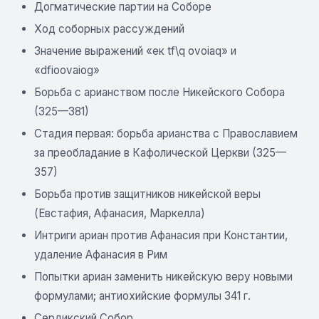
Догматические партии на Соборе
Ход соборных рассуждений
Значение выражений «ек tf\q ovoiaq» и
«dfioovaiog»
Борьба с арианством после Никейского Собора
(325—381)
Стадия первая: борьба арианства с Православием
за преобладание в Кафолической Церкви (325—
357)
Борьба против защитников никейской веры
(Евстафия, Афанасия, Маркелла)
Интриги ариан против Афанасия при Константии,
удаление Афанасия в Рим
Попытки ариан заменить никейскую веру новыми
формулами; антиохийские формулы 341 г.
Сердикский Собор