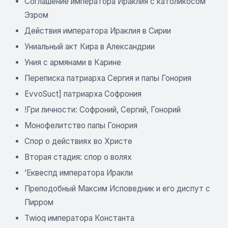
Соглашение императора Ираклия с католикосом
Эзром
Действия императора Ираклия в Сирии
Униальный акт Кира в Александрии
Уния с армянами в Карине
Переписка патриарха Сергия и папы Гонория
EvvoSuct] патриарха Софрония
!Гри личности: Софроний, Сергий, Гонорий
Монофелитство папы Гонория
Спор о действиях во Христе
Вторая стадия: спор о волях
’Еквеспд императора Иракли
Преподобный Максим Исповедник и его диспут с
Пирром
Twioq императора Константа