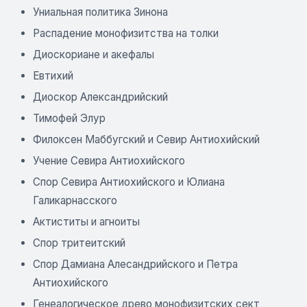
Униальная политика Зинона
Распадение монофизитства на толки
Диоскориане и акефалы
Евтихий
Диоскор Александрийский
Тимофей Элур
Филоксен Маббугский и Севир Антиохийский
Учение Севира Антиохийского
Спор Севира Антиохийского и Юлиана
Галикарнасского
Актиститы и агноиты
Спор тритеитский
Спор Дамиана Алесандрийского и Петра
Антиохийского
Генеалогическое древо монофизитских сект