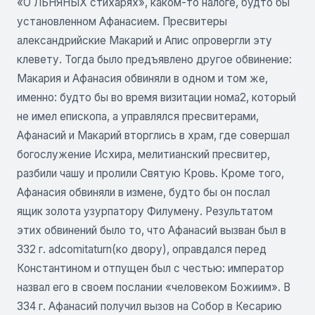
«О ЛЬНЯНЫХ стихарях», каком-то налоге, будто бы
установленном Афанасием. Пресвитеры
александрийские Макарий и Апис опровергли эту
клевету. Тогда было предъявлено другое обвинение:
Макария и Афанасия обвиняли в одном и том же,
именно: будто бы во время визитации нома2, который
не имел епископа, а управлялся пресвитерами,
Афанасий и Макарий вторглись в храм, где совершал
богослужение Исхира, мелитианский пресвитер,
разбили чашу и пролили Святую Кровь. Кроме того,
Афанасия обвиняли в измене, будто бы он послал
ящик золота узурпатору Филумену. Результатом
этих обвинений было то, что Афанасий вызван был в
332 г. adcomitaturn(ко двору), оправдался перед
Константином и отпущен был с честью: император
назвал его в своем послании «человеком Божиим». В
334 г. Афанасий получил вызов на Собор в Кесарию