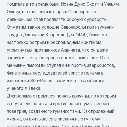
томизма в то время были Иоанн Дунс Скотт и Уильям
Оккам, в отношении которых Савонарола в
дальнейшем стал проявлять особую суровость.
Отметим также усердие Савонаролы при изучении
трудов Джованни Капреоло (ум. 1444), бывшего
настолько острым и беспощадным критиком
упомянутых противников Аквината, что он даже
заслужил титул «первого среди томистов». С не
меньшим пылом выступал он и против аверроистов,
фанатичных последователей аристотелизма в
изложении Ибн-Рошда, знаменитого арабского
ученого XII века.
Джироламо стремился понять причины, по которым
его учителя восстали против нового умственного
поветрия, созданного гуманистами. Как прилежный
ученик, он вчитывался в писания на эту тему,
оставленные блаженным Иоанном Доминичи (ум.