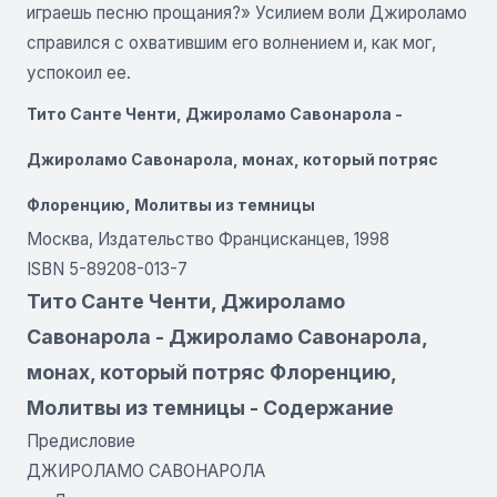
играешь песню прощания?» Усилием воли Джироламо
справился с охватившим его волнением и, как мог,
успокоил ее.
Тито Санте Ченти, Джироламо Савонарола -
Джироламо Савонарола, монах, который потряс
Флоренцию, Молитвы из темницы
Москва, Издательство Францисканцев, 1998
ISBN 5-89208-013-7
Тито Санте Ченти, Джироламо
Савонарола - Джироламо Савонарола,
монах, который потряс Флоренцию,
Молитвы из темницы - Содержание
Предисловие
ДЖИРОЛАМО САВОНАРОЛА