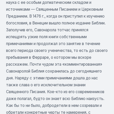
наука с ее особым догматическим складом и
источниками — Священным Писанием и Церковным
Преданием. В 1476 г., когда он приступил к изучению
богословия, в Венеции вышло полное издание Библии.
Заполучив его, Савонарола тотчас принялся
испещрять узкие поля книги собственными
примечаниями и продолжал это занятие в течение
всего периода своего ученичества, то есть до своего
пребывания в Ферраре, о котором мы вскоре
расскажем. Почти чудом эта «комментированная»
Савонаролой Библия сохранилась до сегодняшнего
дня. Наряду с этими примечаниями дошла до нас
также слава о его исключительном знании
Священного Писания. Кое-кто из его современников
даже полагал, будто он знает всю Библию наизусть.
Как бы то ни было, добродетели в нем созревали и
обретали конкретные черты те намерения, с