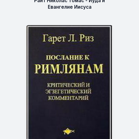
Райт Николас Томас - Иуда и
Евангелие Иисуса