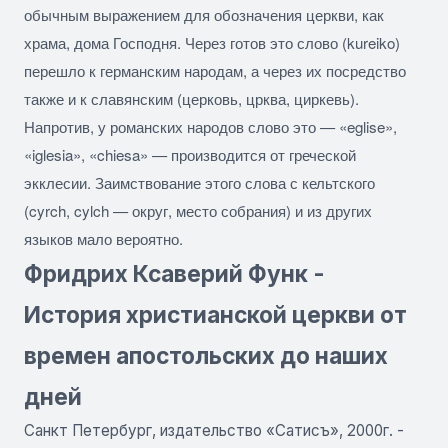
обычным выражением для обозначения церкви, как
храма, дома Господня. Через готов это слово (kureiko)
перешло к германским народам, а через их посредство
также и к славянским (церковь,
црква
,
циркевь
).
Напротив, у романских народов слово это — «eglise»,
«iglesia», «chiesa» — производится от греческой
экклесии. Заимствование этого слова с кельтского
(cyrch, cylch — округ, место собрания) и из других
языков мало вероятно.
Фридрих Ксаверий Функ -
История христианской церкви от
времен апостольских до наших
дней
Санкт Петербург, издательство «Сатисъ», 2000г. -