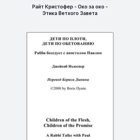
Райт Кристофер - Око за око -
Этика Ветхого Завета