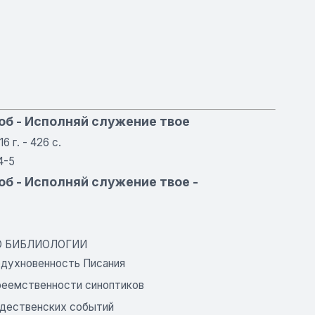
об - Исполняй служение твое
6 г. - 426 с.
4-5
об - Исполняй служение твое -
ПО БИБЛИОЛОГИИ
годухновенность Писания
реемственности синоптиков
ждественских событий