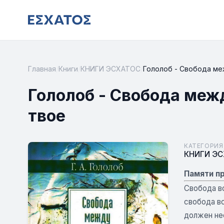
Главная
/
Книги
/
КНИГИ ЭСХАТОС
/
Гололоб - Свобода меж
Гололоб - Свобода меж
твое
КАТЕГОРИЯ
КНИГИ Э
Памяти п
Свобода в
свобода во
должен не