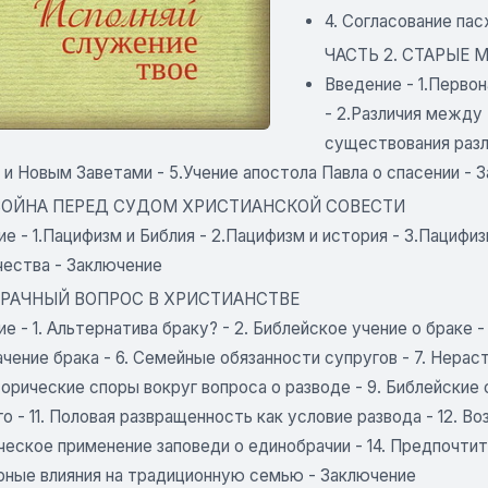
4. Согласование па
ЧАСТЬ 2. СТАРЫЕ 
Введение - 1.Перво
- 2.Различия между
существования раз
и Новым Заветами - 5.Учение апостола Павла о спасении - 
 ВОЙНА ПЕРЕД СУДОМ ХРИСТИАНСКОЙ СОВЕСТИ
е - 1.Пацифизм и Библия - 2.Пацифизм и история - 3.Пациф
чества - Заключение
 БРАЧНЫЙ ВОПРОС В ХРИСТИАНСТВЕ
е - 1. Альтернатива браку? - 2. Библейское учение о браке -
ачение брака - 6. Семейные обязанности супругов - 7. Нер
торические споры вокруг вопроса о разводе - 9. Библейские 
о - 11. Половая развращенность как условие развода - 12. В
еское применение заповеди о единобрачии - 14. Предпочтите
рные влияния на традиционную семью - Заключение