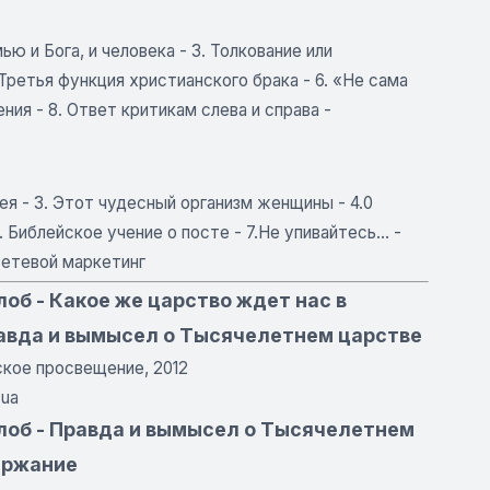
ю и Бога, и человека - 3. Толкование или
 Третья функция христианского брака - 6. «Не сама
ния - 8. Ответ критикам слева и справа -
ея - 3. Этот чудесный организм женщины - 4.0
 Библейское учение о посте - 7.Не упивайтесь... -
сетевой маркетинг
об - Какое же царство ждет нас в
авда и вымысел о Тысячелетнем царстве
кое просвещение, 2012
.ua
лоб - Правда и вымысел о Тысячелетнем
ержание