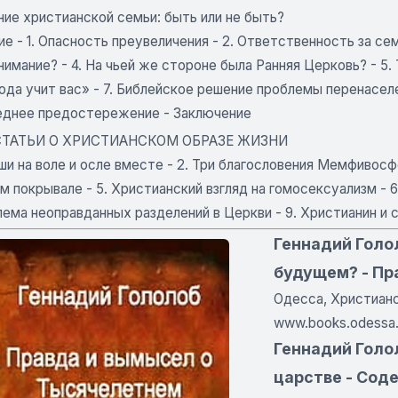
ие христианской семьи: быть или не быть?
е - 1. Опасность преувеличения - 2. Ответственность за семь
имание? - 4. На чьей же стороне была Ранняя Церковь? - 5.
ода учит вас» - 7. Библейское решение проблемы перенаселе
еднее предостережение - Заключение
 СТАТЬИ О ХРИСТИАНСКОМ ОБРАЗЕ ЖИЗНИ
аши на воле и осле вместе - 2. Три благословения Мемфивосф
 покрывале - 5. Христианский взгляд на гомосексуализм - 6.
ема неоправданных разделений в Церкви - 9. Христианин и 
Геннадий Голол
будущем? - Пр
Одесса, Христианс
www.books.odessa
Геннадий Голо
царстве - Сод