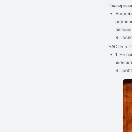
Планирован
Введени
недопон
ли прир
9.Посл
ЧАСТЬ 5.
1. Не п
женском
8.Пробл