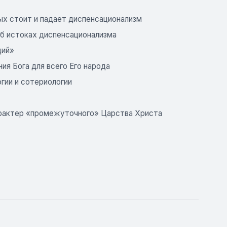
рых стоит и падает диспенсационализм
б истоках диспенсационализма
ций»
ия Бога для всего Его народа
гии и сотериологии
рактер «промежуточного» Царства Христа