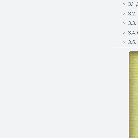
3.1.
3.2
3.3
3.4.
3.5