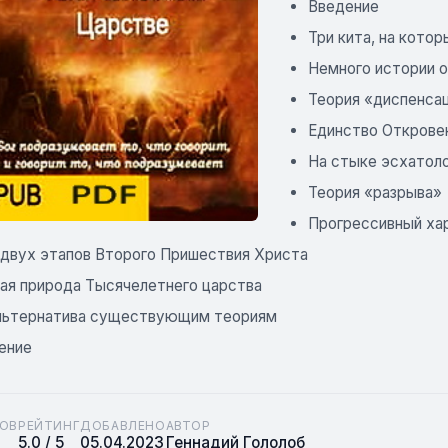
Введение
Три кита, на кото
Немного истории о
Теория «диспенса
Единство Откровен
На стыке эсхатоло
Теория «разрыва»
Прогрессивный ха
 двух этапов Второго Пришествия Христа
ая природа Тысячелетнего царства
льтернатива существующим теориям
ение
ОВ
РЕЙТИНГ
ДОБАВЛЕНО
АВТОР
5.0 / 5
05.04.2023
Геннадий Гололоб