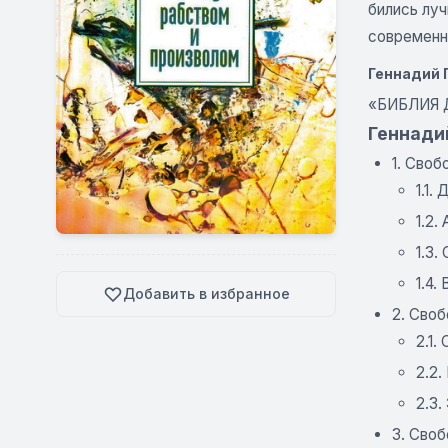
бились луч
современн
Геннадий 
«БИБЛИЯ 
Геннади
1. Своб
1.1.
1.2.
1.3
1.4
Добавить в избранное
2. Своб
2.1.
2.2
2.3.
3. Сво