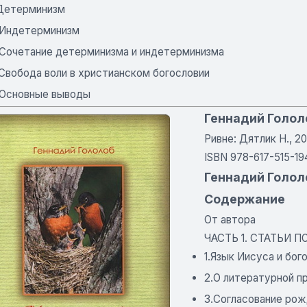
 Детерминизм
. Индетерминизм
. Сочетание детерминизма и индетерминизма
 Свобода воли в христианском богословии
. Основные выводы
Геннадий Голол
Ривне: Дятлик Н., 201
ISBN 978-617-515-19
Геннадий Голол
Содержание
От автора
ЧАСТЬ 1. СТАТЬИ 
1.Язык Иисуса и бо
2.О литературной п
3.Согласование ро