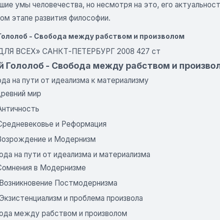
шие умы человечества, но несмотря на это, его актуальность
ом этапе развития философии.
Гололоб - Свобода между рабством и произволом
ДЛЯ ВСЕХ» САНКТ-ПЕТЕРБУРГ 2008 427 ст
й Гололоб - Свобода между рабством и произво
ода на пути от идеализма к материализму
 Древний мир
 Античность
. Средневековье и Реформация
. Возрождение и Модернизм
ода на пути от идеализма и материализма
 Сомнения в Модернизме
. Возникновение Постмодернизма
 Экзистенциализм и проблема произвола
бода между рабством и произволом