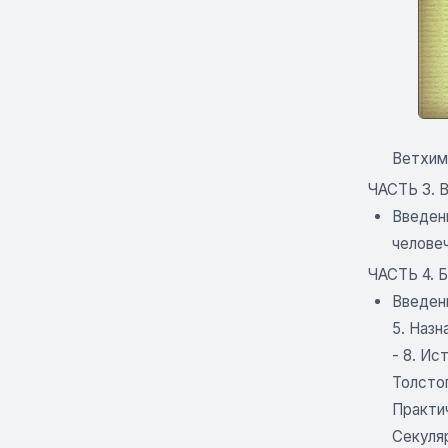
Ветхим 
ЧАСТЬ 3.
Введени
челове
ЧАСТЬ 4.
Введени
5. Назн
- 8. Ис
Толстог
Практич
Секуля