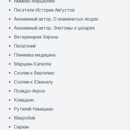
Аммиан Марцеллин
Писатели Истории Августов
Анонимный автор. О знаменитых людях
Анонимный автор. Эпитомы о цезарях
Ветеринария Хирона
Пелагоний
Плиниева медицина
Марциан Капелла
Схолии к Вергилию
Схолии к Ювеналу
Псевдо-Акрон
Клавдиан
Рутилий Намациан
Макробий
Сириан