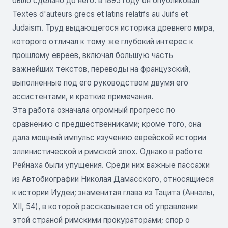
было сделано до него: в 1895 году он опубликовал
Textes d'auteurs grecs et latins relatifs au Juifs et
Judaism. Труд выдающегося историка древнего мира,
которого отличал к тому же глубокий интерес к
прошлому евреев, включал большую часть
важнейших текстов, переводы на французский,
выполненные под его руководством двумя его
ассистентами, и краткие примечания.
Эта работа означала огромный прогресс по
сравнению с предшественниками; кроме того, она
дала мощный импульс изучению еврейской истории
эллинистической и римской эпох. Однако в работе
Рейнаха были упущения. Среди них важные пассажи
из Автобиографии Николая Дамасского, относящиеся
к истории Иудеи; знаменитая глава из Тацита (Анналы,
XII, 54), в которой рассказывается об управлении
этой страной римскими прокураторами; спор о